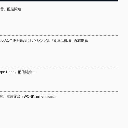
雨雲」配信開始
dシングルの1年後を舞台にしたシングル「食卓は戦場」配信開始
Hope Hope』配信開始…
、江崎文武（WONK, millennium…