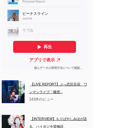
【LIVE REPORT】ぶっ恋呂百花　ワ
ンマンライブ「楯突...
143件のビュー
【INTERVIEW】もりばやしみほが語
る、ハイポジ今昔物語