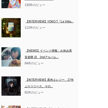
130件のビュー
【INTERVIEW】YOKO.T『La Vida』
112件のビュー
【NEWS】イベント情報：お休み系
音楽隊 沼　2ndアルバム...
84件のビュー
【INTERVIEW】黒色エレジー、27年
ぶりリリース。その...
82件のビュー