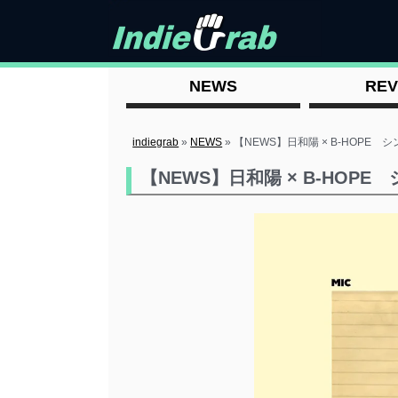
NEWS
REV
indiegrab
»
NEWS
»
【NEWS】日和陽 × B-HOPE 
【NEWS】日和陽 × B-HOP