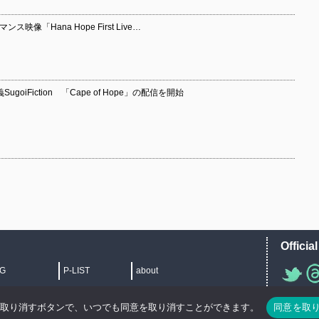
映像「Hana Hope First Live…
SugoiFiction 「Cape of Hope」の配信を開始
Officia
IG
P-LIST
about
">
を取り消すボタンで、いつでも同意を取り消すことができます。
同意を取
Copyright © 2014 copyrights.indiegrab.jp All Rights Reserved.