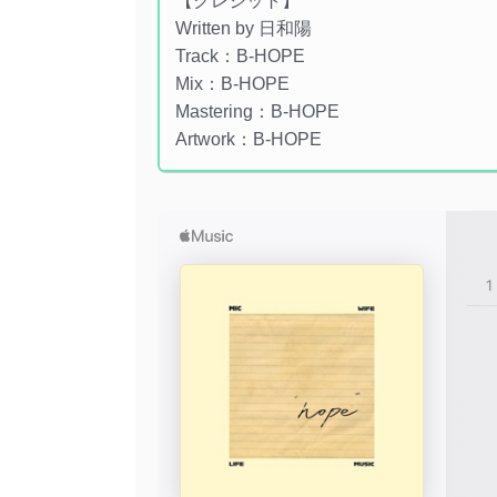
【クレジット】
Written by 日和陽
Track：B-HOPE
Mix：B-HOPE
Mastering：B-HOPE
Artwork：B-HOPE