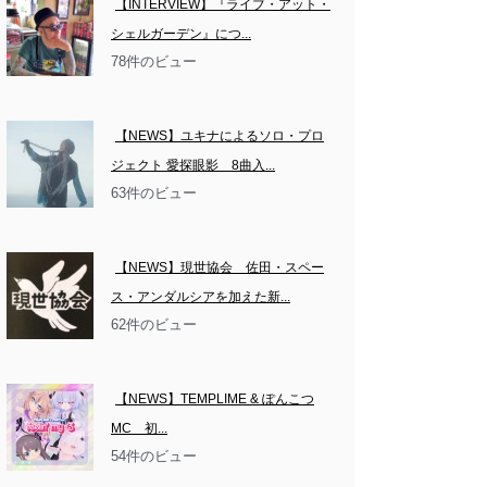
【INTERVIEW】『ライブ・アット・
シェルガーデン』につ...
78件のビュー
【NEWS】ユキナによるソロ・プロ
ジェクト 愛探眼影　8曲入...
63件のビュー
【NEWS】現世協会　佐田・スペー
ス・アンダルシアを加えた新...
62件のビュー
【NEWS】TEMPLIME & ぽんこつ
MC　初...
54件のビュー