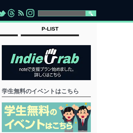
>
">
">
" >
P-LIST
学生無料のイベントはこちら