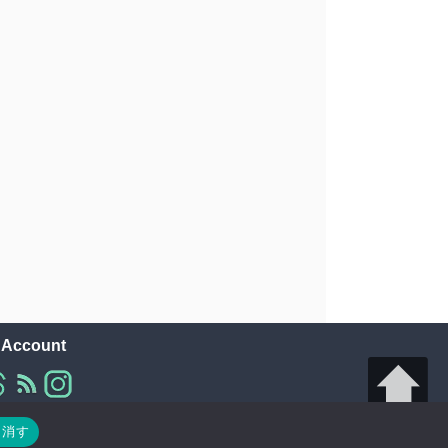
l Account
り消す