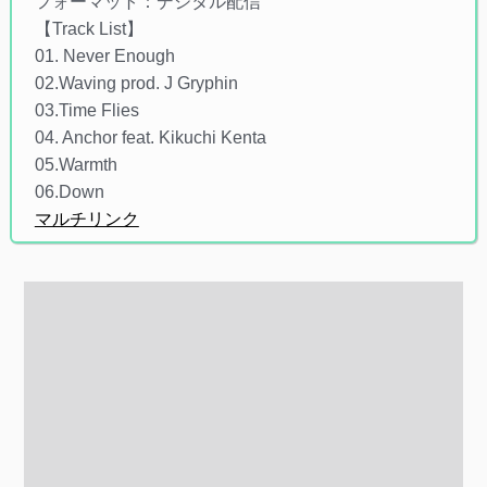
フォーマット：デジタル配信
【Track List】
01. Never Enough
02.Waving prod. J Gryphin
03.Time Flies
04. Anchor feat. Kikuchi Kenta
05.Warmth
06.Down
マルチリンク