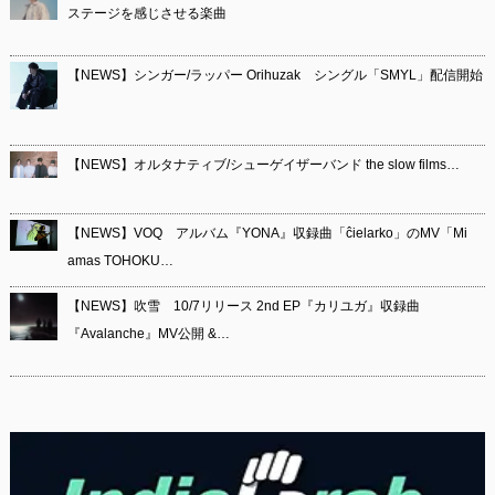
ステージを感じさせる楽曲
【NEWS】シンガー/ラッパー Orihuzak シングル「SMYL」配信開始
【NEWS】オルタナティブ/シューゲイザーバンド the slow films…
【NEWS】VOQ アルバム『YONA』収録曲「ĉielarko」のMV「Mi
amas TOHOKU…
【NEWS】吹雪 10/7リリース 2nd EP『カリユガ』収録曲
『Avalanche』MV公開 &…