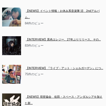
【NEWS】イベント情報：お休み系音楽隊 沼　2ndアルバ
ム...
84件のビュー
【INTERVIEW】黒色エレジー、27年ぶりリリース。その...
83件のビュー
【INTERVIEW】『ライブ・アット・シェルガーデン』につ...
75件のビュー
【NEWS】現世協会　佐田・スペース・アンダルシアを加え
た新...