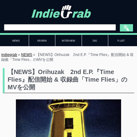
NEWS
REVIEW
INTERVIEW
DIG
P-LIST
indiegrab
»
NEWS
»
【NEWS】Orihuzak 2nd E.P.『Time Flies』配信開始 & 収
録曲「Time Flies」のMVを公開
【NEWS】Orihuzak 2nd E.P.『Time
Flies』配信開始 & 収録曲「Time Flies」の
MVを公開