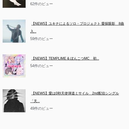
62件のビュー
【NEWS】ユキナによるソロ・プロジェクト 愛探眼影　8曲
入...
59件のビュー
【NEWS】TEMPLIME & ぽんこつMC　初...
54件のビュー
【NEWS】愛は0秒天使弾道ミサイル　2nd配信シングル
「天...
49件のビュー