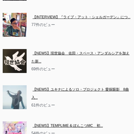
【INTERVIEW】『ライブ・アット・シェルガーデン』につ...
77件のビュー
【NEWS】現世協会　佐田・スペース・アンダルシアを加え
た新...
69件のビュー
【NEWS】ユキナによるソロ・プロジェクト 愛探眼影　8曲
入...
61件のビュー
【NEWS】TEMPLIME & ぽんこつMC　初...
54件のビュー