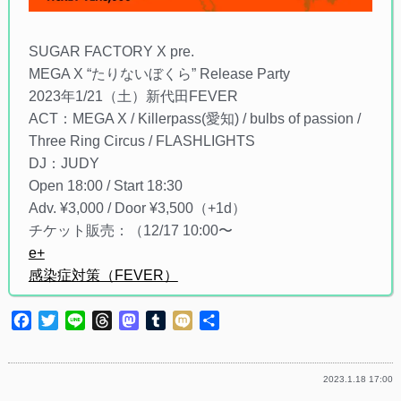
SUGAR FACTORY X pre.
MEGA X “たりないぼくら” Release Party
2023年1/21（土）新代田FEVER
ACT：MEGA X / Killerpass(愛知) / bulbs of passion /
Three Ring Circus / FLASHLIGHTS
DJ：JUDY
Open 18:00 / Start 18:30
Adv. ¥3,000 / Door ¥3,500（+1d）
チケット販売：（12/17 10:00〜
e+
感染症対策（FEVER）
Facebook
Twitter
Line
Threads
Mastodon
Tumblr
Mixi
共
有
2023.1.18 17:00