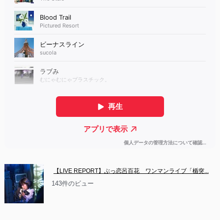
【LIVE REPORT】ぶっ恋呂百花　ワンマンライブ「楯突...
143件のビュー