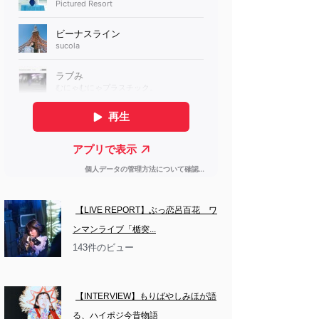
【LIVE REPORT】ぶっ恋呂百花　ワ
ンマンライブ「楯突...
143件のビュー
【INTERVIEW】もりばやしみほが語
る、ハイポジ今昔物語