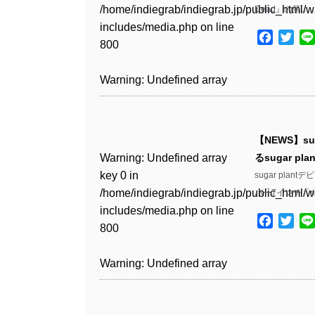
Warning
: Undefined array
includes/media.php
on line
Warning
: Undefined array
/home/indiegrab/indiegrab.jp/public_html/w
Dead』の第……
/home/indiegrab/indiegrab.jp/public_html/w
key 1 in
811
key 1 in
includes/media.php
on line
Warning
: Undefined array
includes/media.php
on line
Warning
: Undefined array
/home/indiegrab/indiegrab.jp/public_html/w
Facebo
Twit
/home/indiegrab/indiegrab.jp/public_html/w
800
key 1 in
800
key 1 in
includes/media.php
on line
Warning
: Undefined array
includes/media.php
on line
/home/indiegrab/indiegrab.jp/public_html/w
/home/indiegrab/indiegrab.jp/public_html/w
806
key 1 in
806
Warning
: Undefined array
includes/media.php
on line
Warning
: Undefined array
includes/media.php
on line
/home/indiegrab/indiegrab.jp/public_html/w
key 0 in
808
key 0 in
808
Warning
: Undefined array
includes/media.php
on line
Warning
: Undefined array
/home/indiegrab/indiegrab.jp/public_html/w
/home/indiegrab/indiegrab.jp/public_html/w
key 0 in
811
key 0 in
includes/media.php
on line
Warning
: Undefined array
includes/media.php
on line
Warning
: Undefined array
【NEWS】s
/home/indiegrab/indiegrab.jp/public_html/w
/home/indiegrab/indiegrab.jp/public_html/w
806
key 0 in
806
key 0 in
Warning
: Undefined array
るsugar p
includes/media.php
on line
Warning
: Undefined array
includes/media.php
on line
/home/indiegrab/indiegrab.jp/public_html/w
/home/indiegrab/indiegrab.jp/public_html/w
key 0 in
sugar pla
808
key 0 in
808
Warning
: Undefined array
includes/media.php
on line
Warning
: Undefined array
includes/media.php
on line
/home/indiegrab/indiegrab.jp/public_html/w
バー7インチ「ris
/home/indiegrab/indiegrab.jp/public_html/w
key 1 in
811
key 1 in
811
includes/media.php
on line
Warning
: Undefined array
includes/media.php
on line
Warning
: Undefined array
/home/indiegrab/indiegrab.jp/public_html/w
Facebo
Twit
/home/indiegrab/indiegrab.jp/public_html/w
800
key 1 in
800
key 1 in
includes/media.php
on line
Warning
: Undefined array
includes/media.php
on line
Warning
: Undefined array
/home/indiegrab/indiegrab.jp/public_html/w
/home/indiegrab/indiegrab.jp/public_html/w
806
key 1 in
806
key 1 in
Warning
: Undefined array
includes/media.php
on line
Warning
: Undefined array
includes/media.php
on line
/home/indiegrab/indiegrab.jp/public_html/w
/home/indiegrab/indiegrab.jp/public_html/w
key 0 in
808
key 0 in
808
Warning
: Undefined array
includes/media.php
on line
Warning
: Undefined array
includes/media.php
on line
/home/indiegrab/indiegrab.jp/public_html/w
/home/indiegrab/indiegrab.jp/public_html/w
key 0 in
811
key 0 in
811