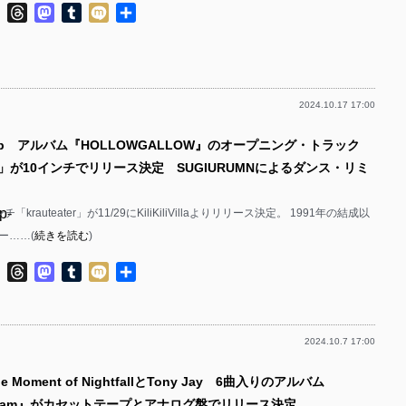
p-
ok
ter
Line
Threads
Mastodon
Tumblr
Mixi
共
p-
有
p-
p-
p-
p-
2024.10.17 17:00
p-
p-
p-
ip アルバム『HOLLOWGALLOW』のオープニング・トラック
p-
p-
ater」が10インチでリリース決定 SUGIURUMNによるダンス・リミ
p-
p-
p-
チ「krauteater」が11/29にKiliKiliVillaよりリリース決定。 1991年の結成以
p-
p-
ー……(
続きを読む
)
p-
p-
ok
ter
Line
Threads
Mastodon
Tumblr
Mixi
共
p-
p-
有
p-
p-
2024.10.7 17:00
p-
p-
p-
 Moment of NightfallとTony Jay 6曲入りのアルバム
p-
p-
 Dream』がカセットテープとアナログ盤でリリース決定