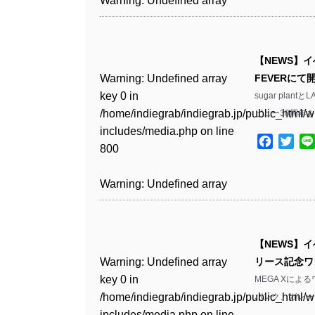
Warning
: Undefined array
includes/media.php
on line
Warning
: Undefined array
includes/media.php
on line
Warning
: Undefined array
/home/indiegrab/indiegrab.jp/public_html/w
/home/indiegrab/indiegrab.jp/public_html/w
key 0 in
808
key 0 in
808
key 1 in
Warning
: Undefined array
includes/media.php
on line
Warning
: Undefined array
includes/media.php
on line
/home/indiegrab/indiegrab.jp/public_html/w
/home/indiegrab/indiegrab.jp/public_html/w
/home/indiegrab/indiegrab.jp/public_html/w
key 0 in
811
key 0 in
811
includes/media.php
on line
Warning
: Undefined array
includes/media.php
on line
Warning
: Undefined array
【NEWS】イベ
includes/media.php
on line
/home/indiegrab/indiegrab.jp/public_html/w
/home/indiegrab/indiegrab.jp/public_html/w
806
key 0 in
806
key 0 in
Warning
: Undefined array
FEVERにて
76
includes/media.php
on line
Warning
: Undefined array
includes/media.php
on line
Warning
: Undefined array
/home/indiegrab/indiegrab.jp/public_html/w
/home/indiegrab/indiegrab.jp/public_html/w
key 0 in
sugar pla
808
key 0 in
808
key 0 in
Warning
: Undefined array
includes/media.php
on line
Warning
: Undefined array
includes/media.php
on line
/home/indiegrab/indiegrab.jp/public_html/w
ビュー30周年を迎
/home/indiegrab/indiegrab.jp/public_html/w
/home/indiegrab/indiegrab.jp/public_html/w
key 1 in
811
key 1 in
811
includes/media.php
on line
Warning
: Undefined array
includes/media.php
on line
Warning
: Undefined array
includes/media.php
on line
/home/indiegrab/indiegrab.jp/public_html/w
Facebo
Twit
/home/indiegrab/indiegrab.jp/public_html/w
800
key 1 in
800
key 1 in
75
includes/media.php
on line
Warning
: Undefined array
includes/media.php
on line
Warning
: Undefined array
/home/indiegrab/indiegrab.jp/public_html/w
/home/indiegrab/indiegrab.jp/public_html/w
806
key 1 in
806
key 1 in
Warning
: Undefined array
includes/media.php
on line
Warning
: Undefined array
includes/media.php
on line
Warning
: Undefined array
/home/indiegrab/indiegrab.jp/public_html/w
/home/indiegrab/indiegrab.jp/public_html/w
key 0 in
808
key 0 in
808
key 1 in
Warning
: Undefined array
includes/media.php
on line
Warning
: Undefined array
includes/media.php
on line
/home/indiegrab/indiegrab.jp/public_html/w
/home/indiegrab/indiegrab.jp/public_html/w
/home/indiegrab/indiegrab.jp/public_html/w
key 0 in
811
key 0 in
811
includes/media.php
on line
Warning
: Undefined array
includes/media.php
on line
Warning
: Undefined array
【NEWS】イ
includes/media.php
on line
/home/indiegrab/indiegrab.jp/public_html/w
/home/indiegrab/indiegrab.jp/public_html/w
806
key 0 in
806
key 0 in
Warning
: Undefined array
リース記念ワ
76
includes/media.php
on line
Warning
: Undefined array
includes/media.php
on line
Warning
: Undefined array
/home/indiegrab/indiegrab.jp/public_html/w
/home/indiegrab/indiegrab.jp/public_html/w
key 0 in
MEGA Xによ
808
key 0 in
808
key 0 in
Warning
: Undefined array
includes/media.php
on line
Warning
: Undefined array
includes/media.php
on line
/home/indiegrab/indiegrab.jp/public_html/w
パンク、ガレー
/home/indiegrab/indiegrab.jp/public_html/w
/home/indiegrab/indiegrab.jp/public_html/w
key 1 in
811
key 1 in
811
includes/media.php
on line