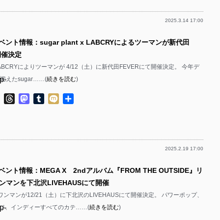
p-
p-
2025.3.14 17:00
p-
p-
p-
ント情報：sugar plant x LABCRYによるツーマンが新代田
p-
p-
開催決定
p-
p-
ntとLABCRYによりツーマンが 4/12（土）に新代田FEVERにて開催決定。 今年デ
p-
えたsugar……(
続きを読む
)
p-
p-
p-
ok
ter
Line
Threads
Mastodon
Tumblr
Mixi
共
p-
有
p-
p-
p-
p-
2025.2.19 17:00
p-
p-
p-
ベント情報：MEGA X 2ndアルバム『FROM THE OUTSIDE』リ
p-
p-
ンマンを下北沢LIVEHAUSにて開催
p-
p-
るワンマンが12/21（土）に下北沢のLIVEHAUSにて開催決定。 パワーポップ、
p-
ジ、インディーすべてのカテ……(
続きを読む
)
p-
p-