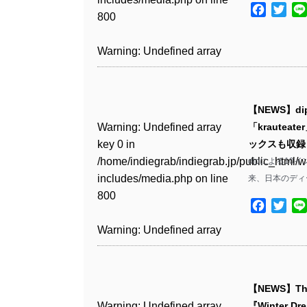
Warning
: Undefined array
includes/media.php
on line
Warning
: Undefined array
includes/media.php
on line
/home/indiegrab/indiegrab.jp/public_html/w
Facebo
Twit
/home/indiegrab/indiegrab.jp/public_html/w
800
key 1 in
800
key 1 in
75
includes/media.php
on line
Warning
: Undefined array
includes/media.php
on line
Warning
: Undefined array
/home/indiegrab/indiegrab.jp/public_html/w
/home/indiegrab/indiegrab.jp/public_html/w
806
key 1 in
806
key 1 in
Warning
: Undefined array
includes/media.php
on line
Warning
: Undefined array
includes/media.php
on line
Warning
: Undefined array
/home/indiegrab/indiegrab.jp/public_html/w
/home/indiegrab/indiegrab.jp/public_html/w
key 0 in
808
key 0 in
808
key 1 in
Warning
: Undefined array
includes/media.php
on line
Warning
: Undefined array
includes/media.php
on line
/home/indiegrab/indiegrab.jp/public_html/w
/home/indiegrab/indiegrab.jp/public_html/w
/home/indiegrab/indiegrab.jp/public_html/w
key 0 in
811
key 0 in
811
includes/media.php
on line
Warning
: Undefined array
includes/media.php
on line
Warning
: Undefined array
【NEWS】d
includes/media.php
on line
/home/indiegrab/indiegrab.jp/public_html/w
/home/indiegrab/indiegrab.jp/public_html/w
806
key 0 in
806
key 0 in
Warning
: Undefined array
「kraute
76
includes/media.php
on line
Warning
: Undefined array
includes/media.php
on line
Warning
: Undefined array
/home/indiegrab/indiegrab.jp/public_html/w
/home/indiegrab/indiegrab.jp/public_html/w
key 0 in
ックスも収録
808
key 0 in
808
key 0 in
Warning
: Undefined array
includes/media.php
on line
Warning
: Undefined array
includes/media.php
on line
/home/indiegrab/indiegrab.jp/public_html/w
dipによる10イン
/home/indiegrab/indiegrab.jp/public_html/w
/home/indiegrab/indiegrab.jp/public_html/w
key 1 in
811
key 1 in
811
includes/media.php
on line
来、日本のディ
Warning
: Undefined array
includes/media.php
on line
Warning
: Undefined array
includes/media.php
on line
/home/indiegrab/indiegrab.jp/public_html/w
/home/indiegrab/indiegrab.jp/public_html/w
800
key 1 in
800
key 1 in
75
includes/media.php
on line
Facebo
Twit
Warning
: Undefined array
includes/media.php
on line
Warning
: Undefined array
/home/indiegrab/indiegrab.jp/public_html/w
/home/indiegrab/indiegrab.jp/public_html/w
806
key 1 in
806
key 1 in
Warning
: Undefined array
includes/media.php
on line
Warning
: Undefined array
includes/media.php
on line
Warning
: Undefined array
/home/indiegrab/indiegrab.jp/public_html/w
/home/indiegrab/indiegrab.jp/public_html/w
key 0 in
808
key 0 in
808
key 1 in
Warning
: Undefined array
includes/media.php
on line
Warning
: Undefined array
includes/media.php
on line
/home/indiegrab/indiegrab.jp/public_html/w
/home/indiegrab/indiegrab.jp/public_html/w
/home/indiegrab/indiegrab.jp/public_html/w
key 0 in
811
key 0 in
811
includes/media.php
on line
Warning
: Undefined array
includes/media.php
on line
Warning
: Undefined array
【NEWS】The
includes/media.php
on line
/home/indiegrab/indiegrab.jp/public_html/w
/home/indiegrab/indiegrab.jp/public_html/w
806
key 0 in
806
key 0 in
Warning
: Undefined array
『Winter
76