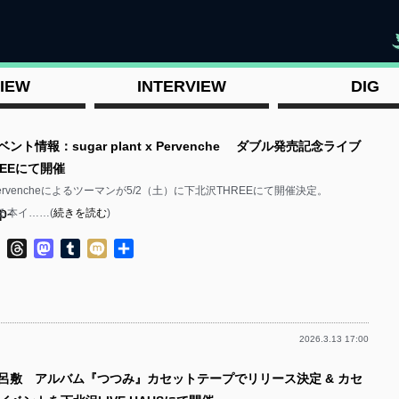
"
IEW
INTERVIEW
DIG
ント情報：sugar plant x Pervenche ダブル発売記念ライブ
EEにて開催
ntとPervencheによるツーマンが5/2（土）に下北沢THREEにて開催決定。
p-
aによる本イ……(
続きを読む
)
ok
ter
Line
Threads
Mastodon
Tumblr
Mixi
共
有
2026.3.13 17:00
p-
風呂敷 アルバム『つつみ』カセットテープでリリース決定 & カセ