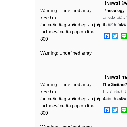
includes/media.php
on line
Warning
: Undefined array
includes/media.php
on line
Warning
: Undefined array
【NEWS】謎
/home/indiegrab/indiegrab.jp/public_html/w
/home/indiegrab/indiegrab.jp/public_html/w
806
key 0 in
806
key 0 in
Warning
: Undefined array
『necology
includes/media.php
on line
Warning
: Undefined array
includes/media.php
on line
Warning
: Undefined array
/home/indiegrab/indiegrab.jp/public_html/w
/home/indiegrab/indiegrab.jp/public_html/w
key 0 in
atmosfelli
808
key 0 in
808
key 0 in
Warning
: Undefined array
includes/media.php
on line
Warning
: Undefined array
includes/media.php
on line
/home/indiegrab/indiegrab.jp/public_html/w
れた謎のベッド
/home/indiegrab/indiegrab.jp/public_html/w
/home/indiegrab/indiegrab.jp/public_html/w
key 1 in
811
key 1 in
811
includes/media.php
on line
Warning
: Undefined array
includes/media.php
on line
Warning
: Undefined array
includes/media.php
on line
/home/indiegrab/indiegrab.jp/public_html/w
Facebo
Twit
/home/indiegrab/indiegrab.jp/public_html/w
800
key 1 in
800
key 1 in
75
includes/media.php
on line
Warning
: Undefined array
includes/media.php
on line
Warning
: Undefined array
/home/indiegrab/indiegrab.jp/public_html/w
/home/indiegrab/indiegrab.jp/public_html/w
806
key 1 in
806
key 1 in
Warning
: Undefined array
includes/media.php
on line
Warning
: Undefined array
includes/media.php
on line
Warning
: Undefined array
/home/indiegrab/indiegrab.jp/public_html/w
/home/indiegrab/indiegrab.jp/public_html/w
key 0 in
808
key 0 in
808
key 1 in
Warning
: Undefined array
includes/media.php
on line
Warning
: Undefined array
includes/media.php
on line
/home/indiegrab/indiegrab.jp/public_html/w
/home/indiegrab/indiegrab.jp/public_html/w
/home/indiegrab/indiegrab.jp/public_html/w
key 0 in
811
key 0 in
811
includes/media.php
on line
Warning
: Undefined array
includes/media.php
on line
Warning
: Undefined array
【NEWS】T
includes/media.php
on line
/home/indiegrab/indiegrab.jp/public_html/w
/home/indiegrab/indiegrab.jp/public_html/w
806
key 0 in
806
key 0 in
Warning
: Undefined array
The Smit
76
includes/media.php
on line
Warning
: Undefined array
includes/media.php
on line
Warning
: Undefined array
/home/indiegrab/indiegrab.jp/public_html/w
/home/indiegrab/indiegrab.jp/public_html/w
key 0 in
The Smiths
808
key 0 in
808
key 0 in
Warning
: Undefined array
includes/media.php
on line
Warning
: Undefined array
includes/media.php
on line
/home/indiegrab/indiegrab.jp/public_html/w
Man』のカバーを
/home/indiegrab/indiegrab.jp/public_html/w
/home/indiegrab/indiegrab.jp/public_html/w
key 1 in
811
key 1 in
811
includes/media.php
on line
Warning
: Undefined array
includes/media.php
on line
Warning
: Undefined array
includes/media.php
on line
/home/indiegrab/indiegrab.jp/public_html/w
Facebo
Twit
/home/indiegrab/indiegrab.jp/public_html/w
800
key 1 in
800
key 1 in
75
includes/media.php
on line
Warning
: Undefined array
includes/media.php
on line
Warning
: Undefined array
/home/indiegrab/indiegrab.jp/public_html/w
/home/indiegrab/indiegrab.jp/public_html/w
806
key 1 in
806
key 1 in