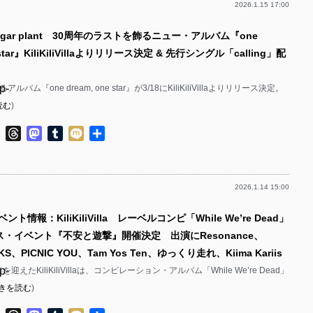
2026.1.15 17:00
p-
ugar plant 30周年のラストを飾るニュー・アルバム『one
p-
e star』KiliKiliVillaよりリリース決定 & 先行シングル「calling」配
p-
p-
によるアルバム『one dream, one star』が3/18にKiliKiliVillaよりリリース決定。
読む
)
p-
ok
ter
Line
Threads
Mastodon
Tumblr
Mixi
共
p-
有
p-
2026.1.14 15:00
p-
ント情報：KiliKiliVilla レーベルコンピ「While We’re Dead」
p-
ス・イベント『不安と遊撃』開催決定 出演にResonance、
p-
KS、PICNIC YOU、Tam Yos Ten、ゆっくり走れ、Kiima Kariis
p-
を迎えたKiliKiliVillaは、コンピレーション・アルバム「While We’re Dead」
p-
きを読む
)
p-