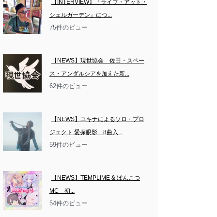
【INTERVIEW】『ライブ・アット・
シェルガーデン』につ...
75件のビュー
【NEWS】現世協会　佐田・スペー
ス・アンダルシアを加えた新...
62件のビュー
【NEWS】ユキナによるソロ・プロ
ジェクト 愛探眼影　8曲入...
59件のビュー
【NEWS】TEMPLIME & ぽんこつ
MC　初...
54件のビュー