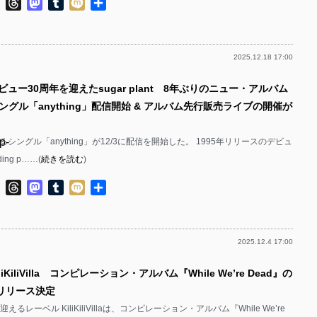
ok
ter
Line
Threads
Mastodon
Tumblr
Mixi
共
p-
有
p-
2025.12.18 17:00
p-
p-
ビュー30周年を迎えたsugar plant 8年ぶりのニュー・アルバム
p-
グル「anything」配信開始 & アルバム先行販売ライブの開催が
p-
p-
ntによるシングル「anything」が12/3に配信を開始した。 1995年リリースのデビュ
p-
ng p……(
続きを読む
)
p-
p-
ok
ter
Line
Threads
Mastodon
Tumblr
Mixi
共
p-
有
p-
2025.12.4 17:00
p-
p-
liKiliVilla コンピレーション・アルバム『While We’re Dead』の
p-
p-
にリリース決定
p-
えるレーベル KiliKiliVillaは、コンピレーション・アルバム『While We’re