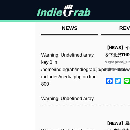
NEWS
REV
【NEWS】イベ
Warning
: Undefined array
を下北沢THR
key 0 in
sugar pla
/home/indiegrab/indiegrab.jp/public_html/w
KiliKiliVill
includes/media.php
on line
Facebo
Twit
800
Warning
: Undefined array
key 0 in
/home/indiegrab/indiegrab.jp/public_html/w
includes/media.php
on line
【NEWS】
806