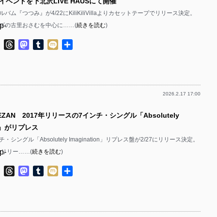
ベントを下北沢LIVE HAUSにて開催
バム『つつみ』が4/22にKiliKiliVillaよりカセットテープでリリース決定。
p-
ズの古里おさむを中心に……(
続きを読む
)
p-
ok
ter
Line
Threads
Mastodon
Tumblr
Mixi
共
有
2026.2.17 17:00
p-
EZAN 2017年リリースの7インチ・シングル「Absolutely
p-
ion」がリプレス
チ・シングル「Absolutely Imagination」リプレス盤が2/27にリリース決定。
p-
にリリー……(
続きを読む
)
p-
ok
ter
Line
Threads
Mastodon
Tumblr
Mixi
共
有
p-