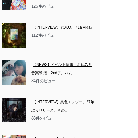
126件のビュー
【INTERVIEW】YOKO.T『La Vida』
112件のビュー
【NEWS】イベント情報：お休み系
音楽隊 沼　2ndアルバム...
84件のビュー
【INTERVIEW】黒色エレジー、27年
ぶりリリース。その...
83件のビュー