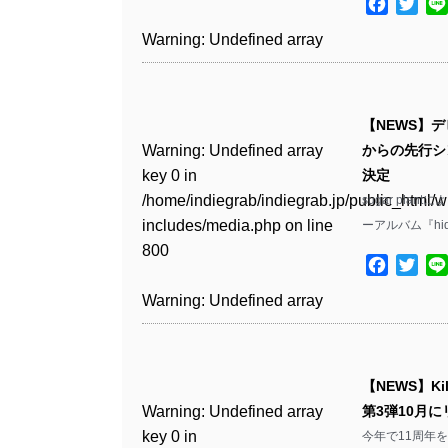
includes/media.php
on line
Facebo
Twit
Warning
: Undefined array
/home/indiegrab/indiegrab.jp/public_html/w
806
key 1 in
Warning
: Undefined array
includes/media.php
on line
Warning
: Undefined array
/home/indiegrab/indiegrab.jp/public_html/w
key 0 in
808
key 0 in
Warning
: Undefined array
includes/media.php
on line
/home/indiegrab/indiegrab.jp/public_html/w
/home/indiegrab/indiegrab.jp/public_html/w
key 0 in
811
includes/media.php
on line
Warning
: Undefined array
includes/media.php
on line
【NEWS】デ
/home/indiegrab/indiegrab.jp/public_html/w
806
key 0 in
806
Warning
: Undefined array
からの先行シン
includes/media.php
on line
Warning
: Undefined array
/home/indiegrab/indiegrab.jp/public_html/w
key 0 in
決定
808
key 0 in
Warning
: Undefined array
includes/media.php
on line
Warning
: Undefined array
/home/indiegrab/indiegrab.jp/public_html/w
sugar pla
/home/indiegrab/indiegrab.jp/public_html/w
key 1 in
811
key 1 in
includes/media.php
on line
ーアルバム『hidi
Warning
: Undefined array
includes/media.php
on line
/home/indiegrab/indiegrab.jp/public_html/w
/home/indiegrab/indiegrab.jp/public_html/w
800
key 1 in
800
includes/media.php
on line
Facebo
Twit
Warning
: Undefined array
includes/media.php
on line
/home/indiegrab/indiegrab.jp/public_html/w
806
key 1 in
806
Warning
: Undefined array
includes/media.php
on line
Warning
: Undefined array
/home/indiegrab/indiegrab.jp/public_html/w
key 0 in
808
key 0 in
Warning
: Undefined array
includes/media.php
on line
Warning
: Undefined array
/home/indiegrab/indiegrab.jp/public_html/w
/home/indiegrab/indiegrab.jp/public_html/w
key 0 in
811
key 0 in
includes/media.php
on line
Warning
: Undefined array
includes/media.php
on line
【NEWS】Ki
/home/indiegrab/indiegrab.jp/public_html/w
/home/indiegrab/indiegrab.jp/public_html/w
806
key 0 in
806
Warning
: Undefined array
第3弾10月
includes/media.php
on line
Warning
: Undefined array
includes/media.php
on line
/home/indiegrab/indiegrab.jp/public_html/w
key 0 in
今年で11周年を迎
808
key 0 in
808