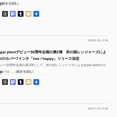
p-
(
続きを読む
)
p-
p-
ok
ter
Line
Threads
Mastodon
Tumblr
Mixi
共
p-
有
p-
p-
p-
2025.8.26 17:00
p-
p-
ugar plantデビュー30周年企画の第2弾 井の頭レンジャーズによ
p-
p-
lantのカバー7インチ「rise / happy」リリース決定
p-
p-
ntデビュー30周年企画の第2弾として、井の頭レンジャーズによるsugar plantのカ
p-
e / ha……(
続きを読む
)
p-
p-
ok
ter
Line
Threads
Mastodon
Tumblr
Mixi
共
p-
有
p-
p-
p-
p-
2025.7.10 17:00
p-
p-