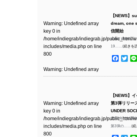
Warning
: Undefined array
/home/indiegrab/indiegrab.jp/public_html/w
key 0 in
includes/media.php
on line
Warning
: Undefined array
【NEWS】s
/home/indiegrab/indiegrab.jp/public_html/w
806
key 0 in
Warning
: Undefined array
dream, on
includes/media.php
on line
/home/indiegrab/indiegrab.jp/public_html/w
key 0 in
信開始
808
Warning
: Undefined array
includes/media.php
on line
/home/indiegrab/indiegrab.jp/public_html/w
sugar plant
key 1 in
811
includes/media.php
on line
19……(
続きを
Warning
: Undefined array
/home/indiegrab/indiegrab.jp/public_html/w
800
key 1 in
includes/media.php
on line
Facebo
Twit
Warning
: Undefined array
/home/indiegrab/indiegrab.jp/public_html/w
806
key 1 in
Warning
: Undefined array
includes/media.php
on line
/home/indiegrab/indiegrab.jp/public_html/w
key 0 in
808
Warning
: Undefined array
includes/media.php
on line
/home/indiegrab/indiegrab.jp/public_html/w
key 0 in
811
includes/media.php
on line
Warning
: Undefined array
【NEWS】イベ
/home/indiegrab/indiegrab.jp/public_html/w
806
key 0 in
Warning
: Undefined array
第3弾リリー
includes/media.php
on line
Warning
: Undefined array
/home/indiegrab/indiegrab.jp/public_html/w
key 0 in
UNDER SOC
808
key 0 in
Warning
: Undefined array
includes/media.php
on line
/home/indiegrab/indiegrab.jp/public_html/w
2025年で11周年
/home/indiegrab/indiegrab.jp/public_html/w
key 1 in
811
includes/media.php
on line
第3弾の……(
続
Warning
: Undefined array
includes/media.php
on line
/home/indiegrab/indiegrab.jp/public_html/w
800
key 1 in
800