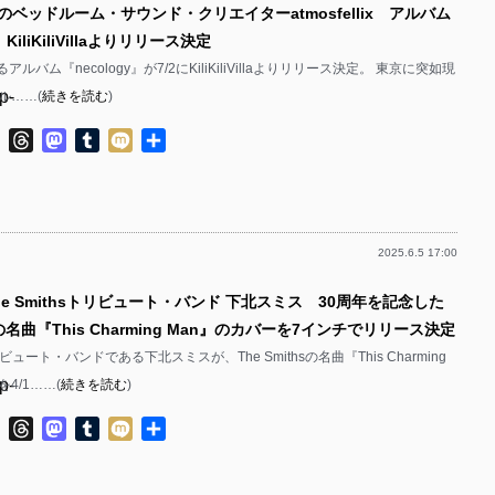
のベッドルーム・サウンド・クリエイターatmosfellix アルバム
p-
p-
』KiliKiliVillaよりリリース決定
p-
p-
xによるアルバム『necology』が7/2にKiliKiliVillaよりリリース決定。 東京に突如現
p-
ル……(
続きを読む
)
p-
p-
p-
ok
ter
Line
Threads
Mastodon
Tumblr
Mixi
共
p-
有
p-
p-
p-
p-
2025.6.5 17:00
p-
p-
p-
he Smithsトリビュート・バンド 下北スミス 30周年を記念した
p-
p-
hsの名曲『This Charming Man』のカバーを7インチでリリース決定
p-
p-
トリビュート・バンドである下北スミスが、The Smithsの名曲『This Charming
p-
4/1……(
続きを読む
)
p-
p-
p-
ok
ter
Line
Threads
Mastodon
Tumblr
Mixi
共
p-
有
p-
p-