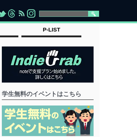
>
">
">
" >
P-LIST
学生無料のイベントはこちら