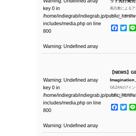
Warning
: Undefined array
ット先行発売イ
key 0 in
風呂敷によるアル
Warning
: Undefined array
/home/indiegrab/indiegrab.jp/public_html/w
ウミネコサウン
key 1 in
includes/media.php
on line
/home/indiegrab/indiegrab.jp/public_html/w
Facebo
Twit
800
includes/media.php
on line
806
Warning
: Undefined array
key 0 in
Warning
: Undefined array
/home/indiegrab/indiegrab.jp/public_html/w
key 0 in
includes/media.php
on line
【NEWS】G
/home/indiegrab/indiegrab.jp/public_html/w
806
Warning
: Undefined array
Imaginat
includes/media.php
on line
key 0 in
GEZANの7イン
808
Warning
: Undefined array
/home/indiegrab/indiegrab.jp/public_html/w
今作は2017年
key 1 in
includes/media.php
on line
Warning
: Undefined array
/home/indiegrab/indiegrab.jp/public_html/w
Facebo
Twit
800
key 1 in
includes/media.php
on line
/home/indiegrab/indiegrab.jp/public_html/w
806
Warning
: Undefined array
includes/media.php
on line
key 0 in
808