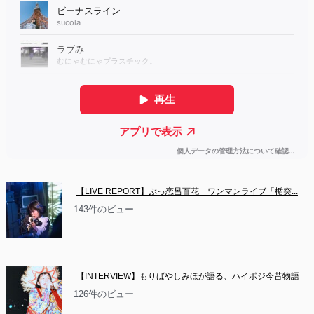
【LIVE REPORT】ぶっ恋呂百花　ワンマンライブ「楯突...
143件のビュー
【INTERVIEW】もりばやしみほが語る、ハイポジ今昔物語
126件のビュー