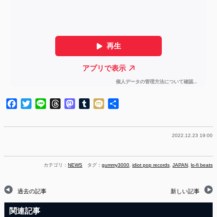
Facebook
Twitter
Line
Threads
Mastodon
Tumblr
Mixi
共
有
2022.12.23 19:00
カテゴリ：
NEWS
タグ：
gummy3000
,
idiot pop records
,
JAPAN
,
lo-fi beats
過去の記事
新しい記事
関連記事