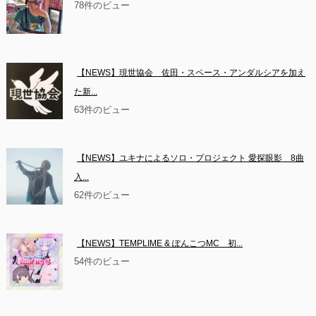
78件のビュー
【NEWS】現世協会　佐田・スペース・アンダルシアを加え
た新...
63件のビュー
【NEWS】ユキナによるソロ・プロジェクト 愛探眼影　8曲
入...
62件のビュー
【NEWS】TEMPLIME & ぽんこつMC　初...
54件のビュー