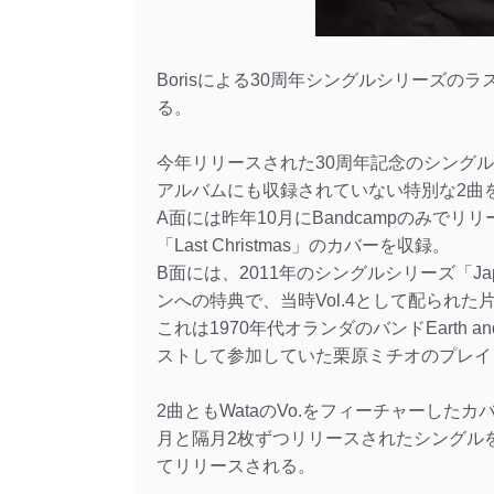
Borisによる30周年シングルシリーズの
る。
今年リリースされた30周年記念のシング
アルバムにも収録されていない特別な2曲
A面には昨年10月にBandcampのみで
「Last Christmas」のカバーを収録。
B面には、2011年のシングルシリーズ「Japanese
ンへの特典で、当時Vol.4として配られた片
これは1970年代オランダのバンドEarth a
ストして参加していた栗原ミチオのプレイ
2曲ともWataのVo.をフィーチャーした
月と隔月2枚ずつリリースされたシングル
てリリースされる。