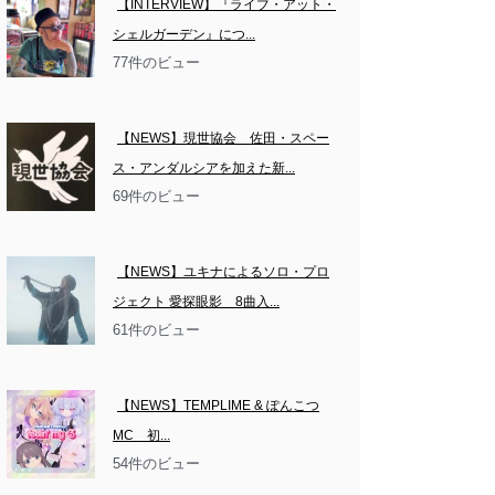
【INTERVIEW】『ライブ・アット・
シェルガーデン』につ...
77件のビュー
【NEWS】現世協会　佐田・スペー
ス・アンダルシアを加えた新...
69件のビュー
【NEWS】ユキナによるソロ・プロ
ジェクト 愛探眼影　8曲入...
61件のビュー
【NEWS】TEMPLIME & ぽんこつ
MC　初...
54件のビュー