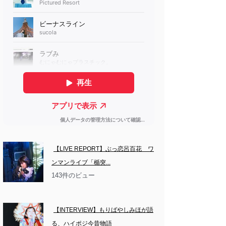
【LIVE REPORT】ぶっ恋呂百花　ワ
ンマンライブ「楯突...
143件のビュー
【INTERVIEW】もりばやしみほが語
る、ハイポジ今昔物語