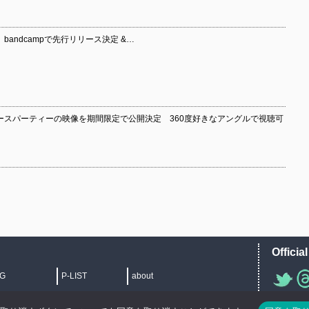
』bandcampで先行リリース決定 &…
リリースパーティーの映像を期間限定で公開決定 360度好きなアングルで視聴可
Officia
IG
P-LIST
about
">