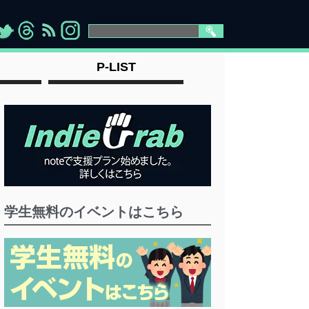
>
">
">
" >
P-LIST
学生無料のイベントはこちら