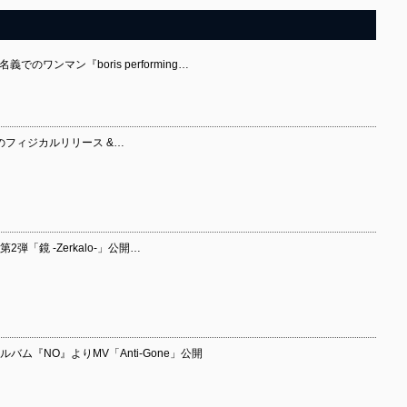
名義でのワンマン『boris performing…
』のフィジカルリリース &…
2弾「鏡 -Zerkalo-」公開…
ルバム『NO』よりMV「Anti-Gone」公開