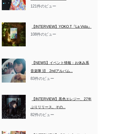
121件のビュー
【INTERVIEW】YOKO.T『La Vida』
108件のビュー
【NEWS】イベント情報：お休み系
音楽隊 沼　2ndアルバム...
83件のビュー
【INTERVIEW】黒色エレジー、27年
ぶりリリース。その...
82件のビュー