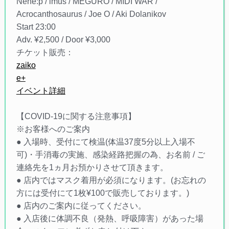
Nene:p / imus / MEGURO / MIDI WAR /
Acrocanthosaurus / Joe O / Aki Dolanikov
Start 23:00
Adv. ¥2,500 / Door ¥3,000
チケット販売：
zaiko
e+
イベント詳細
【COVID-19に関する注意事項】
※お客様へのご案内
● 入場時、受付にて検温(体温37度5分以上入場不
可)・手消毒の実施、感染経路把握の為、お名前 / ご
連絡先を1ヵ月お預かりさせて頂きます。
● 店内ではマスク着用が必須になります。(お忘れの
方には受付にて1枚¥100で販売しております。)
● 店内のご案内に従ってください。
● 入店後に体調不良（発熱、呼吸障害）があった場