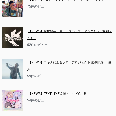
75件のビュー
【NEWS】現世協会　佐田・スペース・アンダルシアを加え
た新...
62件のビュー
【NEWS】ユキナによるソロ・プロジェクト 愛探眼影　8曲
入...
59件のビュー
【NEWS】TEMPLIME & ぽんこつMC　初...
54件のビュー