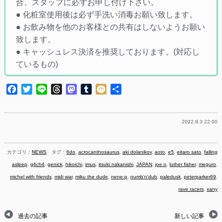
合、スタッフに必ずお申し付け下さい。
● 化粧室使用後は必ず手洗い消毒お願い致します。
● お飲み物を他のお客様との共有はしないようお願い
致します。
● キャッシュレス決済を推奨しております。(対応し
ているもの)
Facebook
Twitter
Line
Threads
Mastodon
Tumblr
Mixi
共
有
2022.8.3 22:00
カテゴリ：
NEWS
タグ：
6do
,
acrocanthosaurus
,
aki dolanikov
,
aoto
,
e5
,
eitaro sato
,
falling
asleep
,
g4ch4
,
genick
,
hikoichi
,
imus
,
itsuki nakanishi
,
JAPAN
,
joe o
,
luther fisher
,
meguro
,
michel with friends
,
midi war
,
miku the dude
,
nene:p
,
numb'n'dub
,
paledusk
,
peterparker69
,
rave racers
,
xany
過去の記事
新しい記事