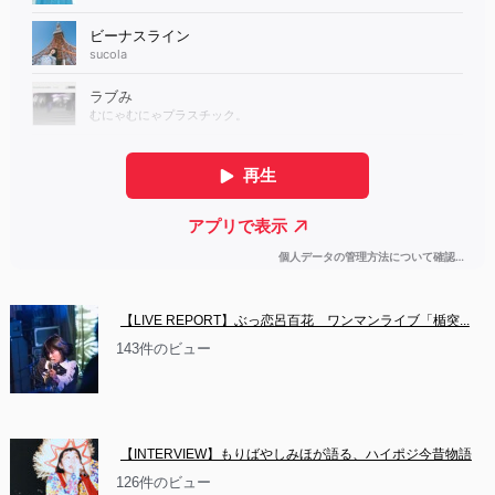
【LIVE REPORT】ぶっ恋呂百花　ワンマンライブ「楯突...
143件のビュー
【INTERVIEW】もりばやしみほが語る、ハイポジ今昔物語
126件のビュー