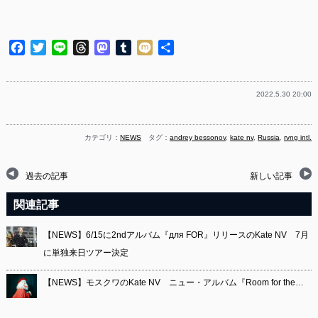
Facebook
Twitter
Line
Threads
Mastodon
Tumblr
Mixi
共
有
2022.5.30 20:00
カテゴリ：
NEWS
タグ：
andrey bessonov
,
kate nv
,
Russia
,
rvng intl.
過去の記事
新しい記事
関連記事
【NEWS】6/15に2ndアルバム『для FOR』リリースのKate NV 7月
に単独来日ツアー決定
【NEWS】モスクワのKate NV ニュー・アルバム『Room for the…