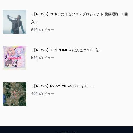
【NEWS】ユキナによるソロ・プロジェクト 愛探眼影　8曲
入...
61件のビュー
【NEWS】TEMPLIME & ぽんこつMC　初...
54件のビュー
【NEWS】MASATAKA & Daddy K　...
49件のビュー