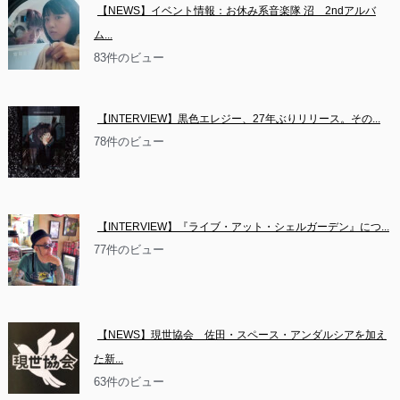
【NEWS】イベント情報：お休み系音楽隊 沼　2ndアルバ
ム...
83件のビュー
【INTERVIEW】黒色エレジー、27年ぶりリリース。その...
78件のビュー
【INTERVIEW】『ライブ・アット・シェルガーデン』につ...
77件のビュー
【NEWS】現世協会　佐田・スペース・アンダルシアを加え
た新...
63件のビュー