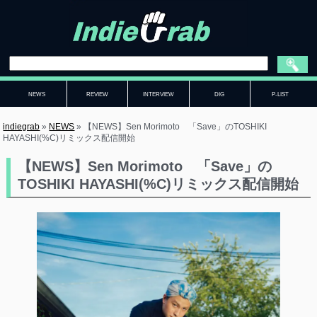
NEWS
REVIEW
INTERVIEW
DIG
P-LIST
indiegrab
»
NEWS
»
【NEWS】Sen Morimoto 「Save」のTOSHIKI
HAYASHI(%C)リミックス配信開始
【NEWS】Sen Morimoto 「Save」の
TOSHIKI HAYASHI(%C)リミックス配信開始