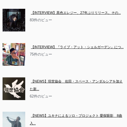
【INTERVIEW】黒色エレジー、27年ぶりリリース。その...
83件のビュー
【INTERVIEW】『ライブ・アット・シェルガーデン』につ...
75件のビュー
【NEWS】現世協会　佐田・スペース・アンダルシアを加え
た新...
62件のビュー
【NEWS】ユキナによるソロ・プロジェクト 愛探眼影　8曲
入...