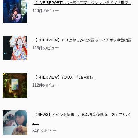
【LIVE REPORT】ぶっ恋呂百花　ワンマンライブ「楯突...
143件のビュー
【INTERVIEW】もりばやしみほが語る、ハイポジ今昔物語
126件のビュー
【INTERVIEW】YOKO.T『La Vida』
112件のビュー
【NEWS】イベント情報：お休み系音楽隊 沼　2ndアルバ
ム...
84件のビュー