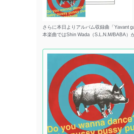
さらに本日よりアルバム収録曲「Yavant g
本楽曲ではShin Wada（S.L.N.M/