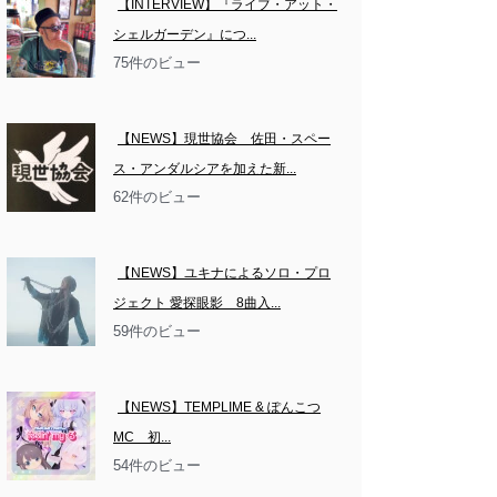
【INTERVIEW】『ライブ・アット・
シェルガーデン』につ...
75件のビュー
【NEWS】現世協会　佐田・スペー
ス・アンダルシアを加えた新...
62件のビュー
【NEWS】ユキナによるソロ・プロ
ジェクト 愛探眼影　8曲入...
59件のビュー
【NEWS】TEMPLIME & ぽんこつ
MC　初...
54件のビュー