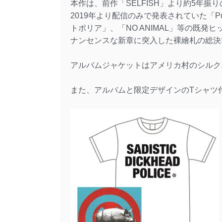
本作は、前作「SELFISH」より約5年振
2019年より配信のみで発表されていた「Public p
トポリア」、「NO ANIMAL」等の既
ナンセンスな新章に突入した裸繪札の総決
アルバムジャケットはアメリカ村のシルクスク
また、アルバムと限定デザインのTシャツ