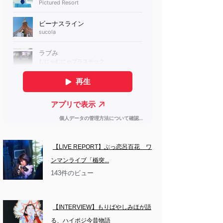
【LIVE REPORT】ぶっ恋呂百花　ワ
ンマンライブ「楯突...
143件のビュー
【INTERVIEW】もりばやしみほが語
る、ハイポジ今昔物語