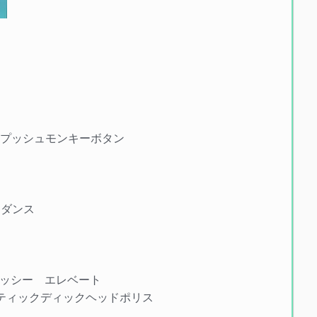
 / プリーズプッシュモンキーボタン
スコダンス
ブリックプッシー エレベート
ce サディスティックディックヘッドポリス