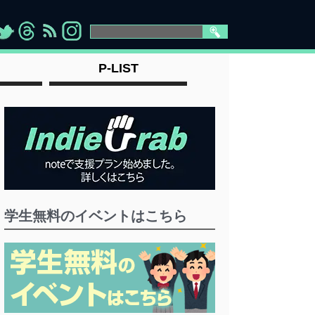
>
">
">
" >
P-LIST
学生無料のイベントはこちら