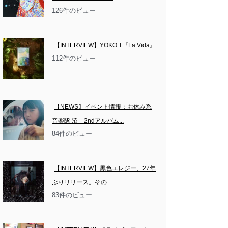
126件のビュー
【INTERVIEW】YOKO.T『La Vida』
112件のビュー
【NEWS】イベント情報：お休み系
音楽隊 沼　2ndアルバム...
84件のビュー
【INTERVIEW】黒色エレジー、27年
ぶりリリース。その...
83件のビュー