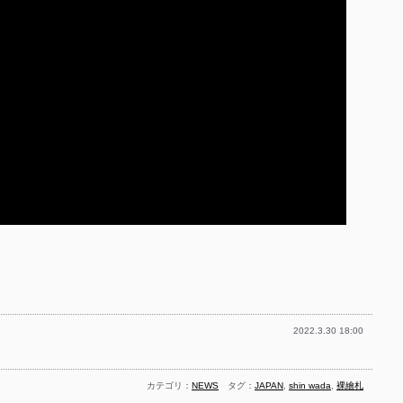
2022.3.30 18:00
カテゴリ：
NEWS
タグ：
JAPAN
,
shin wada
,
裸繪札