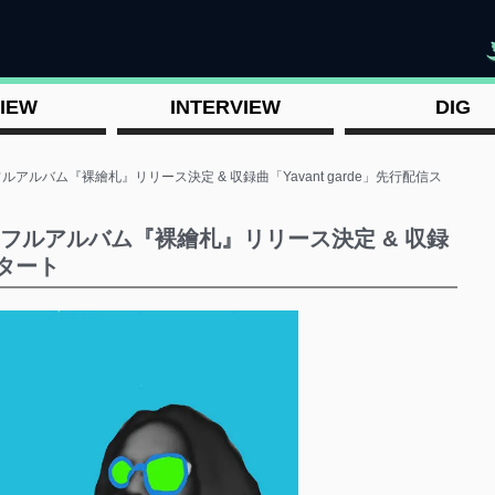
"
IEW
INTERVIEW
DIG
アルバム『裸繪札』リリース決定 & 収録曲「Yavant garde」先行配信ス
のフルアルバム『裸繪札』リリース決定 & 収録
スタート