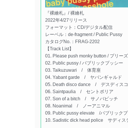
『裸繪札』/ 裸繪札
2022年4/27リリース
フォーマット：CD/デジタル配信
レーベル：de-fragment / Public Pussy
カタログNo.：FRAG-2202
【Track List】
01. Please push monky button
02. Public pussy / パブリックプッシー
03. Taikuzuwari / 体育座
04. Yabant garde / ヤバンギャルド
05. Death disco dance / デスディ
06. Saintpaulia / セントポリア
07. Son of a bitch / サノバビッチ
08. Noanimal / ノーアニマル
09. Public pussy elevate /パ
10. Sadistic dick head poli