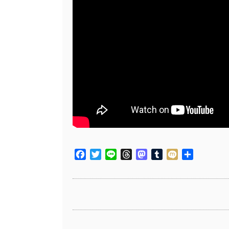
Facebook
Twitter
Line
Threads
Mastodon
Tumblr
Mixi
共
有