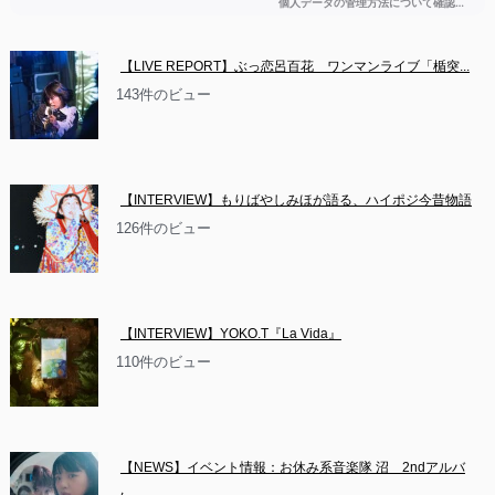
【LIVE REPORT】ぶっ恋呂百花　ワンマンライブ「楯突...
143件のビュー
【INTERVIEW】もりばやしみほが語る、ハイポジ今昔物語
126件のビュー
【INTERVIEW】YOKO.T『La Vida』
110件のビュー
【NEWS】イベント情報：お休み系音楽隊 沼　2ndアルバ