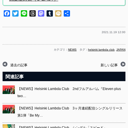
Facebook
Twitter
Line
Threads
Mastodon
Tumblr
Mixi
共
有
2021.11.19 12:00
カテゴリ：
NEWS
タグ：
helsinki lambda club
,
JAPAN
過去の記事
新しい記事
関連記事
【NEWS】Helsinki Lambda Club 2ndフルアルバム『Eleven plus
two…
【NEWS】Helsinki Lambda Club 3ヶ月連続配信シングルリリース
第1弾「Be My…
【NEWS】Helsinki Lambda Club シングル「スピード」