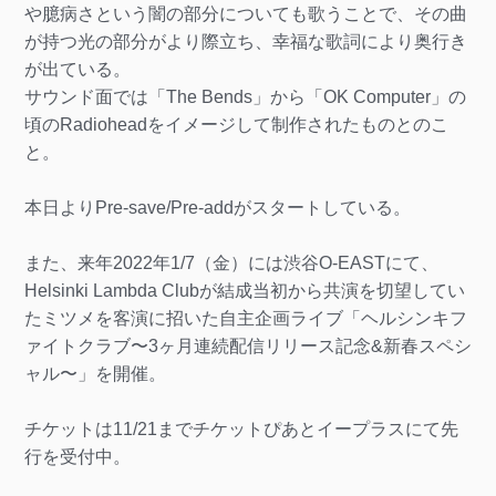
や臆病さという闇の部分についても歌うことで、その曲
が持つ光の部分がより際立ち、幸福な歌詞により奥行き
が出ている。
サウンド面では「The Bends」から「OK Computer」の
頃のRadioheadをイメージして制作されたものとのこ
と。
本日よりPre-save/Pre-addがスタートしている。
また、来年2022年1/7（金）には渋谷O-EASTにて、
Helsinki Lambda Clubが結成当初から共演を切望してい
たミツメを客演に招いた自主企画ライブ「ヘルシンキフ
ァイトクラブ〜3ヶ月連続配信リリース記念&新春スペシ
ャル〜」を開催。
チケットは11/21までチケットぴあとイープラスにて先
行を受付中。