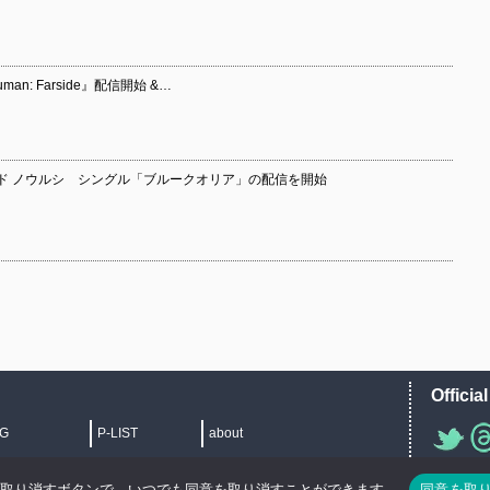
uman: Farside』配信開始 &…
ド ノウルシ シングル「ブルークオリア」の配信を開始
Officia
IG
P-LIST
about
">
を取り消すボタンで、いつでも同意を取り消すことができます。
同意を取