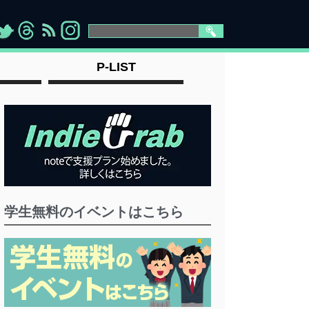
>
">
">
" >
P-LIST
学生無料のイベントはこちら