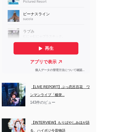
【LIVE REPORT】ぶっ恋呂百花　ワ
ンマンライブ「楯突...
143件のビュー
【INTERVIEW】もりばやしみほが語
る、ハイポジ今昔物語