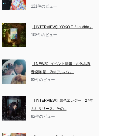
121件のビュー
【INTERVIEW】YOKO.T『La Vida』
108件のビュー
【NEWS】イベント情報：お休み系
音楽隊 沼　2ndアルバム...
83件のビュー
【INTERVIEW】黒色エレジー、27年
ぶりリリース。その...
82件のビュー