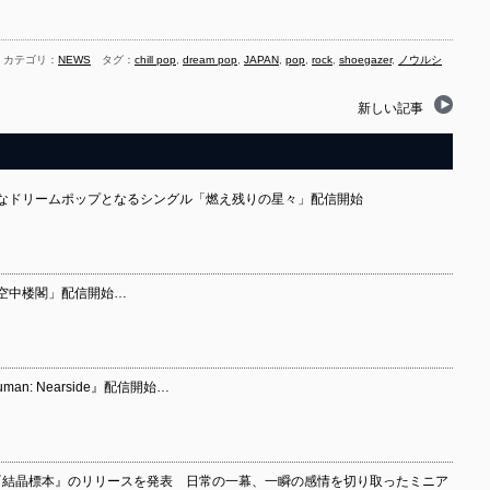
カテゴリ：
NEWS
タグ：
chill pop
,
dream pop
,
JAPAN
,
pop
,
rock
,
shoegazer
,
ノウルシ
新しい記事
たなドリームポップとなるシングル「燃え残りの星々」配信開始
「空中楼閣」配信開始…
uman: Nearside』配信開始…
ム『結晶標本』のリリースを発表 日常の一幕、一瞬の感情を切り取ったミニア