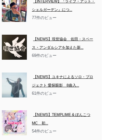
【INTERVIEW】『ライブ・アット・
シェルガーデン』につ...
77件のビュー
【NEWS】現世協会　佐田・スペー
ス・アンダルシアを加えた新...
69件のビュー
【NEWS】ユキナによるソロ・プロ
ジェクト 愛探眼影　8曲入...
61件のビュー
【NEWS】TEMPLIME & ぽんこつ
MC　初...
54件のビュー