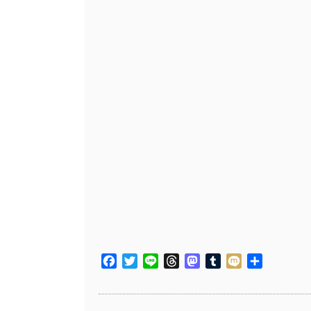
Facebook
Twitter
Line
Threads
Mastodon
Tumblr
Mixi
共
有