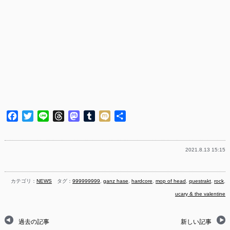
Facebook
Twitter
Line
Threads
Mastodon
Tumblr
Mixi
共
有
2021.8.13 15:15
カテゴリ：
NEWS
タグ：
999999999
,
ganz hase
,
hardcore
,
mop of head
,
questrakt
,
rock
,
ucary & the valentine
過去の記事
新しい記事