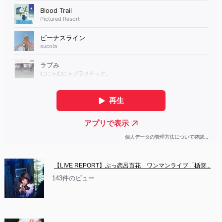
【LIVE REPORT】ぶっ恋呂百花　ワンマンライブ「楯突...
143件のビュー