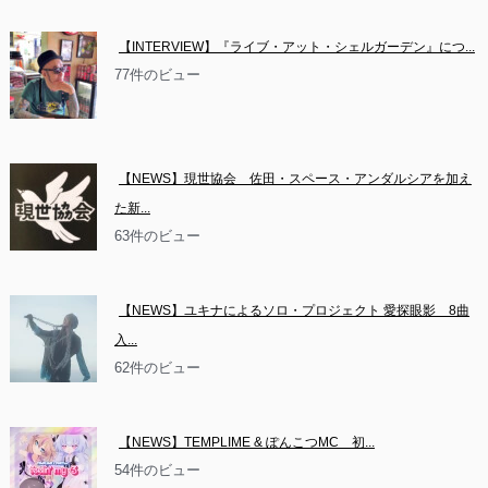
【INTERVIEW】『ライブ・アット・シェルガーデン』につ...
77件のビュー
【NEWS】現世協会　佐田・スペース・アンダルシアを加え
た新...
63件のビュー
【NEWS】ユキナによるソロ・プロジェクト 愛探眼影　8曲
入...
62件のビュー
【NEWS】TEMPLIME & ぽんこつMC　初...
54件のビュー