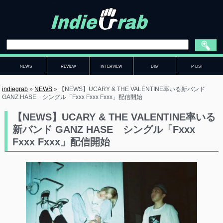
NEWS
REVIEW
INTERVIEW
DIG
P-LIST
indiegrab
»
NEWS
»
【NEWS】UCARY & THE VALENTINE率いる新バンド
GANZ HASE シングル「Fxxx Fxxx Fxxx」配信開始
【NEWS】UCARY & THE VALENTINE率いる
新バンド GANZ HASE シングル「Fxxx
Fxxx Fxxx」配信開始