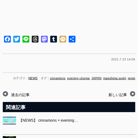
Facebook
Twitter
Line
Threads
Mastodon
Tumblr
Mixi
共
有
2021.7.23 14:56
カテゴリ：
NEWS
タグ：
cinnamons
,
evening cinema
,
JAPAN
,
maeshima soshi
,
remix
過去の記事
新しい記事
関連記事
【NEWS】 cinnamons × evening…