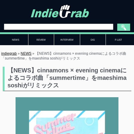
NEWS
REVIEW
INTERVIEW
DIG
P-LIST
indiegrab
»
NEWS
»
【NEWS】cinnamons × evening cinemaによるコラボ曲
「summertime」をmaeshima soshiがリミックス
【NEWS】cinnamons × evening cinemaに
よるコラボ曲「summertime」をmaeshima
soshiがリミックス