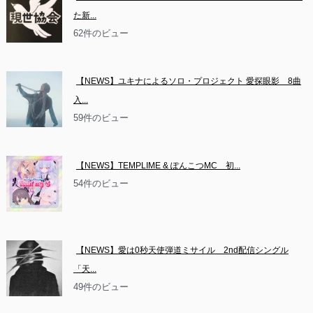
た新...
62件のビュー
【NEWS】ユキナによるソロ・プロジェクト 愛探眼影　8曲
入...
59件のビュー
【NEWS】TEMPLIME & ぽんこつMC　初...
54件のビュー
【NEWS】愛は0秒天使弾道ミサイル　2nd配信シングル
「天...
49件のビュー