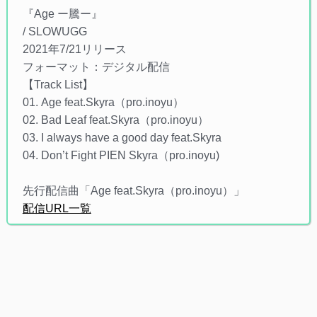
『Age ー騰ー』
/ SLOWUGG
2021年7/21リリース
フォーマット：デジタル配信
【Track List】
01. Age feat.Skyra（pro.inoyu）
02. Bad Leaf feat.Skyra（pro.inoyu）
03. I always have a good day feat.Skyra
04. Don’t Fight PIEN Skyra（pro.inoyu)
先行配信曲「Age feat.Skyra（pro.inoyu）」
配信URL一覧