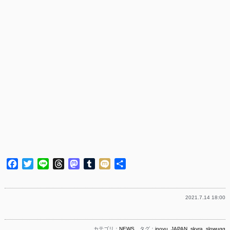
Facebook
Twitter
Line
Threads
Mastodon
Tumblr
Mixi
共
有
2021.7.14 18:00
カテゴリ：
NEWS
タグ：
inoyu
,
JAPAN
,
skyra
,
slowugg