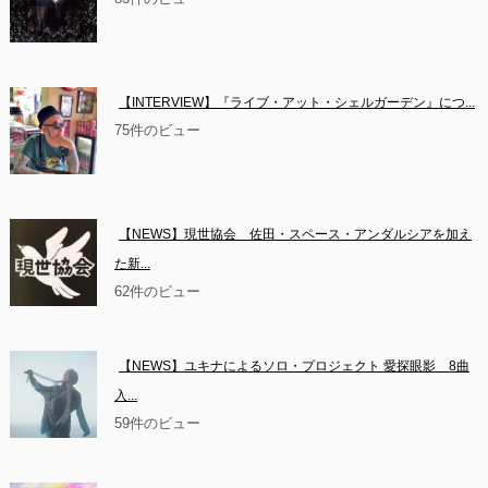
【INTERVIEW】『ライブ・アット・シェルガーデン』につ...
75件のビュー
【NEWS】現世協会　佐田・スペース・アンダルシアを加え
た新...
62件のビュー
【NEWS】ユキナによるソロ・プロジェクト 愛探眼影　8曲
入...
59件のビュー