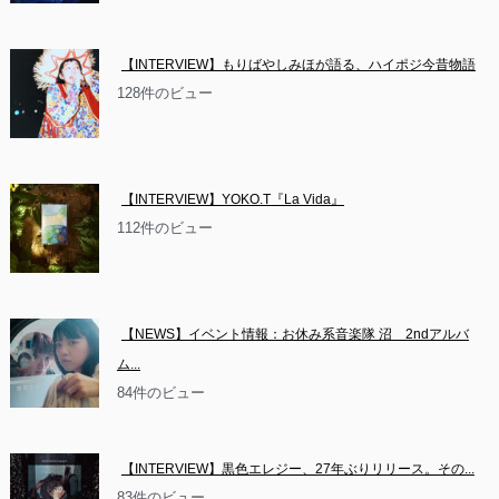
【INTERVIEW】もりばやしみほが語る、ハイポジ今昔物語
128件のビュー
【INTERVIEW】YOKO.T『La Vida』
112件のビュー
【NEWS】イベント情報：お休み系音楽隊 沼　2ndアルバ
ム...
84件のビュー
【INTERVIEW】黒色エレジー、27年ぶりリリース。その...
83件のビュー