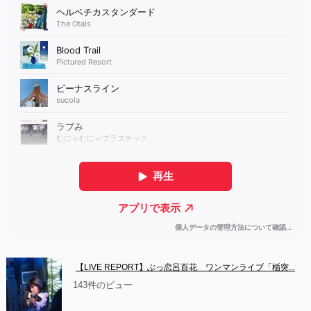
【LIVE REPORT】ぶっ恋呂百花　ワンマンライブ「楯突...
143件のビュー