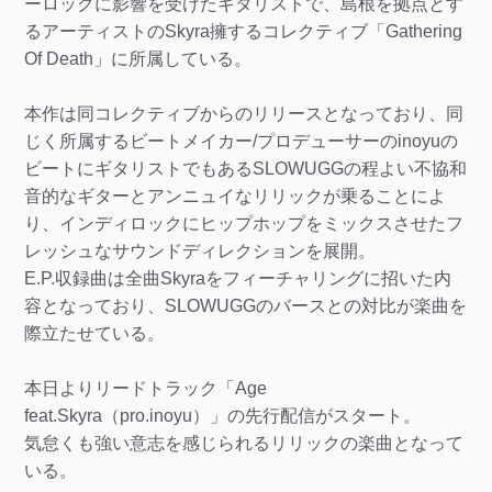
ーロックに影響を受けたギタリストで、島根を拠点とす
るアーティストのSkyra擁するコレクティブ「Gathering
Of Death」に所属している。
本作は同コレクティブからのリリースとなっており、同
じく所属するビートメイカー/プロデューサーのinoyuの
ビートにギタリストでもあるSLOWUGGの程よい不協和
音的なギターとアンニュイなリリックが乗ることによ
り、インディロックにヒップホップをミックスさせたフ
レッシュなサウンドディレクションを展開。
E.P.収録曲は全曲Skyraをフィーチャリングに招いた内
容となっており、SLOWUGGのバースとの対比が楽曲を
際立たせている。
本日よりリードトラック「Age
feat.Skyra（pro.inoyu）」の先行配信がスタート。
気怠くも強い意志を感じられるリリックの楽曲となって
いる。