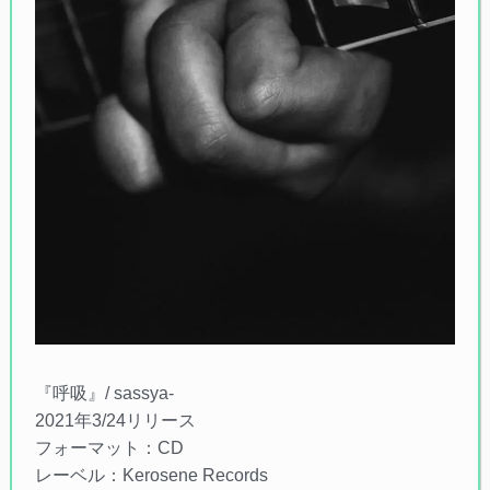
『呼吸』/ sassya-
2021年3/24リリース
フォーマット：CD
レーベル：Kerosene Records