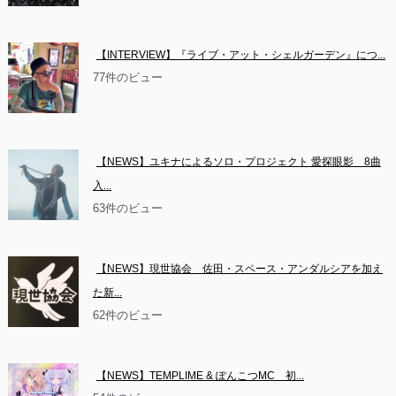
【INTERVIEW】『ライブ・アット・シェルガーデン』につ...
77件のビュー
【NEWS】ユキナによるソロ・プロジェクト 愛探眼影　8曲
入...
63件のビュー
【NEWS】現世協会　佐田・スペース・アンダルシアを加え
た新...
62件のビュー
【NEWS】TEMPLIME & ぽんこつMC　初...