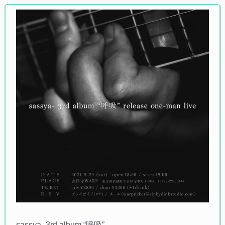
sassya- 3rd album “呼吸”