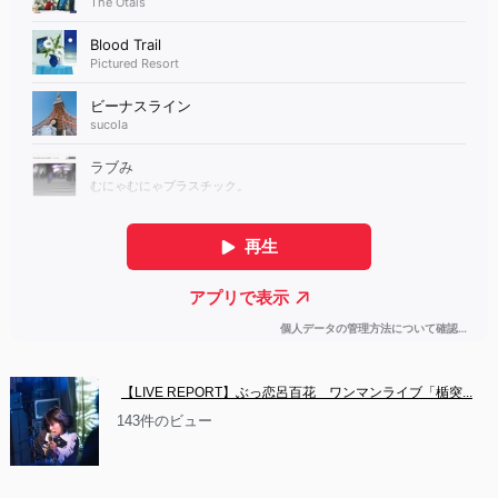
【LIVE REPORT】ぶっ恋呂百花　ワンマンライブ「楯突...
143件のビュー