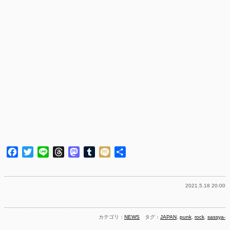
Facebook
Twitter
Line
Threads
Mastodon
Tumblr
Mixi
共
有
2021.5.18 20:00
カテゴリ：
NEWS
タグ：
JAPAN
,
punk
,
rock
,
sassya-