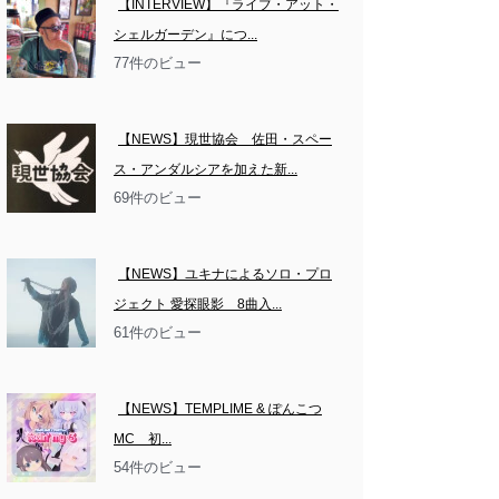
【INTERVIEW】『ライブ・アット・
シェルガーデン』につ...
77件のビュー
【NEWS】現世協会　佐田・スペー
ス・アンダルシアを加えた新...
69件のビュー
【NEWS】ユキナによるソロ・プロ
ジェクト 愛探眼影　8曲入...
61件のビュー
【NEWS】TEMPLIME & ぽんこつ
MC　初...
54件のビュー