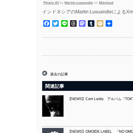
Pinata #2
by
Martin Lusuandie
on
Mixcloud
インドネシアのMartin LusuandieによるXma
Facebook
Twitter
Line
Threads
Mastodon
Tumblr
Mixi
共
有
過去の記事
関連記事
【NEWS】Cam Lasky アルバム『TOKYO R
【NEWS】OMOIDE LABEL 『NO OMOIDE