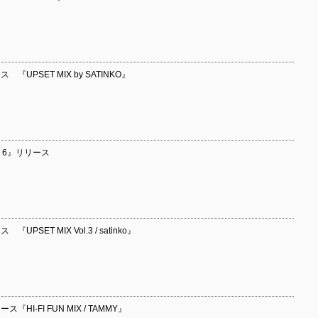
『UPSET MIX by SATINKO』
IX 6』リリース
PSET MIX Vol.3 / satinko』
HI-FI FUN MIX / TAMMY』