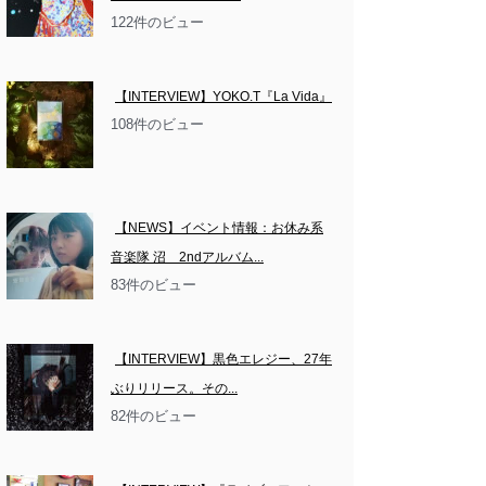
122件のビュー
【INTERVIEW】YOKO.T『La Vida』
108件のビュー
【NEWS】イベント情報：お休み系
音楽隊 沼　2ndアルバム...
83件のビュー
【INTERVIEW】黒色エレジー、27年
ぶりリリース。その...
82件のビュー