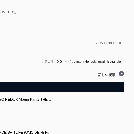
s mix。
2015.12.30 13:19
カテゴリ：
DIG
タグ：
djmix
,
Indonesia
,
martin lusuandie
新しい記事
EDUX Album Part.2 THE…
 SHITLIFE (OMOIDE Hi-Fi…