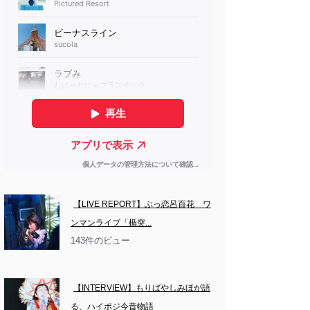
【LIVE REPORT】ぶっ恋呂百花　ワ
ンマンライブ「楯突...
143件のビュー
【INTERVIEW】もりばやしみほが語
る、ハイポジ今昔物語