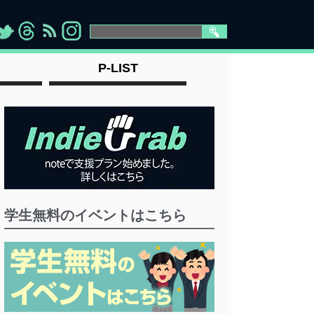
>
">
">
" >
P-LIST
学生無料のイベントはこちら