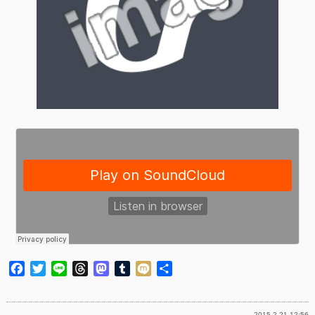
Facebook
Twitter
Line
Threads
Mastodon
Tumblr
Mixi
共
有
2015.2.21 12:56