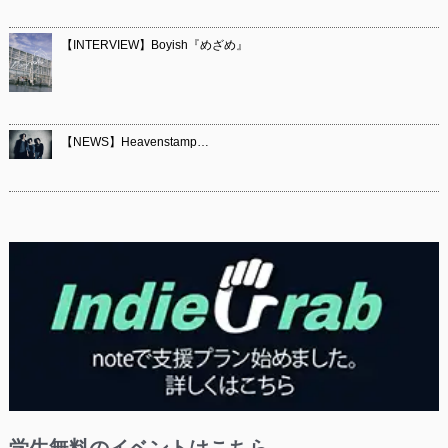
【INTERVIEW】Boyish『めざめ』
【NEWS】Heavenstamp…