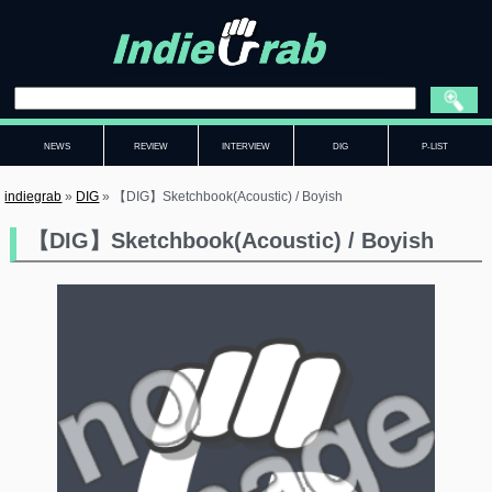
NEWS
REVIEW
INTERVIEW
DIG
P-LIST
indiegrab
»
DIG
»
【DIG】Sketchbook(Acoustic) / Boyish
【DIG】Sketchbook(Acoustic) / Boyish