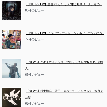
【INTERVIEW】黒色エレジー、27年ぶりリリース。その...
80件のビュー
【INTERVIEW】『ライブ・アット・シェルガーデン』につ...
77件のビュー
【NEWS】ユキナによるソロ・プロジェクト 愛探眼影　8曲
入...
63件のビュー
【NEWS】現世協会　佐田・スペース・アンダルシアを加え
た新...
62件のビュー