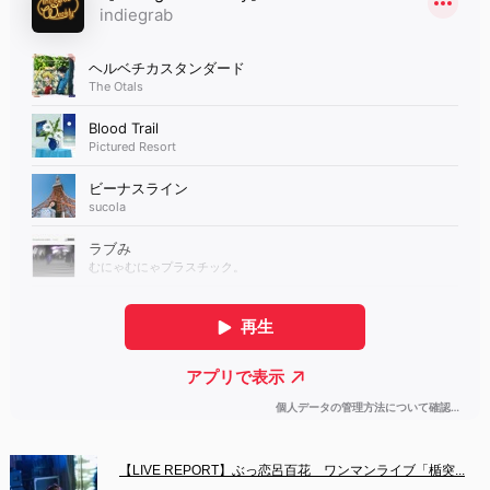
【LIVE REPORT】ぶっ恋呂百花　ワンマンライブ「楯突...