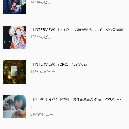
143件のビュー
【INTERVIEW】もりばやしみほが語る、ハイポジ今昔物語
128件のビュー
【INTERVIEW】YOKO.T『La Vida』
112件のビュー
【NEWS】イベント情報：お休み系音楽隊 沼　2ndアルバ
ム...
84件のビュー