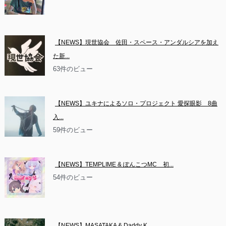
【NEWS】現世協会　佐田・スペース・アンダルシアを加え
た新...
63件のビュー
【NEWS】ユキナによるソロ・プロジェクト 愛探眼影　8曲
入...
59件のビュー
【NEWS】TEMPLIME & ぽんこつMC　初...
54件のビュー
【NEWS】MASATAKA & Daddy K　...