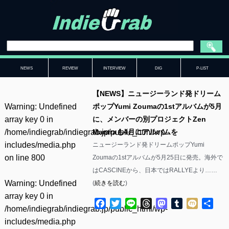
NEWS
REVIEW
INTERVIEW
DIG
P-LIST
【NEWS】ニュージーランド発ドリーム
Warning
: Undefined
ポップYumi Zoumaの1stアルバムが5月
array key 0 in
に、メンバーの別プロジェクトZen
/home/indiegrab/indiegrab.jp/public_html/wp-
Mantraも4月にアルバムを
includes/media.php
ニュージーランド発ドリームポップYumi
on line
800
Zoumaの1stアルバムが5月25日に発売。海外で
はCASCINEから、日本ではRALLYEより……
Warning
: Undefined
(
続きを読む
)
array key 0 in
Facebook
Twitter
Line
Threads
Mastodon
Tumblr
Mixi
共
/home/indiegrab/indiegrab.jp/public_html/wp-
有
includes/media.php