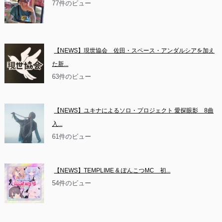
77件のビュー
【NEWS】現世協会　佐田・スペース・アンダルシアを加え
た新...
63件のビュー
【NEWS】ユキナによるソロ・プロジェクト 愛探眼影　8曲
入...
61件のビュー
【NEWS】TEMPLIME & ぽんこつMC　初...
54件のビュー