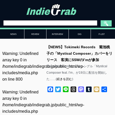
NEWS
REVIEW
INTERVIEW
DIG
P-LIST
【NEWS】Tokimeki Records 菊池桃
Warning
: Undefined
子の「Mystical Composer」カバーをリ
array key 0 in
リース 客演にSSWのI’mが参加
/home/indiegrab/indiegrab.jp/public_html/wp-
Tokimeki Recordsによるシングル「Mystical
includes/media.php
Composer feat. I’m」が19日に配信を開始し
on line
800
た……(
続きを読む
)
Facebook
Twitter
Line
Threads
Mastodon
Tumblr
Mixi
共
Warning
: Undefined
有
array key 0 in
/home/indiegrab/indiegrab.jp/public_html/wp-
includes/media.php