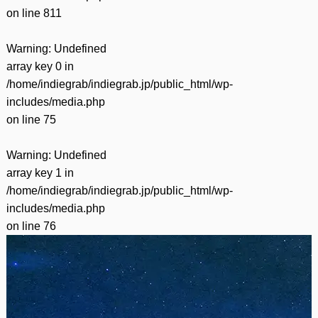
on line
811
Warning
: Undefined
array key 0 in
/home/indiegrab/indiegrab.jp/public_html/wp-
includes/media.php
on line
75
Warning
: Undefined
array key 1 in
/home/indiegrab/indiegrab.jp/public_html/wp-
includes/media.php
on line
76