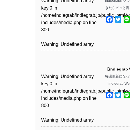
Warning
: Undefined array
indiegra
key 0 in
きたらピっと再
Warning
: Undefined array
/home/indiegrab/indiegrab.jp/public_html/w
key 1 in
Facebo
Twit
includes/media.php
on line
/home/indiegrab/indiegrab.jp/public_html/w
800
includes/media.php
on line
806
Warning
: Undefined array
key 0 in
Warning
: Undefined array
/home/indiegrab/indiegrab.jp/public_html/w
key 0 in
includes/media.php
on line
【indiegrab
/home/indiegrab/indiegrab.jp/public_html/w
806
Warning
: Undefined array
毎週更新になって
includes/media.php
on line
key 0 in
「indiegrab 
808
Warning
: Undefined array
/home/indiegrab/indiegrab.jp/public_html/w
key 1 in
Facebo
Twit
includes/media.php
on line
Warning
: Undefined array
/home/indiegrab/indiegrab.jp/public_html/w
800
key 1 in
includes/media.php
on line
/home/indiegrab/indiegrab.jp/public_html/w
806
Warning
: Undefined array
includes/media.php
on line
key 0 in
808