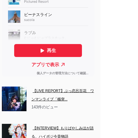
【LIVE REPORT】ぶっ恋呂百花　ワ
ンマンライブ「楯突...
143件のビュー
【INTERVIEW】もりばやしみほが語
る、ハイポジ今昔物語