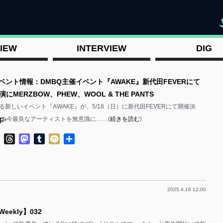
"
IEW
INTERVIEW
DIG
ベント情報：DMBQ主催イベント『AWAKE』新代田FEVERにて
MERZBOW、PHEW、WOOL & THE PANTS
る新しいイベント『AWAKE』が、5/18（日）に新代田FEVERにて開催決
p-
楽の今最良なアーティストを無意識に……(
続きを読む
)
ok
ter
Line
Threads
Mastodon
Tumblr
Mixi
共
有
2025.4.16 12:00
p-
 Weekly】032