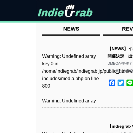
NEWS
REV
【NEWS】イ
Warning
: Undefined array
開催決定 出演に
key 0 in
DMBQが主催す
/home/indiegrab/indiegrab.jp/public_html/w
定。 異なる音
includes/media.php
on line
Facebo
Twit
800
Warning
: Undefined array
key 0 in
/home/indiegrab/indiegrab.jp/public_html/w
includes/media.php
on line
【indiegrab
806