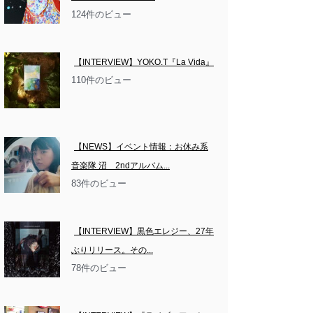
124件のビュー
【INTERVIEW】YOKO.T『La Vida』
110件のビュー
【NEWS】イベント情報：お休み系
音楽隊 沼　2ndアルバム...
83件のビュー
【INTERVIEW】黒色エレジー、27年
ぶりリリース。その...
78件のビュー