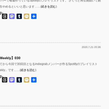
bのメンバーで毎週作っているSpotifyのプレイリストです。 さくっと再生開始いて飽
生やめるといいと思います……(
続きを読む
)
p-
ok
ter
Line
Threads
Mastodon
Tumblr
Mixi
共
有
p-
2020.7.21 20:36
p-
 Weekly】030
p-
から今回で30回目となるindiegrabメンバーが作るSpotifyのプレイリスト
Weekly」です……(
続きを読む
)
p-
ok
ter
Line
Threads
Mastodon
Tumblr
Mixi
共
有
p-
p-