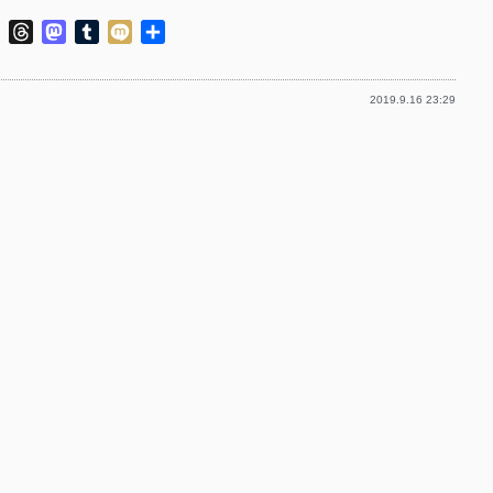
p-
ok
ter
Line
Threads
Mastodon
Tumblr
Mixi
共
有
p-
p-
2019.9.16 23:29
p-
p-
p-
p-
p-
p-
p-
p-
p-
p-
p-
p-