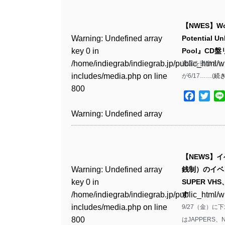
Warning
: Undefined array
/home/indiegrab/indiegrab.jp/public_html/w
key 0 in
includes/media.php
on line
Warning
: Undefined array
【NWES】Wo
/home/indiegrab/indiegrab.jp/public_html/w
806
key 0 in
Warning
: Undefined array
Potential
includes/media.php
on line
/home/indiegrab/indiegrab.jp/public_html/w
key 0 in
Pool』CD
808
Warning
: Undefined array
includes/media.php
on line
/home/indiegrab/indiegrab.jp/public_html/w
東京を拠点として活動
key 1 in
811
includes/media.php
on line
が6/17……(
続
Warning
: Undefined array
/home/indiegrab/indiegrab.jp/public_html/w
800
key 1 in
includes/media.php
on line
Facebo
Twit
Warning
: Undefined array
/home/indiegrab/indiegrab.jp/public_html/w
806
key 1 in
Warning
: Undefined array
includes/media.php
on line
/home/indiegrab/indiegrab.jp/public_html/w
key 0 in
808
Warning
: Undefined array
includes/media.php
on line
/home/indiegrab/indiegrab.jp/public_html/w
key 0 in
811
includes/media.php
on line
Warning
: Undefined array
【NEWS】イ
/home/indiegrab/indiegrab.jp/public_html/w
806
key 0 in
Warning
: Undefined array
銭制）のイベント
includes/media.php
on line
Warning
: Undefined array
/home/indiegrab/indiegrab.jp/public_html/w
key 0 in
SUPER VH
808
key 0 in
Warning
: Undefined array
includes/media.php
on line
/home/indiegrab/indiegrab.jp/public_html/w
す
/home/indiegrab/indiegrab.jp/public_html/w
key 1 in
811
includes/media.php
on line
9/27（金）に
Warning
: Undefined array
includes/media.php
on line
/home/indiegrab/indiegrab.jp/public_html/w
800
はJAPPERS、Na
key 1 in
800