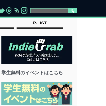
>
">
">
" >
P-LIST
学生無料のイベントはこちら