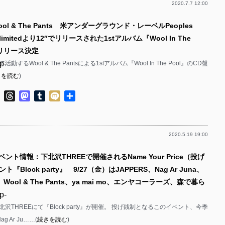
2020.7.7 12:00
p-
ol & The Pants 米アンダーグラウンド・レーベルPeoples
p-
 Unlimitedより12″でリリースされた1stアルバム『Wool In The
p-
盤リリース決定
p-
するWool & The Pantsによる1stアルバム『Wool In The Pool』のCD盤
きを読む
)
p-
ok
ter
Line
Threads
Mastodon
Tumblr
Mixi
共
p-
有
p-
2020.5.19 19:00
p-
ベント情報：下北沢THREEで開催されるName Your Price（投げ
p-
『Block party』 9/27（金）はJAPPERS、Nag Ar Juna、
p-
S、Wool & The Pants、ya mai mo、エンヤコーラーズ、森で暮ら
p-
p-
下北沢THREEにて『Block party』が開催。 投げ銭制となるこのイベント、今季
p-
g Ar Ju……(
続きを読む
)