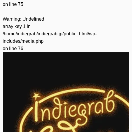
on line
75
Warning
: Undefined
array key 1 in
/home/indiegrab/indiegrab.jp/public_html/wp-
includes/media.php
on line
76