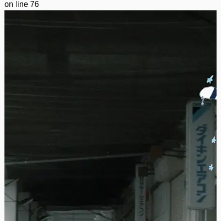
on line
76