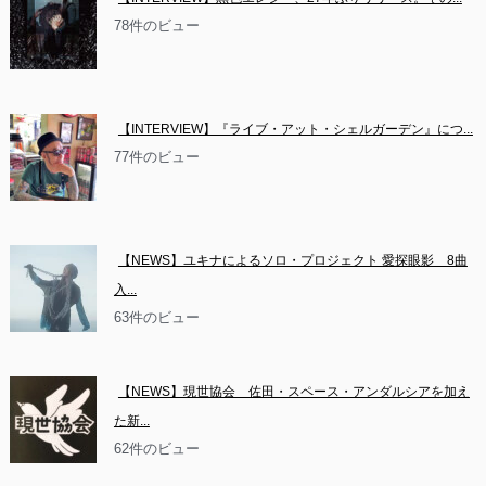
78件のビュー
【INTERVIEW】『ライブ・アット・シェルガーデン』につ...
77件のビュー
【NEWS】ユキナによるソロ・プロジェクト 愛探眼影　8曲
入...
63件のビュー
【NEWS】現世協会　佐田・スペース・アンダルシアを加え
た新...
62件のビュー