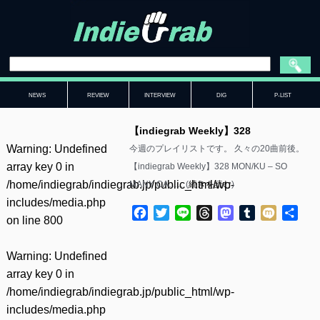
NEWS
REVIEW
INTERVIEW
DIG
P-LIST
【indiegrab Weekly】328
Warning
: Undefined
今週のプレイリストです。 久々の20曲前後。
array key 0 in
【indiegrab Weekly】328 MON/KU – SO
/home/indiegrab/indiegrab.jp/public_html/wp-
MANY CA……(
続きを読む
)
includes/media.php
Facebook
Twitter
Line
Threads
Mastodon
Tumblr
Mixi
共
on line
800
有
Warning
: Undefined
array key 0 in
/home/indiegrab/indiegrab.jp/public_html/wp-
includes/media.php