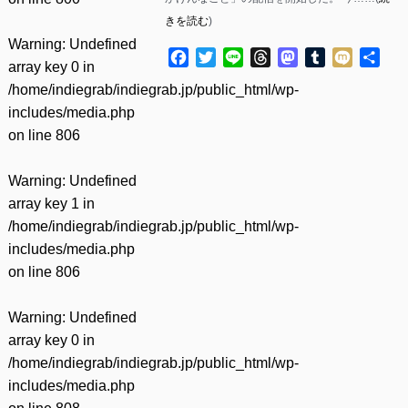
きを読む
)
Warning
: Undefined
Facebook
Twitter
Line
Threads
Mastodon
Tumblr
Mixi
共
array key 0 in
有
/home/indiegrab/indiegrab.jp/public_html/wp-
includes/media.php
on line
806
Warning
: Undefined
array key 1 in
/home/indiegrab/indiegrab.jp/public_html/wp-
includes/media.php
on line
806
Warning
: Undefined
array key 0 in
/home/indiegrab/indiegrab.jp/public_html/wp-
includes/media.php