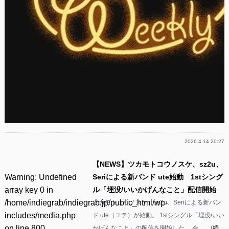
2026.4.14 20:27
【NEWS】ツカモトコウノスケ、sz2u、
Warning
: Undefined
Seriによる新バンド ute始動 1stシング
array key 0 in
ル「埋没/いいかげんなこと」配信開始
/home/indiegrab/indiegrab.jp/public_html/wp-
ツカモトコウノスケ、sz2u、Seriによる新バン
includes/media.php
ド ute（ユテ）が始動。 1stシングル「埋没/いい
on line
800
かげんなこと」の配信を開始した。 今……(
続