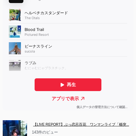
【LIVE REPORT】ぶっ恋呂百花　ワンマンライブ「楯突...
143件のビュー