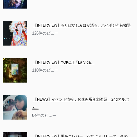
【INTERVIEW】もりばやしみほが語る、ハイポジ今昔物語
126件のビュー
【INTERVIEW】YOKO.T『La Vida』
110件のビュー
【NEWS】イベント情報：お休み系音楽隊 沼　2ndアルバ
ム...
84件のビュー
【INTERVIEW】黒色エレジー、27年ぶりリリース。その...