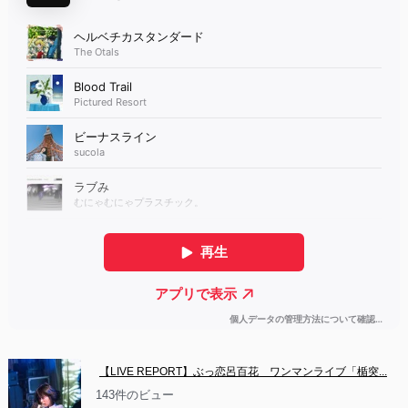
【LIVE REPORT】ぶっ恋呂百花　ワンマンライブ「楯突...
143件のビュー