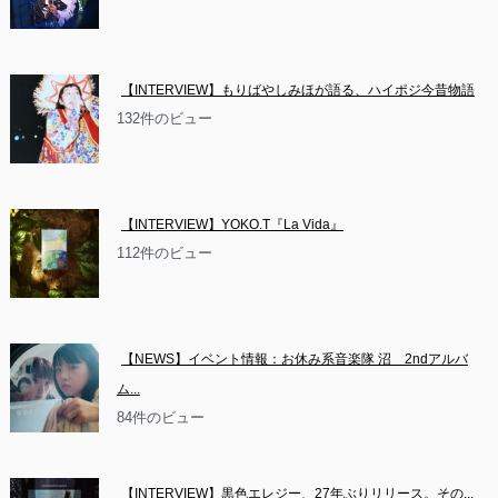
【INTERVIEW】もりばやしみほが語る、ハイポジ今昔物語
132件のビュー
【INTERVIEW】YOKO.T『La Vida』
112件のビュー
【NEWS】イベント情報：お休み系音楽隊 沼　2ndアルバ
ム...
84件のビュー
【INTERVIEW】黒色エレジー、27年ぶりリリース。その...