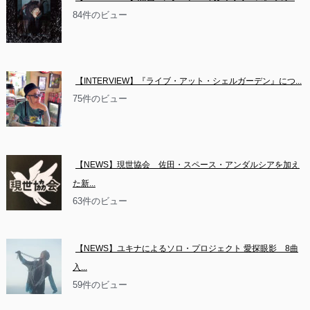
84件のビュー
【INTERVIEW】『ライブ・アット・シェルガーデン』につ...
75件のビュー
【NEWS】現世協会　佐田・スペース・アンダルシアを加え
た新...
63件のビュー
【NEWS】ユキナによるソロ・プロジェクト 愛探眼影　8曲
入...
59件のビュー