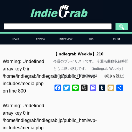
NEWS
REVIEW
INTERVIEW
DIG
P-LIST
【indiegrab Weekly】210
Warning
: Undefined
今週のプレイリストです。 今週も曲数収録時間
array key 0 in
ともに良い感じです。 【indiegrab Weekly】
/home/indiegrab/indiegrab.jp/public_html/wp-
210 収録曲① UTERO &#82……(
続きを読む
)
includes/media.php
Facebook
Twitter
Line
Threads
Mastodon
Tumblr
Mixi
共
on line
800
有
Warning
: Undefined
array key 0 in
/home/indiegrab/indiegrab.jp/public_html/wp-
includes/media.php