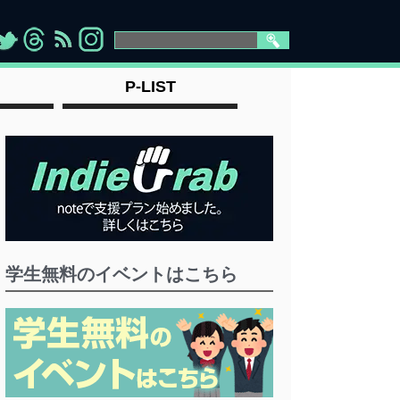
>
">
">
" >
P-LIST
学生無料のイベントはこちら