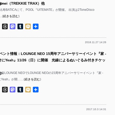
p-
mei（TREKKIE TRAX）他
p-
比寿BATICAにて、POOL『UITEMATE』が開催。 出演は2ToneDisco
p-
p-
…(
続きを読む
)
p-
p-
ok
ter
Line
Threads
Mastodon
Tumblr
Mixi
共
有
p-
p-
2018.11.27 14:26
p-
p-
p-
ベント情報：LOUNGE NEO 15周年アニバーサリーイベント『家 -
家だけにYeah』11/26（日）に開催 光線によるぬいぐるみ付きチケッ
p-
p-
p-
p-
渋谷LOUNGE NEOでLOUNGE NEOの15周年アニバーサリーイベント『家 -
けにYeah』が開……(
続きを読む
)
p-
p-
ok
ter
Line
Threads
Mastodon
Tumblr
Mixi
共
p-
p-
有
p-
p-
2017.10.3 14:31
p-
p-