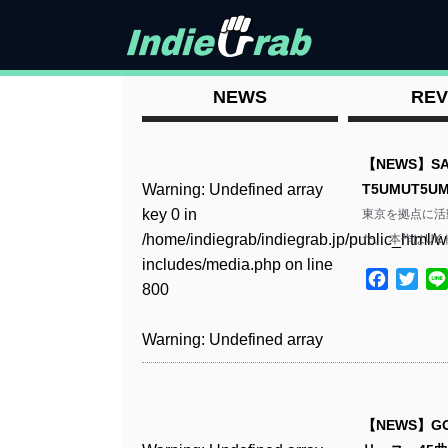
NEWS
REV
【NEWS】SA
Warning
: Undefined array
T5UMUT5
key 0 in
東京を拠点に活動
/home/indiegrab/indiegrab.jp/public_html/w
た。 本作はUK
includes/media.php
on line
Facebo
Twit
800
Warning
: Undefined array
key 0 in
/home/indiegrab/indiegrab.jp/public_html/w
includes/media.php
on line
【NEWS】GO
806