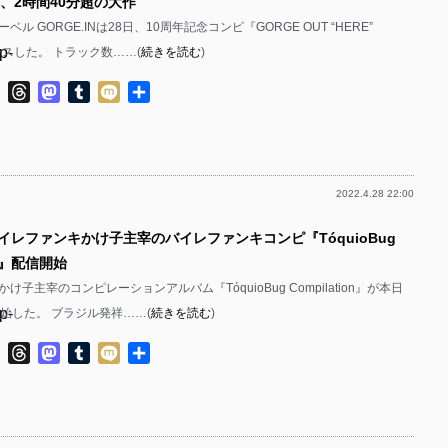
曲、2時間40分超の大作
ル GORGE.INは28日、10周年記念コンピ『GORGE OUT “HERE”
p-
ースした。 トラック数……(
続きを読む
)
p-
ok
ter
Line
Threads
Mastodon
Tumblr
Mixi
共
有
2022.4.28 22:00
p-
バイレファンキかけ子主宰のバイレファンキコンピ『TóquioBug
p-
ion』配信開始
け子主宰のコンピレーションアルバム『TóquioBug Compilation』が本日
p-
開始した。 ブラジル発祥……(
続きを読む
)
p-
ok
ter
Line
Threads
Mastodon
Tumblr
Mixi
共
有
p-