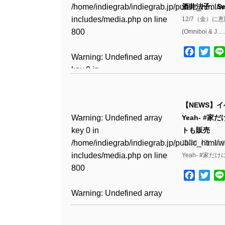
Warning
: Undefined array
includes/media.php
on line
Warning
: Undefined array
/home/indiegrab/indiegrab.jp/public_html/w
酒井法子、Sei
/home/indiegrab/indiegrab.jp/public_html/w
key 1 in
811
key 1 in
includes/media.php
on line
12/7（金）に恵
Warning
: Undefined array
includes/media.php
on line
Warning
: Undefined array
/home/indiegrab/indiegrab.jp/public_html/w
/home/indiegrab/indiegrab.jp/public_html/w
800
(Omniboi & J…
key 1 in
800
key 1 in
includes/media.php
on line
Warning
: Undefined array
includes/media.php
on line
/home/indiegrab/indiegrab.jp/public_html/w
/home/indiegrab/indiegrab.jp/public_html/w
806
Facebo
Twit
key 1 in
806
Warning
: Undefined array
includes/media.php
on line
Warning
: Undefined array
includes/media.php
on line
/home/indiegrab/indiegrab.jp/public_html/w
key 0 in
808
key 0 in
808
Warning
: Undefined array
includes/media.php
on line
Warning
: Undefined array
/home/indiegrab/indiegrab.jp/public_html/w
/home/indiegrab/indiegrab.jp/public_html/w
key 0 in
811
key 0 in
includes/media.php
on line
Warning
: Undefined array
includes/media.php
on line
Warning
: Undefined array
/home/indiegrab/indiegrab.jp/public_html/w
/home/indiegrab/indiegrab.jp/public_html/w
【NEWS】イ
806
key 0 in
806
key 0 in
includes/media.php
on line
Warning
: Undefined array
includes/media.php
on line
Warning
: Undefined array
Yeah- #
/home/indiegrab/indiegrab.jp/public_html/w
/home/indiegrab/indiegrab.jp/public_html/w
808
key 0 in
808
key 0 in
トも販売
Warning
: Undefined array
includes/media.php
on line
Warning
: Undefined array
includes/media.php
on line
/home/indiegrab/indiegrab.jp/public_html/w
/home/indiegrab/indiegrab.jp/public_html/w
11/26（日）に
key 1 in
811
key 1 in
811
Warning
: Undefined array
includes/media.php
on line
Warning
: Undefined array
includes/media.php
on line
Yeah- #家だ
/home/indiegrab/indiegrab.jp/public_html/w
/home/indiegrab/indiegrab.jp/public_html/w
key 1 in
800
key 1 in
800
includes/media.php
on line
Warning
: Undefined array
includes/media.php
on line
Warning
: Undefined array
Facebo
Twit
/home/indiegrab/indiegrab.jp/public_html/w
/home/indiegrab/indiegrab.jp/public_html/w
806
key 1 in
806
key 1 in
includes/media.php
on line
Warning
: Undefined array
includes/media.php
on line
Warning
: Undefined array
/home/indiegrab/indiegrab.jp/public_html/w
/home/indiegrab/indiegrab.jp/public_html/w
808
key 0 in
808
key 0 in
Warning
: Undefined array
includes/media.php
on line
Warning
: Undefined array
includes/media.php
on line
/home/indiegrab/indiegrab.jp/public_html/w
/home/indiegrab/indiegrab.jp/public_html/w
key 0 in
811
key 0 in
811