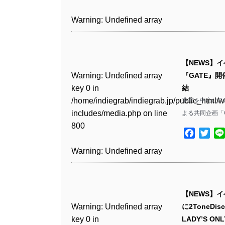
includes/media.php
on line
Warning
: Undefined array
/home/indiegrab/indiegrab.jp/public_html/w
806
key 1 in
Warning
: Undefined array
includes/media.php
on line
Warning
: Undefined array
/home/indiegrab/indiegrab.jp/public_html/w
key 0 in
808
key 0 in
Warning
: Undefined array
includes/media.php
on line
/home/indiegrab/indiegrab.jp/public_html/w
/home/indiegrab/indiegrab.jp/public_html/w
key 0 in
811
includes/media.php
on line
Warning
: Undefined array
includes/media.php
on line
【NEWS】イ
/home/indiegrab/indiegrab.jp/public_html/w
806
key 0 in
806
Warning
: Undefined array
『GATE』開
includes/media.php
on line
Warning
: Undefined array
/home/indiegrab/indiegrab.jp/public_html/w
key 0 in
結
808
key 0 in
Warning
: Undefined array
includes/media.php
on line
Warning
: Undefined array
/home/indiegrab/indiegrab.jp/public_html/w
東京を中心にDJ
/home/indiegrab/indiegrab.jp/public_html/w
key 1 in
811
key 1 in
includes/media.php
on line
よる共同企画「GA
Warning
: Undefined array
includes/media.php
on line
/home/indiegrab/indiegrab.jp/public_html/w
/home/indiegrab/indiegrab.jp/public_html/w
800
key 1 in
800
includes/media.php
on line
Facebo
Twit
Warning
: Undefined array
includes/media.php
on line
/home/indiegrab/indiegrab.jp/public_html/w
806
key 1 in
806
Warning
: Undefined array
includes/media.php
on line
Warning
: Undefined array
/home/indiegrab/indiegrab.jp/public_html/w
key 0 in
808
key 0 in
Warning
: Undefined array
includes/media.php
on line
Warning
: Undefined array
/home/indiegrab/indiegrab.jp/public_html/w
/home/indiegrab/indiegrab.jp/public_html/w
key 0 in
811
key 0 in
includes/media.php
on line
Warning
: Undefined array
includes/media.php
on line
【NEWS】イベ
/home/indiegrab/indiegrab.jp/public_html/w
/home/indiegrab/indiegrab.jp/public_html/w
806
key 0 in
806
Warning
: Undefined array
に2ToneDisc
includes/media.php
on line
Warning
: Undefined array
includes/media.php
on line
/home/indiegrab/indiegrab.jp/public_html/w
key 0 in
LADY’S O
808
key 0 in
808