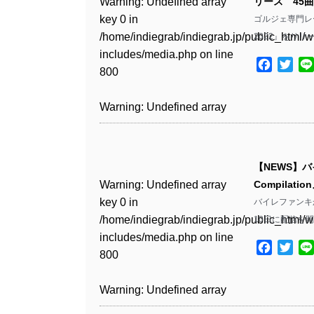
Warning
: Undefined array
リース 45
key 0 in
ゴルジェ専門レーベ
Warning
: Undefined array
/home/indiegrab/indiegrab.jp/public_html/w
2022』をリリ
key 1 in
includes/media.php
on line
/home/indiegrab/indiegrab.jp/public_html/w
Facebo
Twit
800
includes/media.php
on line
806
Warning
: Undefined array
key 0 in
Warning
: Undefined array
/home/indiegrab/indiegrab.jp/public_html/w
key 0 in
includes/media.php
on line
【NEWS】
/home/indiegrab/indiegrab.jp/public_html/w
806
Warning
: Undefined array
Compilat
includes/media.php
on line
key 0 in
バイレファンキか
808
Warning
: Undefined array
/home/indiegrab/indiegrab.jp/public_html/w
10日に配信を
key 1 in
includes/media.php
on line
Warning
: Undefined array
/home/indiegrab/indiegrab.jp/public_html/w
Facebo
Twit
800
key 1 in
includes/media.php
on line
/home/indiegrab/indiegrab.jp/public_html/w
806
Warning
: Undefined array
includes/media.php
on line
key 0 in
808