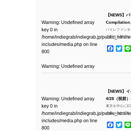
Warning
: Undefined array
/home/indiegrab/indiegrab.jp/public_html/w
key 0 in
includes/media.php
on line
Warning
: Undefined array
【NEWS】
/home/indiegrab/indiegrab.jp/public_html/w
806
key 0 in
Warning
: Undefined array
Compilat
includes/media.php
on line
/home/indiegrab/indiegrab.jp/public_html/w
key 0 in
バイレファンキかけ
808
Warning
: Undefined array
includes/media.php
on line
/home/indiegrab/indiegrab.jp/public_html/w
に配信を開始す
key 1 in
811
includes/media.php
on line
Warning
: Undefined array
/home/indiegrab/indiegrab.jp/public_html/w
Facebo
Twit
800
key 1 in
includes/media.php
on line
Warning
: Undefined array
/home/indiegrab/indiegrab.jp/public_html/w
806
key 1 in
Warning
: Undefined array
includes/media.php
on line
/home/indiegrab/indiegrab.jp/public_html/w
key 0 in
808
Warning
: Undefined array
includes/media.php
on line
/home/indiegrab/indiegrab.jp/public_html/w
key 0 in
811
includes/media.php
on line
Warning
: Undefined array
【NEWS】イ
/home/indiegrab/indiegrab.jp/public_html/w
806
key 0 in
Warning
: Undefined array
4/28（祝前
includes/media.php
on line
Warning
: Undefined array
/home/indiegrab/indiegrab.jp/public_html/w
key 0 in
東京を中心にD
808
key 0 in
Warning
: Undefined array
includes/media.php
on line
/home/indiegrab/indiegrab.jp/public_html/w
clubasiaに
/home/indiegrab/indiegrab.jp/public_html/w
key 1 in
811
includes/media.php
on line
Warning
: Undefined array
includes/media.php
on line
/home/indiegrab/indiegrab.jp/public_html/w
Facebo
Twit
800
key 1 in
800