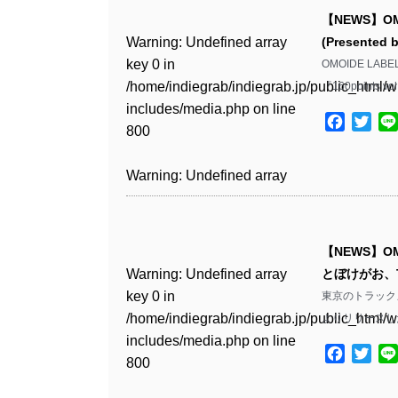
Warning
: Undefined array
includes/media.php
on line
Warning
: Undefined array
includes/media.php
on line
/home/indiegrab/indiegrab.jp/public_html/w
/home/indiegrab/indiegrab.jp/public_html/w
【NEWS】OMO
key 0 in
806
key 0 in
806
includes/media.php
on line
Warning
: Undefined array
includes/media.php
on line
Warning
: Undefined array
(Presented
Warning
: Undefined array
/home/indiegrab/indiegrab.jp/public_html/w
/home/indiegrab/indiegrab.jp/public_html/w
808
key 0 in
808
key 0 in
OMOIDE LA
key 0 in
includes/media.php
on line
Warning
: Undefined array
includes/media.php
on line
Warning
: Undefined array
/home/indiegrab/indiegrab.jp/public_html/w
/home/indiegrab/indiegrab.jp/public_html/w
『160points vo
/home/indiegrab/indiegrab.jp/public_html/w
811
key 1 in
811
key 1 in
Warning
: Undefined array
includes/media.php
on line
Warning
: Undefined array
includes/media.php
on line
includes/media.php
on line
/home/indiegrab/indiegrab.jp/public_html/w
/home/indiegrab/indiegrab.jp/public_html/w
Facebo
Twit
key 1 in
800
key 1 in
800
828
Warning
: Undefined array
includes/media.php
on line
Warning
: Undefined array
includes/media.php
on line
/home/indiegrab/indiegrab.jp/public_html/w
/home/indiegrab/indiegrab.jp/public_html/w
key 1 in
806
key 1 in
806
includes/media.php
on line
Warning
: Undefined array
includes/media.php
on line
Warning
: Undefined array
Warning
: Undefined array
/home/indiegrab/indiegrab.jp/public_html/w
/home/indiegrab/indiegrab.jp/public_html/w
808
key 0 in
808
key 0 in
key 1 in
includes/media.php
on line
Warning
: Undefined array
includes/media.php
on line
Warning
: Undefined array
/home/indiegrab/indiegrab.jp/public_html/w
/home/indiegrab/indiegrab.jp/public_html/w
/home/indiegrab/indiegrab.jp/public_html/w
811
key 0 in
811
key 0 in
Warning
: Undefined array
includes/media.php
on line
Warning
: Undefined array
includes/media.php
on line
includes/media.php
on line
/home/indiegrab/indiegrab.jp/public_html/w
【NEWS】OM
/home/indiegrab/indiegrab.jp/public_html/w
key 0 in
806
key 0 in
806
829
Warning
: Undefined array
includes/media.php
on line
Warning
: Undefined array
とぼけがお、T5
Warning
: Undefined array
includes/media.php
on line
/home/indiegrab/indiegrab.jp/public_html/w
/home/indiegrab/indiegrab.jp/public_html/w
key 0 in
808
key 0 in
東京のトラックメイ
key 0 in
808
includes/media.php
on line
Warning
: Undefined array
includes/media.php
on line
Warning
: Undefined array
Warning
: Undefined array
/home/indiegrab/indiegrab.jp/public_html/w
/home/indiegrab/indiegrab.jp/public_html/w
よりリリースし
/home/indiegrab/indiegrab.jp/public_html/w
811
key 1 in
811
key 1 in
key 0 in
includes/media.php
on line
Warning
: Undefined array
includes/media.php
on line
includes/media.php
on line
Warning
: Undefined array
/home/indiegrab/indiegrab.jp/public_html/w
/home/indiegrab/indiegrab.jp/public_html/w
Facebo
Twit
/home/indiegrab/indiegrab.jp/public_html/w
800
key 1 in
800
828
key 1 in
Warning
: Undefined array
includes/media.php
on line
Warning
: Undefined array
includes/media.php
on line
includes/media.php
on line
/home/indiegrab/indiegrab.jp/public_html/w
/home/indiegrab/indiegrab.jp/public_html/w
key 1 in
806
key 1 in
806