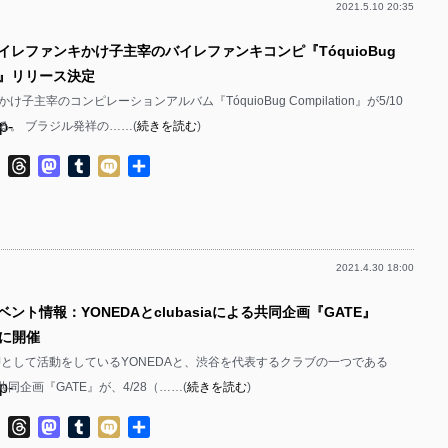
2021.5.10 20:35
p-
バイレファンキかけ子主宰のバイレファンキコンピ『TóquioBug
p-
ion』リリース決定
p-
子主宰のコンピレーションアルバム『TóquioBug Compilation』が5/10
p-
る。 ブラジル発祥の……(
続きを読む
)
p-
ok
ter
Line
Threads
Mastodon
Tumblr
Mixi
共
有
p-
p-
2021.4.30 18:00
p-
ベント情報：YONEDAとclubasiaによる共同企画『GATE』
p-
）に開催
p-
Jとして活動をしているYONEDAと、渋谷を代表するクラブの一つである
p-
よる共同企画『GATE』が、4/28（……(
続きを読む
)
p-
p-
ok
ter
Line
Threads
Mastodon
Tumblr
Mixi
共