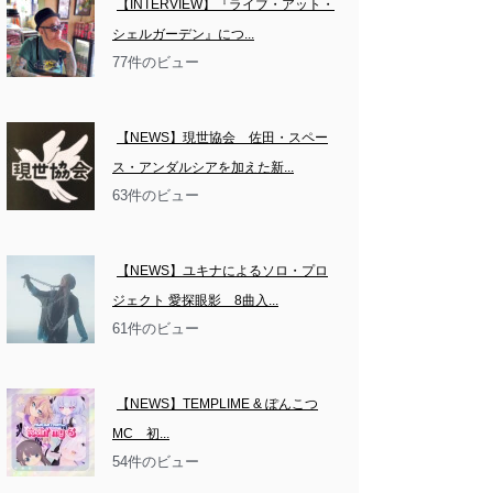
【INTERVIEW】『ライブ・アット・
シェルガーデン』につ...
77件のビュー
【NEWS】現世協会　佐田・スペー
ス・アンダルシアを加えた新...
63件のビュー
【NEWS】ユキナによるソロ・プロ
ジェクト 愛探眼影　8曲入...
61件のビュー
【NEWS】TEMPLIME & ぽんこつ
MC　初...
54件のビュー