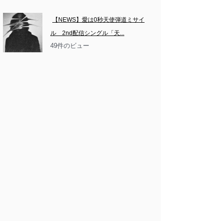
【NEWS】愛は0秒天使弾道ミサイ
ル　2nd配信シングル「天...
49件のビュー