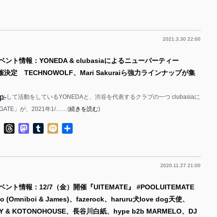
有
p-
p-
2021.3.30 22:00
p-
p-
ベント情報：YONEDA & clubasiaによるニューパーティー
p-
催決定 TECHNOWOLF、Mari Sakuraiら強力ラインナップが集
p-
p-
として活動をしているYONEDAと、渋谷を代表するクラブの一つ clubasiaに
p-
TE」が、2021年1/……(
続きを読む
)
p-
p-
ok
ter
Line
Threads
Mastodon
Tumblr
Mixi
共
p-
有
p-
2020.11.27 21:00
p-
p-
ント情報：12/7（金）開催『UITEMATE』 #POOLUITEMATE
p-
p-
o (Omniboi & James)、fazerock、haruru犬love dog天使、
p-
NLY & KOTONOHOUSE、長谷川白紙、hype b2b MARMELO、DJ