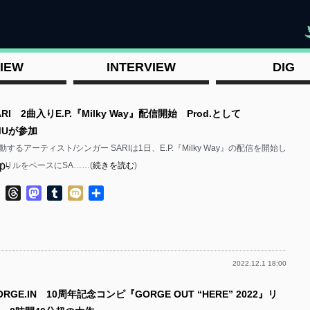
"
IEW
INTERVIEW
DIG
RI 2曲入りE.P.『Milky Way』配信開始 Prod.として
UMUが参加
するアーティスト/シンガー SARIは1日、E.P.『Milky Way』の配信を開始し
p-
ドリルをベースにSA……(
続きを読む
)
ok
ter
Line
Threads
Mastodon
Tumblr
Mixi
共
有
2022.12.1 18:00
p-
RGE.IN 10周年記念コンピ『GORGE OUT “HERE” 2022』リ