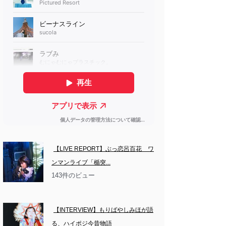
【LIVE REPORT】ぶっ恋呂百花　ワ
ンマンライブ「楯突...
143件のビュー
【INTERVIEW】もりばやしみほが語
る、ハイポジ今昔物語