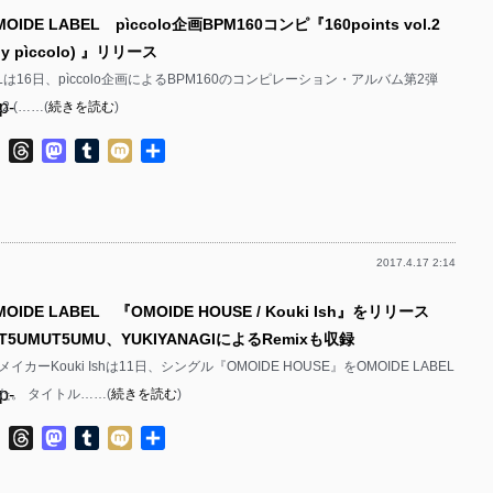
p-
p-
IDE LABEL pìccolo企画BPM160コンピ『160points vol.2
 by pìccolo) 』リリース
p-
p-
BELは16日、pìccolo企画によるBPM160のコンピレーション・アルバム第2弾
p-
p-
l.2 (……(
続きを読む
)
p-
p-
p-
ok
ter
Line
Threads
Mastodon
Tumblr
Mixi
共
有
p-
p-
p-
p-
2017.4.17 2:14
p-
p-
p-
p-
OIDE LABEL 『OMOIDE HOUSE / Kouki Ish』をリリース
p-
UMUT5UMU、YUKIYANAGIによるRemixも収録
p-
p-
カーKouki Ishは11日、シングル『OMOIDE HOUSE』をOMOIDE LABEL
p-
p-
た。 タイトル……(
続きを読む
)
p-
p-
p-
ok
ter
Line
Threads
Mastodon
Tumblr
Mixi
共
p-
有
p-
p-