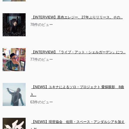
【INTERVIEW】黒色エレジー、27年ぶりリリース。その...
78件のビュー
【INTERVIEW】『ライブ・アット・シェルガーデン』につ...
77件のビュー
【NEWS】ユキナによるソロ・プロジェクト 愛探眼影　8曲
入...
63件のビュー
【NEWS】現世協会　佐田・スペース・アンダルシアを加え