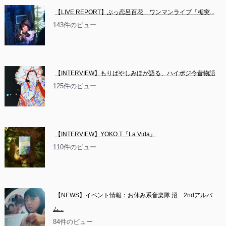
【LIVE REPORT】ぶっ恋呂百花　ワンマンライブ「楯突...
143件のビュー
【INTERVIEW】もりばやしみほが語る、ハイポジ今昔物語
125件のビュー
【INTERVIEW】YOKO.T『La Vida』
110件のビュー
【NEWS】イベント情報：お休み系音楽隊 沼　2ndアルバ
ム...
84件のビュー