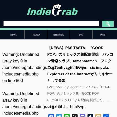
NEWS
REVIEW
INTERVIEW
DIG
P-LIST
【NEWS】PAS TASTA 『GOOD
Warning
: Undefined
POP』のリミックス集配信開始 パソコ
array key 0 in
ン音楽クラブ、tamanaramen、フロク
/home/indiegrab/indiegrab.jp/public_html/wp-
ロ、Tennyson、bo en、six impala、
includes/media.php
Explorers of the Internetがリミキサー
on line
800
として参加
PAS TASTAによるデビューアルバム『GOOD
Warning
: Undefined
POP』のリミックス集『GOOD POP
array key 0 in
REMIXES』が11日より配信を開始した。 ……
/home/indiegrab/indiegrab.jp/public_html/wp-
(
続きを読む
)
includes/media.php
Facebook
Twitter
Line
Threads
Mastodon
Tumblr
Mixi
共