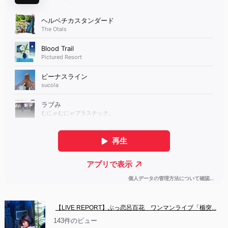
【LIVE REPORT】ぶっ恋呂百花　ワンマンライブ「楯突...
143件のビュー