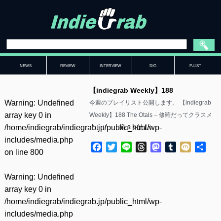
NEWS
REVIEW
INTERVIEW
DIG
P-LIST
【indiegrab Weekly】188
Warning
: Undefined
今週のプレイリスト公開します。 【indiegrab
array key 0 in
Weekly】188 The Otals – 修羅だってクラスメ
/home/indiegrab/indiegrab.jp/public_html/wp-
イト (f……(
続きを読む
)
includes/media.php
Facebook
Twitter
Line
Threads
Mastodon
Tumblr
Mixi
共
on line
800
有
Warning
: Undefined
array key 0 in
/home/indiegrab/indiegrab.jp/public_html/wp-
includes/media.php