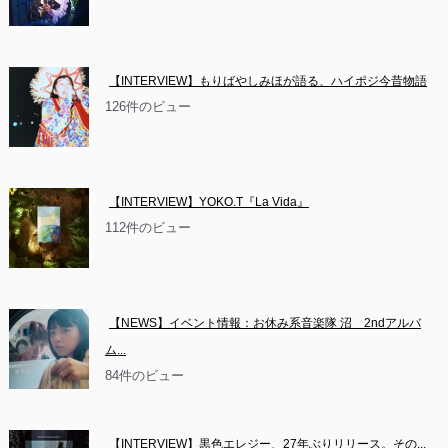
【INTERVIEW】もりばやしみほが語る、ハイポジ今昔物語
126件のビュー
【INTERVIEW】YOKO.T『La Vida』
112件のビュー
【NEWS】イベント情報：お休み系音楽隊 沼　2ndアルバ
ム...
84件のビュー
【INTERVIEW】黒色エレジー、27年ぶりリリース。その...