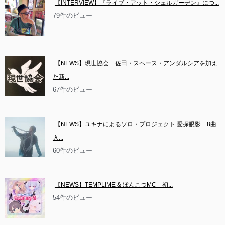
【INTERVIEW】『ライブ・アット・シェルガーデン』につ...
79件のビュー
【NEWS】現世協会　佐田・スペース・アンダルシアを加え
た新...
67件のビュー
【NEWS】ユキナによるソロ・プロジェクト 愛探眼影　8曲
入...
60件のビュー
【NEWS】TEMPLIME & ぽんこつMC　初...
54件のビュー