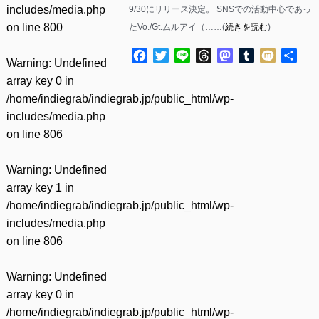
includes/media.php
9/30にリリース決定。 SNSでの活動中心であっ
on line
800
たVo./Gt.ムルアイ（……(
続きを読む
)
Facebook
Twitter
Line
Threads
Mastodon
Tumblr
Mixi
共
Warning
: Undefined
有
array key 0 in
/home/indiegrab/indiegrab.jp/public_html/wp-
includes/media.php
on line
806
Warning
: Undefined
array key 1 in
/home/indiegrab/indiegrab.jp/public_html/wp-
includes/media.php
on line
806
Warning
: Undefined
array key 0 in
/home/indiegrab/indiegrab.jp/public_html/wp-