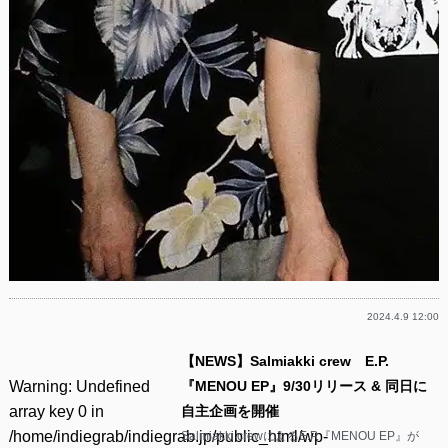
2024.4.9 12:00
【NEWS】Salmiakki crew E.P.
Warning
: Undefined
『MENOU EP』9/30リリース & 同日に
array key 0 in
自主企画を開催
/home/indiegrab/indiegrab.jp/public_html/wp-
Salmiakki crewによるE.P.『MENOU EP』が