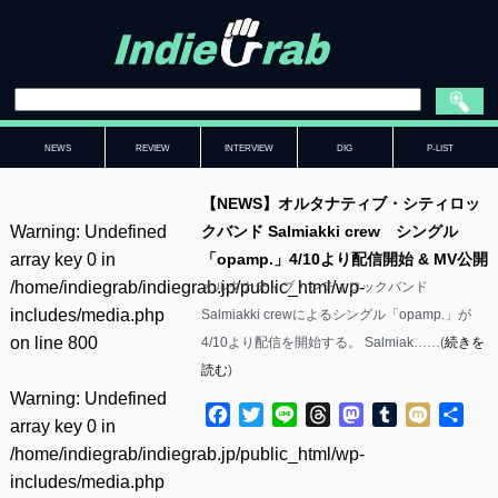
NEWS
REVIEW
INTERVIEW
DIG
P-LIST
【NEWS】オルタナティブ・シティロッ
Warning
: Undefined
クバンド Salmiakki crew シングル
array key 0 in
「opamp.」4/10より配信開始 & MV公開
/home/indiegrab/indiegrab.jp/public_html/wp-
オルタナティブ・シティロックバンド
includes/media.php
Salmiakki crewによるシングル「opamp.」が
on line
800
4/10より配信を開始する。 Salmiak……(
続きを
読む
)
Warning
: Undefined
Facebook
Twitter
Line
Threads
Mastodon
Tumblr
Mixi
共
array key 0 in
有
/home/indiegrab/indiegrab.jp/public_html/wp-
includes/media.php