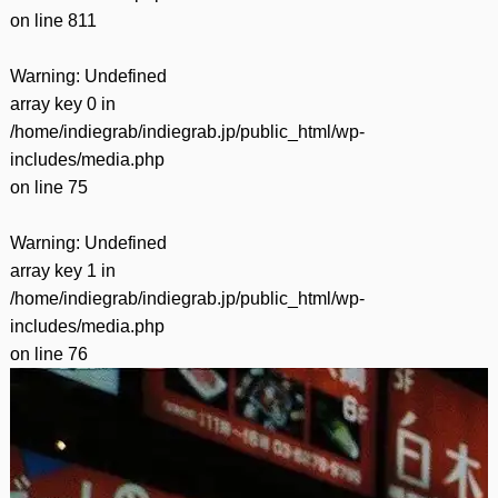
on line
811
Warning
: Undefined
array key 0 in
/home/indiegrab/indiegrab.jp/public_html/wp-
includes/media.php
on line
75
Warning
: Undefined
array key 1 in
/home/indiegrab/indiegrab.jp/public_html/wp-
includes/media.php
on line
76