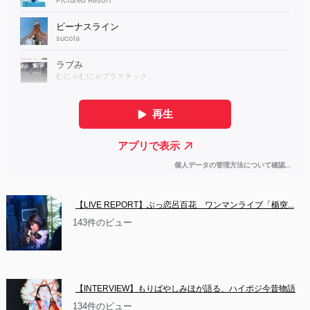
【LIVE REPORT】ぶっ恋呂百花　ワンマンライブ「楯突...
143件のビュー
【INTERVIEW】もりばやしみほが語る、ハイポジ今昔物語
134件のビュー