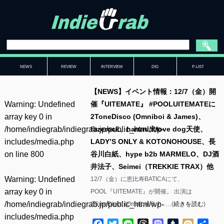
NEWS
REVIEW
INTERVIEW
DIG
P-LIST
【NEWS】イベント情報：12/7（金）開
Warning
: Undefined
催『UITEMATE』 #POOLUITEMATEに
array key 0 in
2ToneDisco (Omniboi & James)、
/home/indiegrab/indiegrab.jp/public_html/wp-
fazerock、haruru犬love dog天使、
includes/media.php
LADY’S ONLY & KOTONOHOUSE、長
on line
800
谷川白紙、hype b2b MARMELO、DJ酒
井法子、Seimei（TREKKIE TRAX）他
Warning
: Undefined
12/7（金）に恵比寿BATICAにて、
array key 0 in
POOL『UITEMATE』が開催。 出演は
/home/indiegrab/indiegrab.jp/public_html/wp-
2ToneDisco (Omniboi & J……(
続きを読む
)
includes/media.php
Facebook
Twitter
Line
Threads
Mastodon
Tumblr
Mixi
共