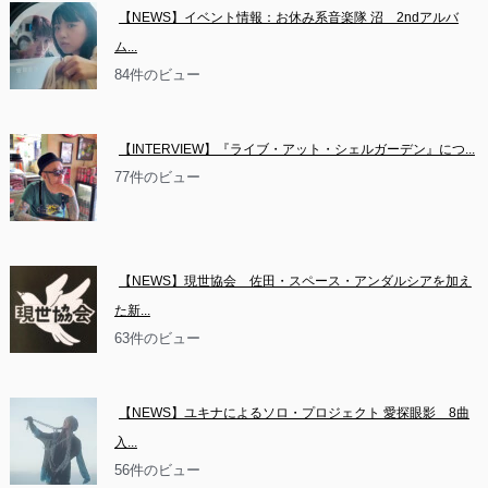
【NEWS】イベント情報：お休み系音楽隊 沼　2ndアルバ
ム...
84件のビュー
【INTERVIEW】『ライブ・アット・シェルガーデン』につ...
77件のビュー
【NEWS】現世協会　佐田・スペース・アンダルシアを加え
た新...
63件のビュー
【NEWS】ユキナによるソロ・プロジェクト 愛探眼影　8曲
入...
56件のビュー