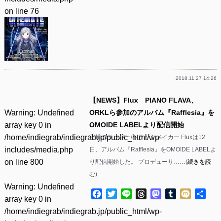
on line
76
2018.11.27 14:26
【NEWS】Flux PIANO FLAVA、
Warning
: Undefined
ORKLら参加のアルバム『Rafflesia』を
array key 0 in
OMOIDE LABELより配信開始
/home/indiegrab/indiegrab.jp/public_html/wp-
宮崎のラッパー/トラックメイカー Fluxは12
includes/media.php
日、アルバム『Rafflesia』をOMOIDE LABELよ
on line
800
り配信開始した。 プロデューサ……(
続きを読
む
)
Warning
: Undefined
Facebook
Twitter
Line
Threads
Mastodon
Tumblr
Mixi
共
array key 0 in
有
/home/indiegrab/indiegrab.jp/public_html/wp-