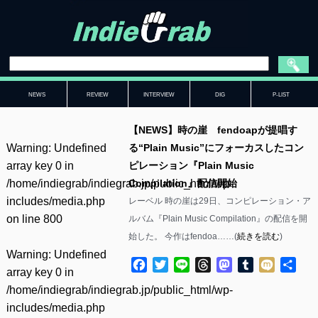
NEWS
REVIEW
INTERVIEW
DIG
P-LIST
【NEWS】時の崖 fendoapが提唱す
Warning
: Undefined
る“Plain Music”にフォーカスしたコン
array key 0 in
ピレーション『Plain Music
/home/indiegrab/indiegrab.jp/public_html/wp-
Compilation』配信開始
includes/media.php
レーベル 時の崖は29日、コンピレーション・ア
on line
800
ルバム『Plain Music Compilation』の配信を開
始した。 今作はfendoa……(
続きを読む
)
Warning
: Undefined
Facebook
Twitter
Line
Threads
Mastodon
Tumblr
Mixi
共
array key 0 in
有
/home/indiegrab/indiegrab.jp/public_html/wp-
includes/media.php