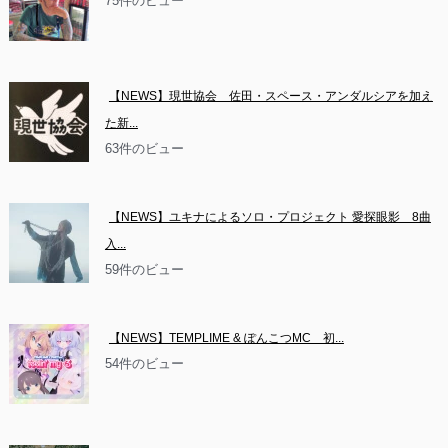
75件のビュー
【NEWS】現世協会　佐田・スペース・アンダルシアを加え
た新...
63件のビュー
【NEWS】ユキナによるソロ・プロジェクト 愛探眼影　8曲
入...
59件のビュー
【NEWS】TEMPLIME & ぽんこつMC　初...
54件のビュー