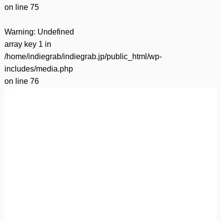
on line
75
Warning
: Undefined
array key 1 in
/home/indiegrab/indiegrab.jp/public_html/wp-
includes/media.php
on line
76