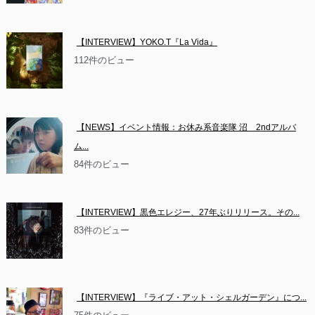
【INTERVIEW】YOKO.T『La Vida』
112件のビュー
【NEWS】イベント情報：お休み系音楽隊 沼　2ndアルバ
ム...
84件のビュー
【INTERVIEW】黒色エレジー、27年ぶりリリース。その...
83件のビュー
【INTERVIEW】『ライブ・アット・シェルガーデン』につ...