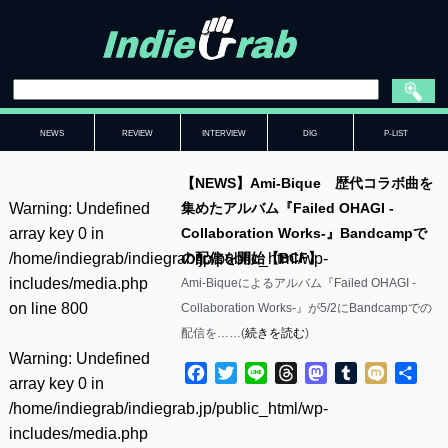
NEWS
REVIEW
INTERVIEW
DIG
P-LIST
【NEWS】Ami-Bique 歴代コラボ曲を
Warning
: Undefined
集めたアルバム『Failed OHAGI -
array key 0 in
Collaboration Works-』Bandcampで
/home/indiegrab/indiegrab.jp/public_html/wp-
の配信を開始【BCF】
includes/media.php
Ami-Biqueによるアルバム『Failed OHAGI -
on line
800
Collaboration Works-』が5/2にBandcampでの
配信を……(
続きを読む
)
Warning
: Undefined
Facebook
Twitter
Line
Threads
Mastodon
Tumblr
Mixi
共
array key 0 in
有
/home/indiegrab/indiegrab.jp/public_html/wp-
includes/media.php