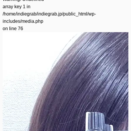
array key 1 in
/home/indiegrab/indiegrab.jp/public_html/wp-
includes/media.php
on line
76