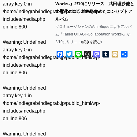
array key 0 in
Works-』2/10にリリース 武田理沙他と
/home/indiegrab/indiegrab.jp/public_html/wp-
の歴代のコラボ曲を集めたコンセプトア
includes/media.php
ルバム
on line
800
ソロミュージシャンのAmi-Biqueによるアルバ
ム『Failed OHAGI -Collaboration Works-』が
Warning
: Undefined
2/10にリリ……(
続きを読む
)
array key 0 in
Facebook
Twitter
Line
Threads
Mastodon
Tumblr
Mixi
共
/home/indiegrab/indiegrab.jp/public_html/wp-
有
includes/media.php
on line
806
Warning
: Undefined
array key 1 in
/home/indiegrab/indiegrab.jp/public_html/wp-
includes/media.php
on line
806
Warning
: Undefined