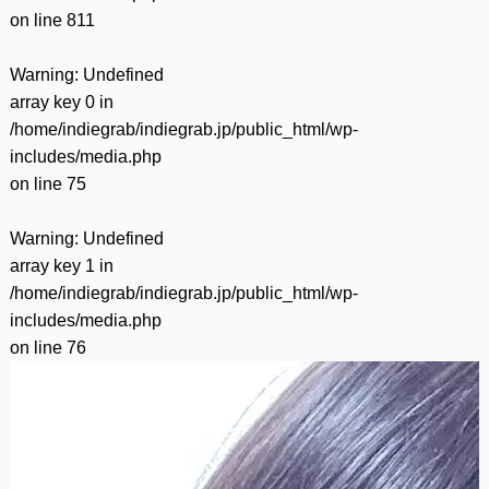
on line
811
Warning
: Undefined
array key 0 in
/home/indiegrab/indiegrab.jp/public_html/wp-
includes/media.php
on line
75
Warning
: Undefined
array key 1 in
/home/indiegrab/indiegrab.jp/public_html/wp-
includes/media.php
on line
76