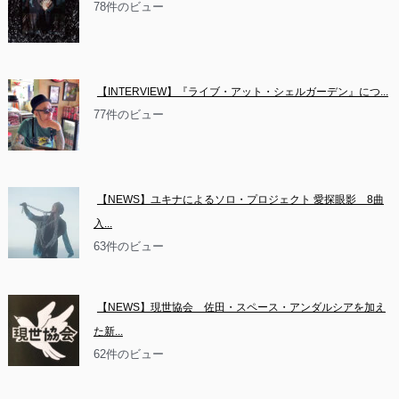
78件のビュー
【INTERVIEW】『ライブ・アット・シェルガーデン』につ...
77件のビュー
【NEWS】ユキナによるソロ・プロジェクト 愛探眼影　8曲
入...
63件のビュー
【NEWS】現世協会　佐田・スペース・アンダルシアを加え
た新...
62件のビュー