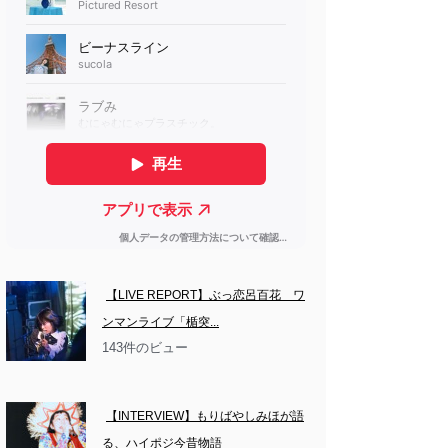
【LIVE REPORT】ぶっ恋呂百花　ワ
ンマンライブ「楯突...
143件のビュー
【INTERVIEW】もりばやしみほが語
る、ハイポジ今昔物語