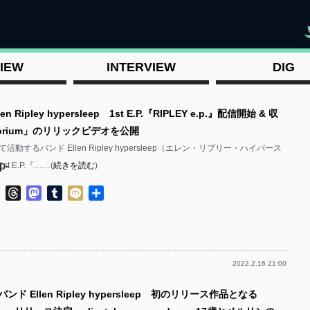
"
IEW
INTERVIEW
DIG
n Ripley hypersleep 1st E.P.『RIPLEY e.p.』配信開始 & 収
torium」のリリックビデオを公開
動するバンド Ellen Ripley hypersleep（エレン・リプリー・ハイパース
p-
 E.P.『……(
続きを読む
)
ok
ter
Line
Threads
Mastodon
Tumblr
Mixi
共
有
2022.2.16 21:00
p-
ンド Ellen Ripley hypersleep 初のリリース作品となる