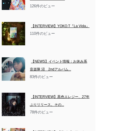
126件のビュー
【INTERVIEW】YOKO.T『La Vida』
110件のビュー
【NEWS】イベント情報：お休み系
音楽隊 沼　2ndアルバム...
83件のビュー
【INTERVIEW】黒色エレジー、27年
ぶりリリース。その...
78件のビュー