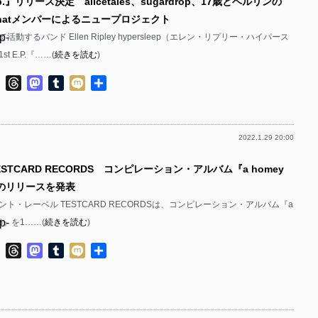
e.p.』リリース決定 alicetales、sugardrop、17歳とベルリンの
ap thatメンバーによるニュープロジェクト
p-
動するバンド Ellen Ripley hypersleep（エレン・リプリー・ハイパース
 E.P.『……(
続きを読む
)
p-
ok
ter
Line
Threads
Mastodon
Tumblr
Mixi
共
有
2022.1.29 20:00
p-
ESTCARD RECORDS コンピレーション・アルバム『a homey
p-
(n)』のリリースを発表
ト・レーベル TESTCARD RECORDSは、コンピレーション・アルバム『a
p-
in(n)』を1……(
続きを読む
)
p-
ok
ter
Line
Threads
Mastodon
Tumblr
Mixi
共
有
p-