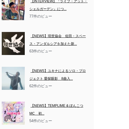
【INTERVIEW】『ライブ・アット・
シェルガーデン』につ...
77件のビュー
【NEWS】現世協会　佐田・スペー
ス・アンダルシアを加えた新...
63件のビュー
【NEWS】ユキナによるソロ・プロ
ジェクト 愛探眼影　8曲入...
62件のビュー
【NEWS】TEMPLIME & ぽんこつ
MC　初...
54件のビュー