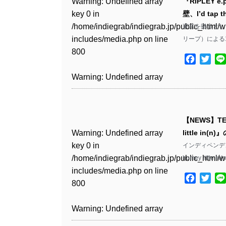
Warning
: Undefined array
『RIPLEY 
key 0 in
壁、I’d t
Warning
: Undefined array
/home/indiegrab/indiegrab.jp/public_html/w
東京を拠点として活
key 1 in
includes/media.php
on line
リープ）による1st
/home/indiegrab/indiegrab.jp/public_html/w
800
includes/media.php
on line
Facebo
Twit
806
Warning
: Undefined array
key 0 in
Warning
: Undefined array
/home/indiegrab/indiegrab.jp/public_html/w
key 0 in
includes/media.php
on line
【NEWS】T
/home/indiegrab/indiegrab.jp/public_html/w
806
Warning
: Undefined array
little in
includes/media.php
on line
key 0 in
インディペンデン
808
Warning
: Undefined array
/home/indiegrab/indiegrab.jp/public_html/w
homey little 
key 1 in
includes/media.php
on line
Warning
: Undefined array
/home/indiegrab/indiegrab.jp/public_html/w
Facebo
Twit
800
key 1 in
includes/media.php
on line
/home/indiegrab/indiegrab.jp/public_html/w
806
Warning
: Undefined array
includes/media.php
on line
key 0 in
808