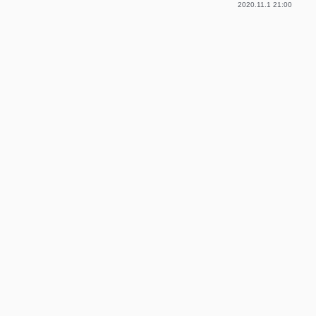
2020.11.1 21:00
p-
p-
p-
p-
p-
p-
p-
p-
p-