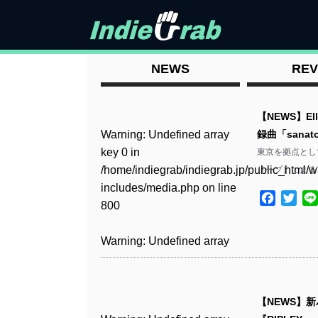
NEWS
REV
【NEWS】Elle
Warning
: Undefined array
録曲「sana
key 0 in
東京を拠点として活
/home/indiegrab/indiegrab.jp/public_html/w
リープ）による1st
includes/media.php
on line
Facebo
Twit
800
Warning
: Undefined array
key 0 in
/home/indiegrab/indiegrab.jp/public_html/w
includes/media.php
on line
【NEWS】新バ
806