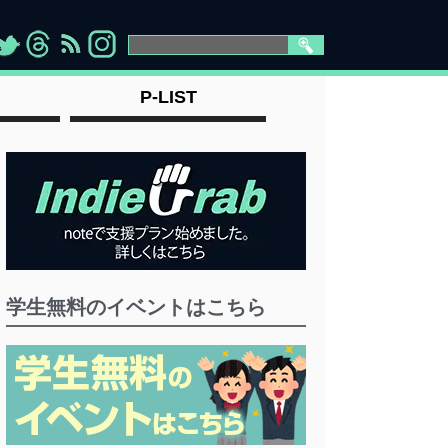
>
">
">
" >
P-LIST
学生無料のイベントはこちら