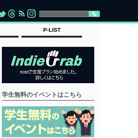
>
">
">
" >
P-LIST
学生無料のイベントはこちら