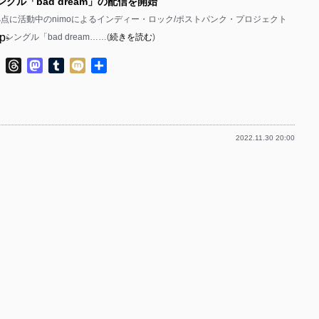
シングル「bad dream」の配信を開始
拠点に活動中のnimoによるインディー・ロック/ポストパンク・プロジェクト
p-
、シングル「bad dream……(
続きを読む
)
p-
ok
ter
Line
Threads
Mastodon
Tumblr
Mixi
共
有
2022.11.30 20:00
p-
p-
p-
p-