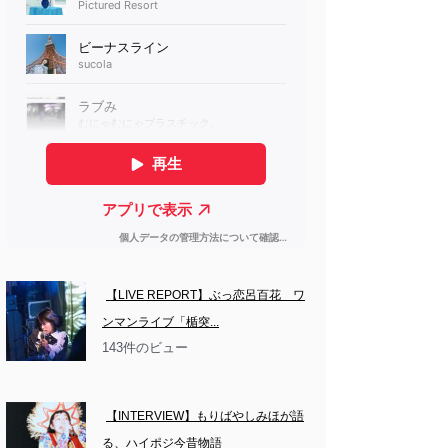
【LIVE REPORT】ぶっ恋呂百花　ワ
ンマンライブ「楯突...
143件のビュー
【INTERVIEW】もりばやしみほが語
る、ハイポジ今昔物語