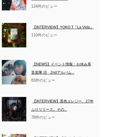
124件のビュー
【INTERVIEW】YOKO.T『La Vida』
110件のビュー
【NEWS】イベント情報：お休み系
音楽隊 沼　2ndアルバム...
83件のビュー
【INTERVIEW】黒色エレジー、27年
ぶりリリース。その...
78件のビュー