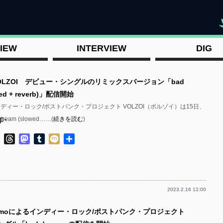
"
IEW
INTERVIEW
DIG
VOLZOI デビュー・シングルのリミックスバージョン「bad
wed + reverb)」配信開始
ンディー・ロック/ポストパンク・プロジェクト VOLZOI（ボルゾイ）は15日、
p-
eam (slowed……(
続きを読む
)
ok
ter
Line
Threads
Mastodon
Tumblr
Mixi
共
有
2023.2.16 12:00
p-
nimoによるインディー・ロック/ポストパンク・プロジェクト