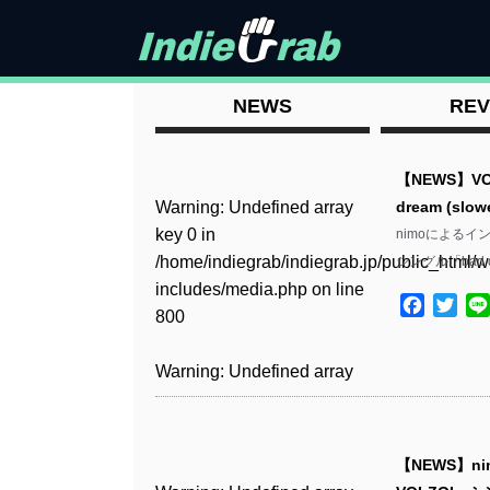
NEWS
REV
【NEWS】
Warning
: Undefined array
dream (slo
key 0 in
nimoによるイ
/home/indiegrab/indiegrab.jp/public_html/w
シングル「bad dr
includes/media.php
on line
Facebo
Twit
800
Warning
: Undefined array
key 0 in
/home/indiegrab/indiegrab.jp/public_html/w
includes/media.php
on line
【NEWS】
806