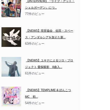
【INTERVIEW】『ライブ・アット・
シェルガーデン』につ...
77件のビュー
【NEWS】現世協会　佐田・スペー
ス・アンダルシアを加えた新...
63件のビュー
【NEWS】ユキナによるソロ・プロ
ジェクト 愛探眼影　8曲入...
61件のビュー
【NEWS】TEMPLIME & ぽんこつ
MC　初...
54件のビュー