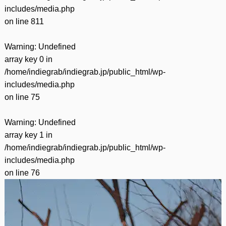
includes/media.php
on line
811
Warning
: Undefined
array key 0 in
/home/indiegrab/indiegrab.jp/public_html/wp-
includes/media.php
on line
75
Warning
: Undefined
array key 1 in
/home/indiegrab/indiegrab.jp/public_html/wp-
includes/media.php
on line
76