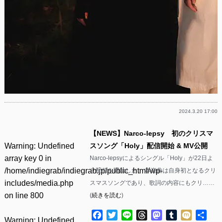
2024.3.20 17:00
【NEWS】Narco-lepsy 初のクリスマ
Warning
: Undefined
スソング「Holy」配信開始 & MV公開
array key 0 in
Narco-lepsyによるシングル「Holy」が22日よ
/home/indiegrab/indiegrab.jp/public_html/wp-
り配信を開始した。 本楽曲は自身初となるクリ
includes/media.php
スマスソングであり、歌詞の内容にもクリ……
on line
800
(
続きを読む
)
Facebook
Twitter
Line
Threads
Mastodon
Tumblr
Mixi
共
Warning
: Undefined