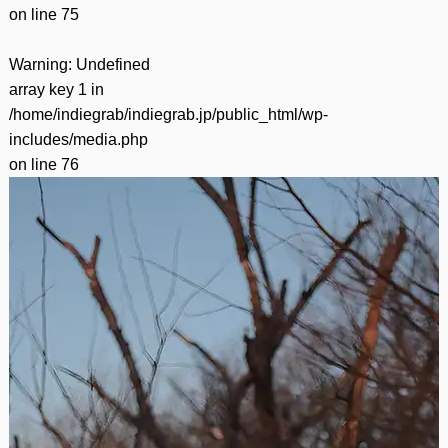
on line
75
Warning
: Undefined
array key 1 in
/home/indiegrab/indiegrab.jp/public_html/wp-
includes/media.php
on line
76