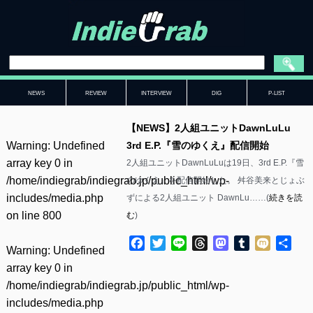
NEWS
REVIEW
INTERVIEW
DIG
P-LIST
【NEWS】2人組ユニットDawnLuLu
Warning
: Undefined
3rd E.P.『雪のゆくえ』配信開始
array key 0 in
2人組ユニットDawnLuLuは19日、3rd E.P.『雪
/home/indiegrab/indiegrab.jp/public_html/wp-
のゆくえ』を配信開始した。 舛谷美来とじょぶ
includes/media.php
ずによる2人組ユニット DawnLu……(
続きを読
on line
800
む
)
Facebook
Twitter
Line
Threads
Mastodon
Tumblr
Mixi
共
Warning
: Undefined
有
array key 0 in
/home/indiegrab/indiegrab.jp/public_html/wp-
includes/media.php