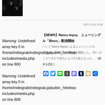
2021.12.25 12:00
【NEWS】Narco-lepsy ニューシング
Warning
: Undefined
ル「Bless」配信開始
array key 0 in
バンド Narco-lepsyによるニューシングル
/home/indiegrab/indiegrab.jp/public_html/wp-
「Bless」が24日より配信を開始した。 Dr.ハタ
includes/media.php
ノコウタロウ加入により5人組となった……(
続
on line
800
きを読む
)
Facebook
Twitter
Line
Threads
Mastodon
Tumblr
Mixi
共
Warning
: Undefined
有
array key 0 in
/home/indiegrab/indiegrab.jp/public_html/wp-
includes/media.php
on line
806