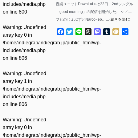
includes/media.php
音楽ユニットDawnLuLuは23日、2ndシングル
on line
800
「good morning」の配信を開始した。 シノエ
フヒのじょぶずとNarco-lep……(
続きを読む
)
Warning
: Undefined
Facebook
Twitter
Line
Threads
Mastodon
Tumblr
Mixi
共
array key 0 in
有
/home/indiegrab/indiegrab.jp/public_html/wp-
includes/media.php
on line
806
Warning
: Undefined
array key 1 in
/home/indiegrab/indiegrab.jp/public_html/wp-
includes/media.php
on line
806
Warning
: Undefined
array key 0 in
/home/indiegrab/indiegrab.jp/public_html/wp-