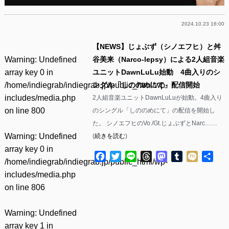
2024.10.23 16:00
【NEWS】じょぶず（シノエフヒ）と舛
Warning
: Undefined
谷美来（Narco-lepsy）による2人組音楽
array key 0 in
ユニットDawnLuLu始動 4曲入りのシ
/home/indiegrab/indiegrab.jp/public_html/wp-
ングル「しののめにて」配信開始
includes/media.php
2人組音楽ユニットDawnLuLuが始動。4曲入り
on line
800
のシングル「しののめにて」の配信を開始し
た。 シノエフヒのVo./Gt.じょぶずとNarc……
Warning
: Undefined
(
続きを読む
)
array key 0 in
Facebook
Twitter
Line
Threads
Mastodon
Tumblr
Mixi
共
/home/indiegrab/indiegrab.jp/public_html/wp-
有
includes/media.php
on line
806
Warning
: Undefined
array key 1 in