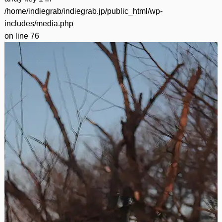
/home/indiegrab/indiegrab.jp/public_html/wp-
includes/media.php
on line
76