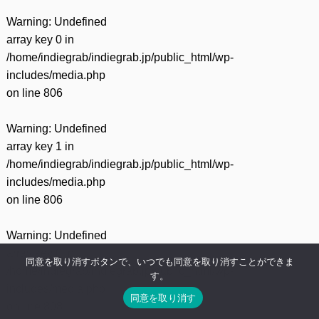
Warning
: Undefined
array key 0 in
/home/indiegrab/indiegrab.jp/public_html/wp-
includes/media.php
on line
806
Warning
: Undefined
array key 1 in
/home/indiegrab/indiegrab.jp/public_html/wp-
includes/media.php
on line
806
Warning
: Undefined
array key 0 in
同意を取り消すボタンで、いつでも同意を取り消すことができま
/home/indiegrab/indiegrab.jp/public_html/wp-
す。
includes/media.php
同意を取り消す
on line
808