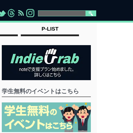
>
">
">
" >
P-LIST
学生無料のイベントはこちら