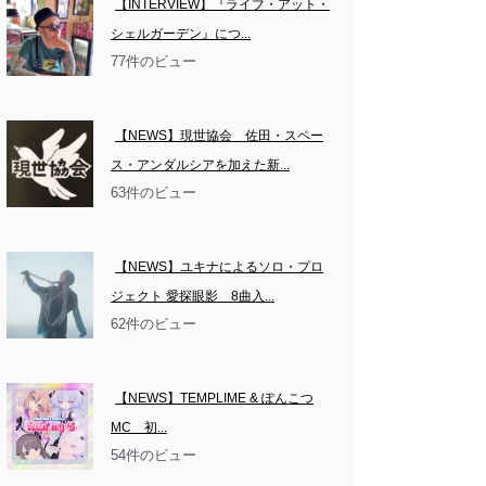
【INTERVIEW】『ライブ・アット・
シェルガーデン』につ...
77件のビュー
【NEWS】現世協会　佐田・スペー
ス・アンダルシアを加えた新...
63件のビュー
【NEWS】ユキナによるソロ・プロ
ジェクト 愛探眼影　8曲入...
62件のビュー
【NEWS】TEMPLIME & ぽんこつ
MC　初...
54件のビュー