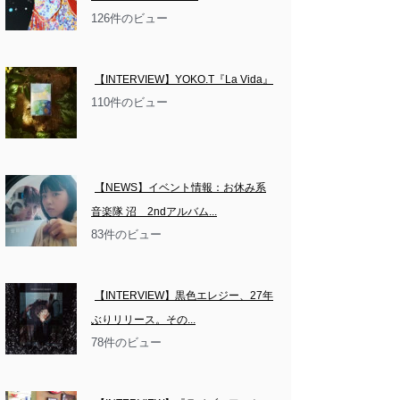
126件のビュー
【INTERVIEW】YOKO.T『La Vida』
110件のビュー
【NEWS】イベント情報：お休み系
音楽隊 沼　2ndアルバム...
83件のビュー
【INTERVIEW】黒色エレジー、27年
ぶりリリース。その...
78件のビュー