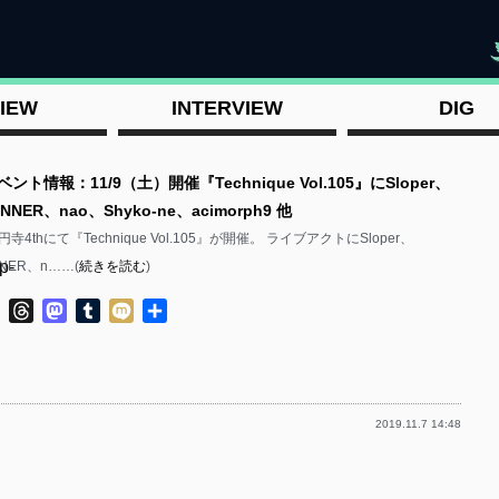
"
IEW
INTERVIEW
DIG
ント情報：11/9（土）開催『Technique Vol.105』にSloper、
UNNER、nao、Shyko-ne、acimorph9 他
寺4thにて『Technique Vol.105』が開催。 ライブアクトにSloper、
p-
NNER、n……(
続きを読む
)
ok
ter
Line
Threads
Mastodon
Tumblr
Mixi
共
有
2019.11.7 14:48
p-