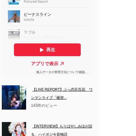
【LIVE REPORT】ぶっ恋呂百花　ワ
ンマンライブ「楯突...
143件のビュー
【INTERVIEW】もりばやしみほが語
る、ハイポジ今昔物語