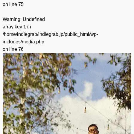
on line
75
Warning
: Undefined
array key 1 in
/home/indiegrab/indiegrab.jp/public_html/wp-
includes/media.php
on line
76