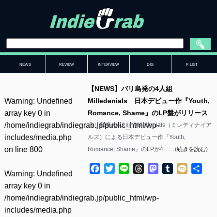
NEWS
REVIEW
INTERVIEW
DIG
P-LIST
【NEWS】バリ島発の4人組
Warning
: Undefined
Milledenials 日本デビュー作『Youth,
array key 0 in
Romance, Shame』のLP盤がリリース
/home/indiegrab/indiegrab.jp/public_html/wp-
バリ島発の4人組 Milledenials（ミレディナイア
includes/media.php
ルズ）による日本デビュー作『Youth,
on line
800
Romance, Shame』のLPが4……(
続きを読む
)
Facebook
Twitter
Line
Threads
Mastodon
Tumblr
Mixi
共
Warning
: Undefined
有
array key 0 in
/home/indiegrab/indiegrab.jp/public_html/wp-
includes/media.php