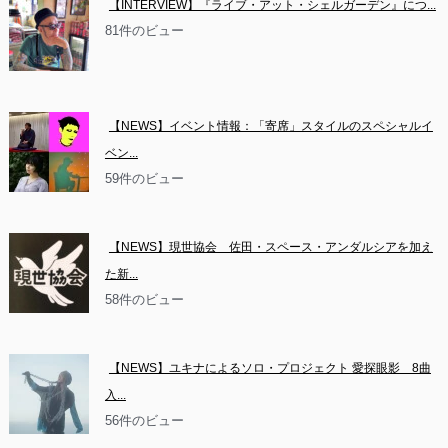
【INTERVIEW】『ライブ・アット・シェルガーデン』につ...
81件のビュー
【NEWS】イベント情報：「寄席」スタイルのスペシャルイ
ベン...
59件のビュー
【NEWS】現世協会　佐田・スペース・アンダルシアを加え
た新...
58件のビュー
【NEWS】ユキナによるソロ・プロジェクト 愛探眼影　8曲
入...
56件のビュー