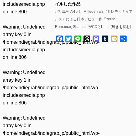
includes/media.php
イルした作品
on line
800
バリ島発の4人組 Milledenials（ミレディナイア
ルズ）による日本デビュー作『Youth,
Warning
: Undefined
Romance, Shame』がCDとL……(
続きを読む
)
array key 0 in
Facebook
Twitter
Line
Threads
Mastodon
Tumblr
Mixi
共
/home/indiegrab/indiegrab.jp/public_html/wp-
有
includes/media.php
on line
806
Warning
: Undefined
array key 1 in
/home/indiegrab/indiegrab.jp/public_html/wp-
includes/media.php
on line
806
Warning
: Undefined
array key 0 in
/home/indiegrab/indiegrab.jp/public_html/wp-