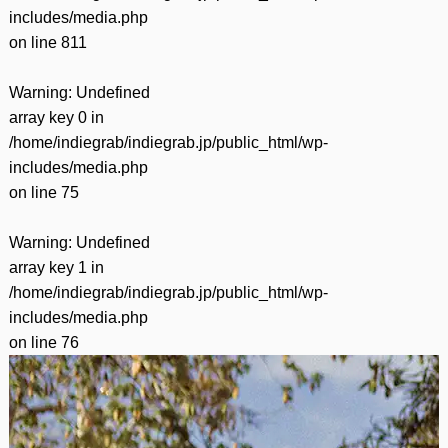
includes/media.php
on line
811
Warning
: Undefined
array key 0 in
/home/indiegrab/indiegrab.jp/public_html/wp-
includes/media.php
on line
75
Warning
: Undefined
array key 1 in
/home/indiegrab/indiegrab.jp/public_html/wp-
includes/media.php
on line
76