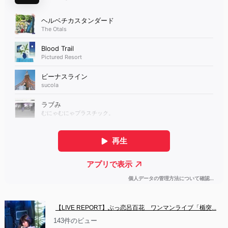
【LIVE REPORT】ぶっ恋呂百花　ワンマンライブ「楯突...
143件のビュー