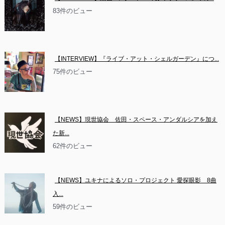
83件のビュー
【INTERVIEW】『ライブ・アット・シェルガーデン』につ...
75件のビュー
【NEWS】現世協会　佐田・スペース・アンダルシアを加え
た新...
62件のビュー
【NEWS】ユキナによるソロ・プロジェクト 愛探眼影　8曲
入...
59件のビュー