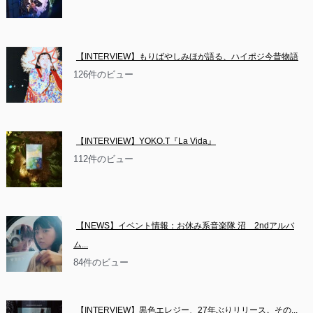
【INTERVIEW】もりばやしみほが語る、ハイポジ今昔物語
126件のビュー
【INTERVIEW】YOKO.T『La Vida』
112件のビュー
【NEWS】イベント情報：お休み系音楽隊 沼　2ndアルバ
ム...
84件のビュー
【INTERVIEW】黒色エレジー、27年ぶりリリース。その...