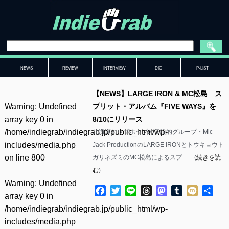
NEWS
REVIEW
INTERVIEW
DIG
P-LIST
【NEWS】LARGE IRON & MC松島 ス
Warning
: Undefined
プリット・アルバム『FIVE WAYS』を
array key 0 in
8/10にリリース
/home/indiegrab/indiegrab.jp/public_html/wp-
北海道ヒップホップの伝説的グループ・Mic
includes/media.php
Jack ProductionのLARGE IRONとトウキョウト
on line
800
ガリネズミのMC松島によるスプ……(
続きを読
む
)
Warning
: Undefined
Facebook
Twitter
Line
Threads
Mastodon
Tumblr
Mixi
共
array key 0 in
有
/home/indiegrab/indiegrab.jp/public_html/wp-
includes/media.php