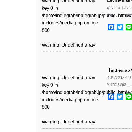
Warning
: Undefined array
Gave Me S
key 0 in
ギタリスト/シンガ
Warning
: Undefined array
/home/indiegrab/indiegrab.jp/public_html/w
開始した。 本作
key 1 in
includes/media.php
on line
/home/indiegrab/indiegrab.jp/public_html/w
Facebo
Twit
800
includes/media.php
on line
806
Warning
: Undefined array
key 0 in
Warning
: Undefined array
/home/indiegrab/indiegrab.jp/public_html/w
key 0 in
includes/media.php
on line
【indiegrab
/home/indiegrab/indiegrab.jp/public_html/w
806
Warning
: Undefined array
今週のプレイリスト
includes/media.php
on line
key 0 in
MHRJ &#82…
808
Warning
: Undefined array
/home/indiegrab/indiegrab.jp/public_html/w
key 1 in
Facebo
Twit
includes/media.php
on line
Warning
: Undefined array
/home/indiegrab/indiegrab.jp/public_html/w
800
key 1 in
includes/media.php
on line
/home/indiegrab/indiegrab.jp/public_html/w
806
Warning
: Undefined array
includes/media.php
on line
key 0 in
808