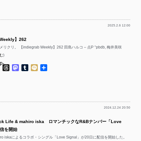
p-
p-
2025.2.6 12:00
p-
p-
 Weekly】262
リ。 【indiegrab Weekly】262 田島ハルコ – 点P °pbdb, 梅井美咲
p-
む
)
p-
p-
ok
ter
Line
Threads
Mastodon
Tumblr
Mixi
共
有
p-
p-
2024.12.24 20:50
p-
p-
ck Life & mahiro iska ロマンチックなR&Bナンバー「Love
p-
の配信を開始
mahiro iskaによるコラボ・シングル「Love Signal」が20日に配信を開始した。