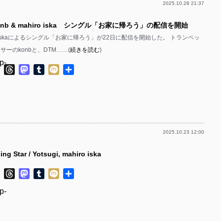
2025.10.28 21:37
p-
onb & mahiro iska シングル「お家に帰ろう」の配信を開始
p-
iro iskaによるシングル「お家に帰ろう」が22日に配信を開始した。 トランペッ
p-
サーのkonbと、DTM……(
続きを読む
)
p-
ok
ter
Line
Threads
Mastodon
Tumblr
Mixi
共
有
p-
p-
p-
2025.10.23 12:00
p-
g Star / Yotsugi, mahiro iska
p-
ok
ter
Line
Threads
Mastodon
Tumblr
Mixi
共
p-
有
p-
p-