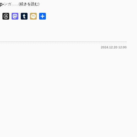
p-
/シンガ……(
続きを読む
)
p-
p-
ok
ter
Line
Threads
Mastodon
Tumblr
Mixi
共
p-
有
p-
2024.12.20 12:00
p-
p-
p-
p-
p-
p-
p-
p-
p-