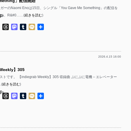
omething」配信開始
ーのNaomi Enoは15日、シングル「You Gave Me Something」の配信を
p-
は、R&#0……(
続きを読む
)
p-
ok
ter
Line
Threads
Mastodon
Tumblr
Mixi
共
有
2026.4.15 16:00
p-
 Weekly】305
p-
です。 【indiegrab Weekly】305 収録曲 ぷにぷに電機 – エレベーター
…(
続きを読む
)
p-
ok
ter
Line
Threads
Mastodon
Tumblr
Mixi
共
有
p-
p-