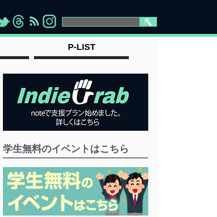
>
">
">
" >
P-LIST
学生無料のイベントはこちら