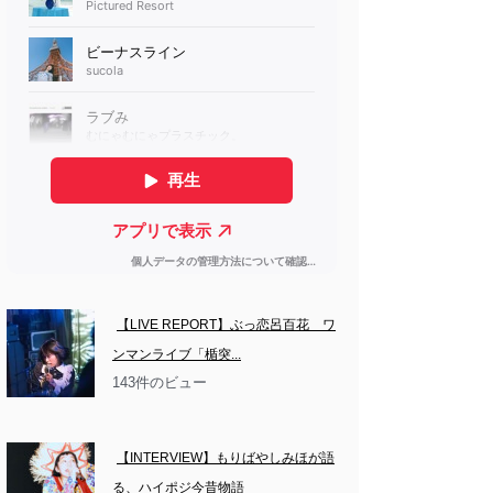
【LIVE REPORT】ぶっ恋呂百花　ワ
ンマンライブ「楯突...
143件のビュー
【INTERVIEW】もりばやしみほが語
る、ハイポジ今昔物語