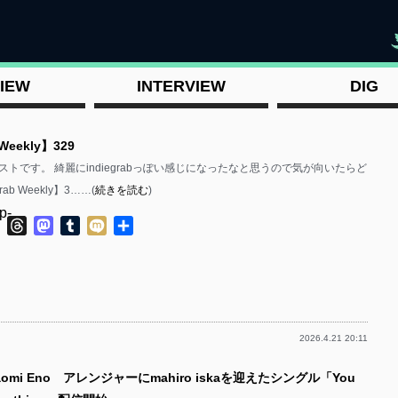
"
IEW
INTERVIEW
DIG
 Weekly】329
トです。 綺麗にindiegrabっぽい感じになったなと思うので気が向いたらど
rab Weekly】3……(
続きを読む
)
p-
ok
ter
Line
Threads
Mastodon
Tumblr
Mixi
共
有
2026.4.21 20:11
p-
omi Eno アレンジャーにmahiro iskaを迎えたシングル「You