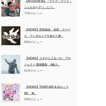
【INTERVIEW】『ライブ・アット・
シェルガーデン』につ...
77件のビュー
【NEWS】現世協会　佐田・スペー
ス・アンダルシアを加えた新...
69件のビュー
【NEWS】ユキナによるソロ・プロ
ジェクト 愛探眼影　8曲入...
61件のビュー
【NEWS】TEMPLIME & ぽんこつ
MC　初...
54件のビュー