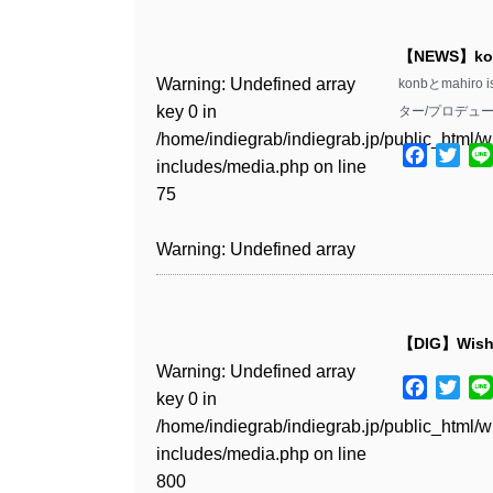
Warning
: Undefined array
/home/indiegrab/indiegrab.jp/public_html/w
key 0 in
includes/media.php
on line
Warning
: Undefined array
【NEWS】k
/home/indiegrab/indiegrab.jp/public_html/w
806
key 0 in
Warning
: Undefined array
konbとmah
includes/media.php
on line
/home/indiegrab/indiegrab.jp/public_html/w
key 0 in
ター/プロデュー
808
Warning
: Undefined array
includes/media.php
on line
/home/indiegrab/indiegrab.jp/public_html/w
key 1 in
Facebo
Twit
811
includes/media.php
on line
Warning
: Undefined array
/home/indiegrab/indiegrab.jp/public_html/w
75
key 1 in
includes/media.php
on line
Warning
: Undefined array
/home/indiegrab/indiegrab.jp/public_html/w
806
key 1 in
Warning
: Undefined array
includes/media.php
on line
/home/indiegrab/indiegrab.jp/public_html/w
key 1 in
808
Warning
: Undefined array
includes/media.php
on line
/home/indiegrab/indiegrab.jp/public_html/w
key 0 in
811
includes/media.php
on line
Warning
: Undefined array
【DIG】Wishin
/home/indiegrab/indiegrab.jp/public_html/w
76
key 0 in
Warning
: Undefined array
includes/media.php
on line
Warning
: Undefined array
Facebo
Twit
/home/indiegrab/indiegrab.jp/public_html/w
key 0 in
808
key 0 in
includes/media.php
on line
/home/indiegrab/indiegrab.jp/public_html/w
/home/indiegrab/indiegrab.jp/public_html/w
811
includes/media.php
on line
Warning
: Undefined array
includes/media.php
on line
800
key 1 in
75