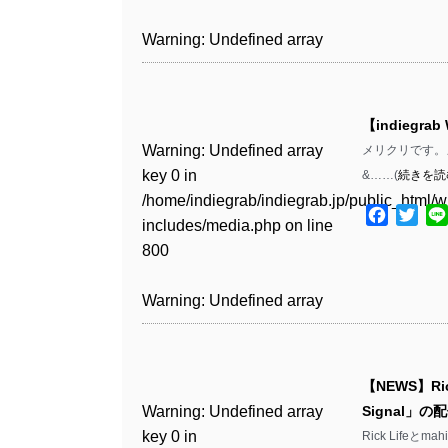
Warning
: Undefined array
/home/indiegrab/indiegrab.jp/public_html/w
key 1 in
Warning
: Undefined array
includes/media.php
on line
Warning
: Undefined array
/home/indiegrab/indiegrab.jp/public_html/w
key 0 in
808
key 1 in
includes/media.php
on line
/home/indiegrab/indiegrab.jp/public_html/w
/home/indiegrab/indiegrab.jp/public_html/w
811
includes/media.php
on line
Warning
: Undefined array
includes/media.php
on line
【indiegrab
806
key 0 in
76
Warning
: Undefined array
メリクリです。メリク
Warning
: Undefined array
/home/indiegrab/indiegrab.jp/public_html/w
key 0 in
&……(
続きを読
key 0 in
Warning
: Undefined array
includes/media.php
on line
/home/indiegrab/indiegrab.jp/public_html/w
/home/indiegrab/indiegrab.jp/public_html/w
key 1 in
Facebo
Twit
811
includes/media.php
on line
includes/media.php
on line
/home/indiegrab/indiegrab.jp/public_html/w
800
800
includes/media.php
on line
Warning
: Undefined array
806
key 1 in
Warning
: Undefined array
Warning
: Undefined array
/home/indiegrab/indiegrab.jp/public_html/w
key 0 in
key 0 in
Warning
: Undefined array
includes/media.php
on line
/home/indiegrab/indiegrab.jp/public_html/w
/home/indiegrab/indiegrab.jp/public_html/w
key 0 in
811
includes/media.php
on line
includes/media.php
on line
【NEWS】Ri
/home/indiegrab/indiegrab.jp/public_html/w
806
806
Warning
: Undefined array
Signal」
includes/media.php
on line
Warning
: Undefined array
key 0 in
Rick Lifeと
808
key 0 in