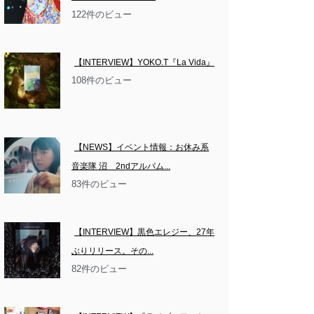
122件のビュー
【INTERVIEW】YOKO.T『La Vida』
108件のビュー
【NEWS】イベント情報：お休み系
音楽隊 沼　2ndアルバム...
83件のビュー
【INTERVIEW】黒色エレジー、27年
ぶりリリース。その...
82件のビュー