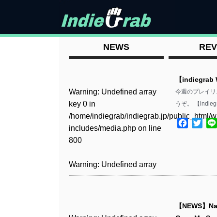
NEWS
REV
【indiegrab
Warning
: Undefined array
今週のプレイリス
key 0 in
うぞ。 【indieg
/home/indiegrab/indiegrab.jp/public_html/w
Facebo
Twit
includes/media.php
on line
800
Warning
: Undefined array
key 0 in
/home/indiegrab/indiegrab.jp/public_html/w
includes/media.php
on line
【NEWS】Na
806