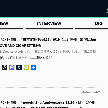
"
IEW
INTERVIEW
DIG
ベント情報：『東京定期便vol.36』9/19（土）開催 出演にJan
LOVE AND CIGARETTES他
北沢mona recordsにて、『東京定期便vol.36』が開催される。 『東京定期
p-
記念して行われる本イベ……(
続きを読む
)
ok
ter
Line
Threads
Mastodon
Tumblr
Mixi
共
有
2020.9.7 12:00
p-
ント情報：『neoch! 2nd Anniversary』11/24（日）に開催