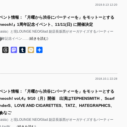
p-
2019.9.13 12:20
p-
イベント情報：「月曜から渋谷にパーティーを」をモットーとする
eoch!』1周年記念イベント、11/11(日) に開催決定
p-
ubasia）と現LOUNGE NEO/Glad 副店長坂西がオーガナイズするパーティー
p-
の1周年記念イベン……(
続きを読む
)
p-
ok
ter
Line
Threads
Mastodon
Tumblr
Mixi
共
有
p-
p-
2018.10.1 22:28
p-
p-
イベント情報：「月曜から渋谷にパーティーを」をモットーとする
och! vol,4』9/10（月）開催 出演はTEPHENSMITH 、Scarf
p-
penderS、LOVE AND CIGARETTES、TATZ、HATEGRAPHICS、
p-
p-
、あなご
ubasia）と現LOUNGE NEO/Glad 副店長坂西がオーガナイズするパーティー
p-
l.4が9/……(
続きを読む
)