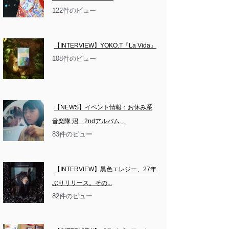
122件のビュー
【INTERVIEW】YOKO.T『La Vida』
108件のビュー
【NEWS】イベント情報：お休み系
音楽隊 沼　2ndアルバム...
83件のビュー
【INTERVIEW】黒色エレジー、27年
ぶりリリース。その...
82件のビュー