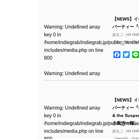
Warning
: Undefined array
/home/indiegrab/indiegrab.jp/public_html/w
key 0 in
includes/media.php
on line
Warning
: Undefined array
/home/indiegrab/indiegrab.jp/public_html/w
【NEWS】
806
key 0 in
includes/media.php
on line
Warning
: Undefined array
パーティー『n
/home/indiegrab/indiegrab.jp/public_html/w
808
key 0 in
あなご（ex cl
Warning
: Undefined array
includes/media.php
on line
/home/indiegrab/indiegrab.jp/public_html/w
『neoch!』
key 1 in
811
Warning
: Undefined array
includes/media.php
on line
/home/indiegrab/indiegrab.jp/public_html/w
Facebo
Twit
key 1 in
800
includes/media.php
on line
Warning
: Undefined array
/home/indiegrab/indiegrab.jp/public_html/w
806
key 1 in
includes/media.php
on line
Warning
: Undefined array
/home/indiegrab/indiegrab.jp/public_html/w
808
key 0 in
Warning
: Undefined array
includes/media.php
on line
/home/indiegrab/indiegrab.jp/public_html/w
key 0 in
811
Warning
: Undefined array
includes/media.php
on line
/home/indiegrab/indiegrab.jp/public_html/w
【NEWS】
key 0 in
806
includes/media.php
on line
Warning
: Undefined array
Warning
: Undefined array
パーティー『ne
/home/indiegrab/indiegrab.jp/public_html/w
808
key 0 in
key 0 in
& the Sus
includes/media.php
on line
Warning
: Undefined array
/home/indiegrab/indiegrab.jp/public_html/w
/home/indiegrab/indiegrab.jp/public_html/w
小高浩一郎
811
key 1 in
Warning
: Undefined array
includes/media.php
on line
includes/media.php
on line
あなご（ex cl
/home/indiegrab/indiegrab.jp/public_html/w
key 1 in
800
800
『neoch!』のvo