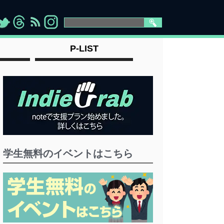
>
">
">
" >
P-LIST
学生無料のイベントはこちら