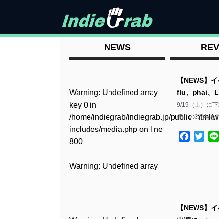
NEWS
REV
【NEWS】イ
Warning
: Undefined array
flu、phai、
key 0 in
9/19（土）に下
/home/indiegrab/indiegrab.jp/public_html/w
便』の3周年を
includes/media.php
on line
Facebo
Twit
800
Warning
: Undefined array
key 0 in
/home/indiegrab/indiegrab.jp/public_html/w
includes/media.php
on line
【NEWS】イベ
806