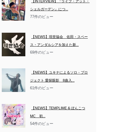
【INTERVIEW】『ライブ・アット・
シェルガーデン』につ...
77件のビュー
【NEWS】現世協会　佐田・スペー
ス・アンダルシアを加えた新...
69件のビュー
【NEWS】ユキナによるソロ・プロ
ジェクト 愛探眼影　8曲入...
61件のビュー
【NEWS】TEMPLIME & ぽんこつ
MC　初...
54件のビュー