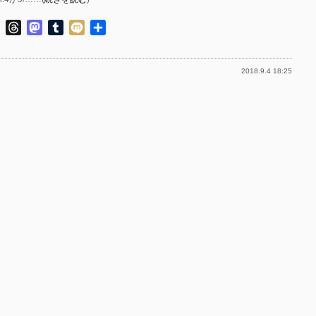
p-
ok
ter
Line
Threads
Mastodon
Tumblr
Mixi
共
p-
有
p-
p-
2018.9.4 18:25
p-
p-
p-
p-
p-
p-
p-
p-
p-
p-
p-