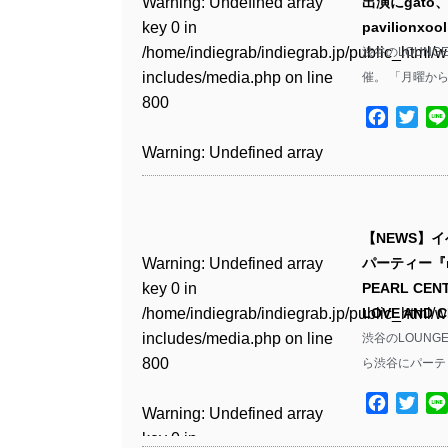
Warning
: Undefined array
出演にgato、i
key 0 in
pavilionxo
Warning
: Undefined array
/home/indiegrab/indiegrab.jp/public_html/w
渋谷のLOUNGE 
key 1 in
includes/media.php
on line
催。 「月曜か
/home/indiegrab/indiegrab.jp/public_html/w
800
includes/media.php
on line
Facebo
Twit
806
Warning
: Undefined array
key 0 in
Warning
: Undefined array
/home/indiegrab/indiegrab.jp/public_html/w
key 0 in
includes/media.php
on line
【NEWS】
/home/indiegrab/indiegrab.jp/public_html/w
806
Warning
: Undefined array
パーティー『n
includes/media.php
on line
key 0 in
PEARL CE
808
Warning
: Undefined array
/home/indiegrab/indiegrab.jp/public_html/w
LOVE AND 
key 1 in
includes/media.php
on line
渋谷のLOUNG
Warning
: Undefined array
/home/indiegrab/indiegrab.jp/public_html/w
800
ら渋谷にパーテ
key 1 in
includes/media.php
on line
/home/indiegrab/indiegrab.jp/public_html/w
806
Facebo
Twit
Warning
: Undefined array
includes/media.php
on line
key 0 in
808