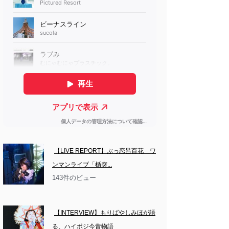
【LIVE REPORT】ぶっ恋呂百花　ワ
ンマンライブ「楯突...
143件のビュー
【INTERVIEW】もりばやしみほが語
る、ハイポジ今昔物語