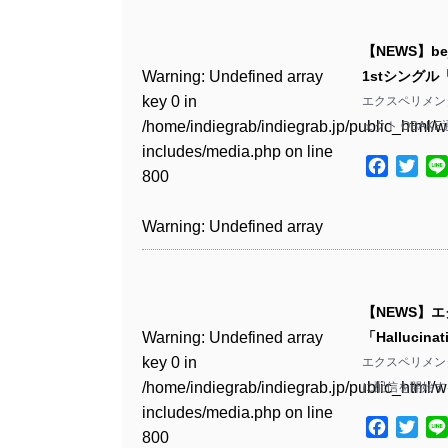
Warning
: Undefined array
/home/indiegrab/indiegrab.jp/public_html/w
key 0 in
includes/media.php
on line
Warning
: Undefined array
【NEWS】b
/home/indiegrab/indiegrab.jp/public_html/w
806
key 0 in
Warning
: Undefined array
1stシング
includes/media.php
on line
/home/indiegrab/indiegrab.jp/public_html/w
key 0 in
エクスペリメンタル
808
Warning
: Undefined array
includes/media.php
on line
/home/indiegrab/indiegrab.jp/public_html/w
ェクト OBAK
key 1 in
811
includes/media.php
on line
Warning
: Undefined array
/home/indiegrab/indiegrab.jp/public_html/w
Facebo
Twit
800
key 1 in
includes/media.php
on line
Warning
: Undefined array
/home/indiegrab/indiegrab.jp/public_html/w
806
key 1 in
Warning
: Undefined array
includes/media.php
on line
/home/indiegrab/indiegrab.jp/public_html/w
key 0 in
808
Warning
: Undefined array
includes/media.php
on line
/home/indiegrab/indiegrab.jp/public_html/w
key 0 in
811
includes/media.php
on line
Warning
: Undefined array
【NEWS】エ
/home/indiegrab/indiegrab.jp/public_html/w
806
key 0 in
Warning
: Undefined array
「Hallucin
includes/media.php
on line
Warning
: Undefined array
/home/indiegrab/indiegrab.jp/public_html/w
key 0 in
エクスペリメンタル
808
key 0 in
Warning
: Undefined array
includes/media.php
on line
/home/indiegrab/indiegrab.jp/public_html/w
に配信を開始す
/home/indiegrab/indiegrab.jp/public_html/w
key 1 in
811
includes/media.php
on line
Warning
: Undefined array
includes/media.php
on line
/home/indiegrab/indiegrab.jp/public_html/w
Facebo
Twit
800
key 1 in
800