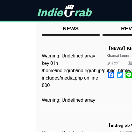
NEWS
REV
【NEWS】Kha
Warning
: Undefined array
Khamai Leon
key 0 in
ぶりのE.……(
/home/indiegrab/indiegrab.jp/public_html/w
Facebo
Twit
includes/media.php
on line
800
Warning
: Undefined array
key 0 in
/home/indiegrab/indiegrab.jp/public_html/w
includes/media.php
on line
【indiegrab
806