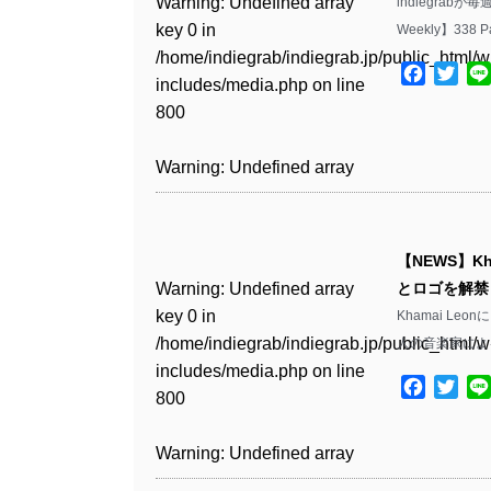
Warning
: Undefined array
indiegrab
key 0 in
Weekly】338 P
Warning
: Undefined array
/home/indiegrab/indiegrab.jp/public_html/w
key 1 in
Facebo
Twit
includes/media.php
on line
/home/indiegrab/indiegrab.jp/public_html/w
800
includes/media.php
on line
806
Warning
: Undefined array
key 0 in
Warning
: Undefined array
/home/indiegrab/indiegrab.jp/public_html/w
key 0 in
includes/media.php
on line
【NEWS】K
/home/indiegrab/indiegrab.jp/public_html/w
806
Warning
: Undefined array
とロゴを解禁
includes/media.php
on line
key 0 in
Khamai L
808
Warning
: Undefined array
/home/indiegrab/indiegrab.jp/public_html/w
人の音楽家による集
key 1 in
includes/media.php
on line
Warning
: Undefined array
/home/indiegrab/indiegrab.jp/public_html/w
Facebo
Twit
800
key 1 in
includes/media.php
on line
/home/indiegrab/indiegrab.jp/public_html/w
806
Warning
: Undefined array
includes/media.php
on line
key 0 in
808