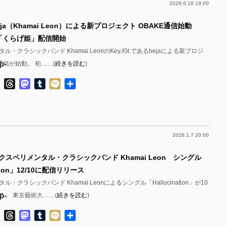
2026.6.18 19:00
p-
eja（Khamai Leon）による新プロジェクト OBAKE通信始動
p-
ル「くらげ姫」配信開始
p-
・クラシックバンド Khamai LeonのKey./Gt.であるbejaによる新プロジ
p-
E通信が始動。 初……(
続きを読む
)
p-
ok
ter
Line
Threads
Mastodon
Tumblr
Mixi
共
有
p-
p-
2026.1.7 20:00
p-
クスペリメンタル・クラシックバンド Khamai Leon シングル
p-
ation」12/10に配信リリース
p-
・クラシックバンド Khamai Leonによるシングル「Hallucination」が10
p-
る。 東京藝術大……(
続きを読む
)
p-
p-
ok
ter
Line
Threads
Mastodon
Tumblr
Mixi
共