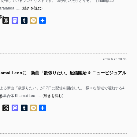
が毎週制作しているプレイリストです。 気が向いたらどうぞ。 【indiegrab
aralanda……(
続きを読む
)
p-
ok
ter
Line
Threads
Mastodon
Tumblr
Mixi
共
有
p-
2026.6.23 20:38
p-
hamai Leonに 新曲「欲張りたい」配信開始 & ニュービジュアル
p-
eonによる新曲「欲張りたい」が17日に配信を開始した。 様々な領域で活動する4
p-
合体 Khamai Leo……(
続きを読む
)
p-
ok
ter
Line
Threads
Mastodon
Tumblr
Mixi
共
有
p-