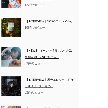
122件のビュー
【INTERVIEW】YOKO.T『La Vida』
108件のビュー
【NEWS】イベント情報：お休み系
音楽隊 沼　2ndアルバム...
83件のビュー
【INTERVIEW】黒色エレジー、27年
ぶりリリース。その...
82件のビュー