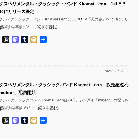
スペリメンタル・クラシック・バンド Khamai Leon 1st E.P.
p-
30にリリース決定
p-
・クラシック・バンド Khamai Leonは、1st E.P.『風の谷』を4/30にリリ
p-
京藝術大学卒業のV……(
続きを読む
)
p-
p-
p-
ok
ter
Line
Threads
Mastodon
Tumblr
Mixi
共
p-
有
p-
p-
2025.3.27 19:00
p-
p-
p-
クスペリメンタル・クラシックバンド Khamai Leon 疾走感溢れ
p-
p-
eteor」配信開始
p-
ル・クラシックバンド Khamai Leonは29日、シングル「meteor」の配信を
p-
術大学卒業 Vo./……(
続きを読む
)
p-
p-
ok
ter
Line
Threads
Mastodon
Tumblr
Mixi
共
有
p-
p-