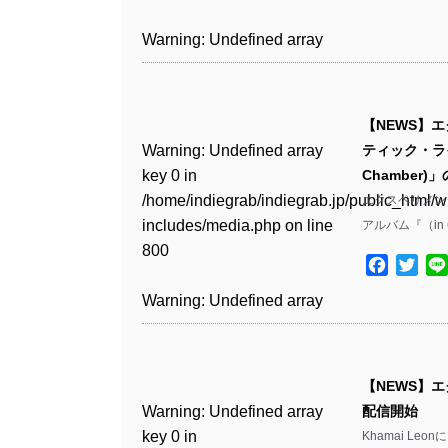
includes/media.php
on line
Warning
: Undefined array
/home/indiegrab/indiegrab.jp/public_html/w
806
key 1 in
Warning
: Undefined array
includes/media.php
on line
Warning
: Undefined array
/home/indiegrab/indiegrab.jp/public_html/w
key 0 in
808
key 0 in
Warning
: Undefined array
includes/media.php
on line
/home/indiegrab/indiegrab.jp/public_html/w
/home/indiegrab/indiegrab.jp/public_html/w
key 0 in
811
includes/media.php
on line
Warning
: Undefined array
includes/media.php
on line
【NEWS】エ
/home/indiegrab/indiegrab.jp/public_html/w
806
key 0 in
806
Warning
: Undefined array
ティック・ライブ
includes/media.php
on line
Warning
: Undefined array
/home/indiegrab/indiegrab.jp/public_html/w
key 0 in
Chamber
808
key 0 in
Warning
: Undefined array
includes/media.php
on line
Warning
: Undefined array
/home/indiegrab/indiegrab.jp/public_html/w
エクスペリメンタ
/home/indiegrab/indiegrab.jp/public_html/w
key 1 in
811
key 1 in
includes/media.php
on line
アルバム『（in 
Warning
: Undefined array
includes/media.php
on line
/home/indiegrab/indiegrab.jp/public_html/w
/home/indiegrab/indiegrab.jp/public_html/w
800
key 1 in
75
includes/media.php
on line
Facebo
Twit
Warning
: Undefined array
includes/media.php
on line
/home/indiegrab/indiegrab.jp/public_html/w
806
key 1 in
806
Warning
: Undefined array
includes/media.php
on line
Warning
: Undefined array
/home/indiegrab/indiegrab.jp/public_html/w
key 0 in
808
key 1 in
Warning
: Undefined array
includes/media.php
on line
Warning
: Undefined array
/home/indiegrab/indiegrab.jp/public_html/w
/home/indiegrab/indiegrab.jp/public_html/w
key 0 in
811
key 0 in
includes/media.php
on line
Warning
: Undefined array
includes/media.php
on line
【NEWS】エ
/home/indiegrab/indiegrab.jp/public_html/w
/home/indiegrab/indiegrab.jp/public_html/w
806
key 0 in
76
Warning
: Undefined array
配信開始
includes/media.php
on line
Warning
: Undefined array
includes/media.php
on line
/home/indiegrab/indiegrab.jp/public_html/w
key 0 in
Khamai Le
808
key 0 in
808