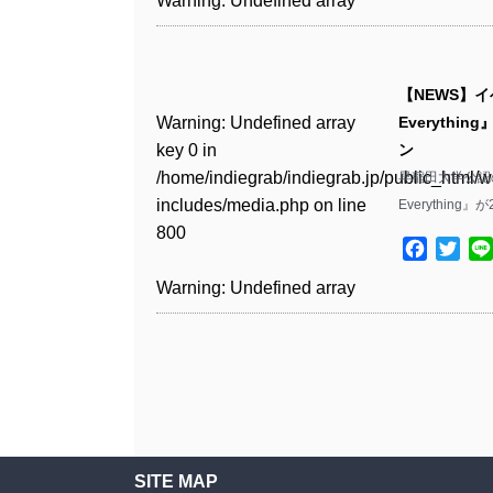
Warning
: Undefined array
includes/media.php
on line
Warning
: Undefined array
includes/media.php
on line
/home/indiegrab/indiegrab.jp/public_html/w
key 0 in
808
key 1 in
808
Warning
: Undefined array
includes/media.php
on line
/home/indiegrab/indiegrab.jp/public_html/w
/home/indiegrab/indiegrab.jp/public_html/w
key 0 in
811
includes/media.php
on line
Warning
: Undefined array
includes/media.php
on line
Warning
: Undefined array
【NEWS】イベ
/home/indiegrab/indiegrab.jp/public_html/w
806
key 0 in
76
key 0 in
Warning
: Undefined array
Everythin
includes/media.php
on line
Warning
: Undefined array
/home/indiegrab/indiegrab.jp/public_html/w
/home/indiegrab/indiegrab.jp/public_html/w
key 0 in
ン
808
key 0 in
Warning
: Undefined array
includes/media.php
on line
includes/media.php
on line
/home/indiegrab/indiegrab.jp/public_html/w
早稲田大学公認の
/home/indiegrab/indiegrab.jp/public_html/w
key 1 in
811
811
includes/media.php
on line
Everything』
Warning
: Undefined array
includes/media.php
on line
/home/indiegrab/indiegrab.jp/public_html/w
800
key 1 in
800
includes/media.php
on line
Facebo
Twit
Warning
: Undefined array
Warning
: Undefined array
/home/indiegrab/indiegrab.jp/public_html/w
806
key 1 in
key 1 in
Warning
: Undefined array
includes/media.php
on line
Warning
: Undefined array
/home/indiegrab/indiegrab.jp/public_html/w
/home/indiegrab/indiegrab.jp/public_html/w
key 0 in
808
key 0 in
Warning
: Undefined array
includes/media.php
on line
includes/media.php
on line
/home/indiegrab/indiegrab.jp/public_html/w
/home/indiegrab/indiegrab.jp/public_html/w
key 0 in
811
811
includes/media.php
on line
Warning
: Undefined array
includes/media.php
on line
/home/indiegrab/indiegrab.jp/public_html/w
806
key 0 in
806
includes/media.php
on line
Warning
: Undefined array
Warning
: Undefined array
/home/indiegrab/indiegrab.jp/public_html/w
808
key 0 in
key 0 in
Warning
: Undefined array
includes/media.php
on line
Warning
: Undefined array
/home/indiegrab/indiegrab.jp/public_html/w
/home/indiegrab/indiegrab.jp/public_html/w
key 1 in
SITE MAP
811
key 1 in