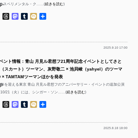
p-
クスペリメンタル・ク……(
続きを読む
)
p-
p-
ok
ter
Line
Threads
Mastodon
Tumblr
Mixi
共
有
p-
p-
p-
2025.9.10 17:00
p-
p-
イベント情報：青山 月見ル君想フ21周年記念イベントとしてさと
p-
渡（スカート）ツーマン、灰野敬二 × 池貝峻（yahyel）のツーマ
p-
p-
D × TAMTAMツーマンほかを発表
p-
1周年を迎える東京 青山 月見ル君想フのアニバーサリー・イベントの追加公演
p-
10/21（火）には、シンガー・ソン……(
続きを読む
)
p-
ok
ter
Line
Threads
Mastodon
Tumblr
Mixi
共
p-
有
p-
p-
2025.8.18 18:00
p-
p-