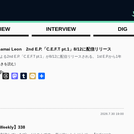
"
IEW
INTERVIEW
DIG
mai Leon 2nd E.P.「C.E.F.T pt.1」8/12に配信リリース
による2nd E.P.「C.E.F.T pt.1」が8/12に配信リリースされる。 1st E.P.から1年
続きを読む
)
p-
ok
ter
Line
Threads
Mastodon
Tumblr
Mixi
共
有
2026.7.30 19:00
p-
 Weekly】338