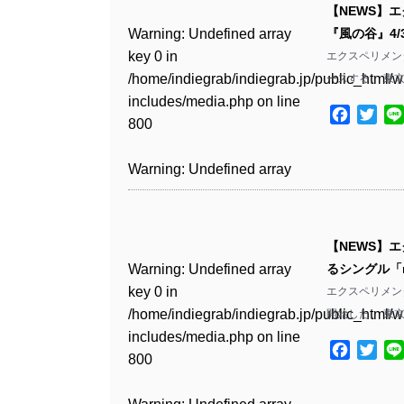
includes/media.php
on line
Warning
: Undefined array
includes/media.php
on line
【NEWS】エク
/home/indiegrab/indiegrab.jp/public_html/w
806
key 0 in
806
Warning
: Undefined array
『風の谷』4/
includes/media.php
on line
Warning
: Undefined array
Warning
: Undefined array
/home/indiegrab/indiegrab.jp/public_html/w
key 0 in
エクスペリメンタル
808
key 0 in
key 0 in
Warning
: Undefined array
includes/media.php
on line
Warning
: Undefined array
/home/indiegrab/indiegrab.jp/public_html/w
ースする。 東
/home/indiegrab/indiegrab.jp/public_html/w
/home/indiegrab/indiegrab.jp/public_html/w
key 1 in
811
key 1 in
includes/media.php
on line
Warning
: Undefined array
includes/media.php
on line
includes/media.php
on line
/home/indiegrab/indiegrab.jp/public_html/w
Facebo
Twit
/home/indiegrab/indiegrab.jp/public_html/w
800
key 1 in
75
75
includes/media.php
on line
Warning
: Undefined array
includes/media.php
on line
/home/indiegrab/indiegrab.jp/public_html/w
806
key 1 in
806
Warning
: Undefined array
includes/media.php
on line
Warning
: Undefined array
Warning
: Undefined array
/home/indiegrab/indiegrab.jp/public_html/w
key 0 in
808
key 1 in
key 1 in
Warning
: Undefined array
includes/media.php
on line
Warning
: Undefined array
/home/indiegrab/indiegrab.jp/public_html/w
/home/indiegrab/indiegrab.jp/public_html/w
/home/indiegrab/indiegrab.jp/public_html/w
key 0 in
811
key 0 in
includes/media.php
on line
Warning
: Undefined array
includes/media.php
on line
【NEWS】エ
includes/media.php
on line
/home/indiegrab/indiegrab.jp/public_html/w
/home/indiegrab/indiegrab.jp/public_html/w
806
key 0 in
76
Warning
: Undefined array
るシングル「m
76
includes/media.php
on line
Warning
: Undefined array
includes/media.php
on line
/home/indiegrab/indiegrab.jp/public_html/w
key 0 in
エクスペリメンタ
808
key 0 in
808
Warning
: Undefined array
includes/media.php
on line
/home/indiegrab/indiegrab.jp/public_html/w
開始した。 東京藝
/home/indiegrab/indiegrab.jp/public_html/w
key 1 in
811
includes/media.php
on line
Warning
: Undefined array
includes/media.php
on line
Warning
: Undefined array
/home/indiegrab/indiegrab.jp/public_html/w
Facebo
Twit
800
key 1 in
75
key 1 in
includes/media.php
on line
Warning
: Undefined array
/home/indiegrab/indiegrab.jp/public_html/w
/home/indiegrab/indiegrab.jp/public_html/w
806
key 1 in