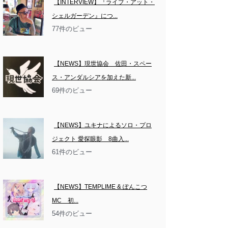
【INTERVIEW】『ライブ・アット・
シェルガーデン』につ...
77件のビュー
【NEWS】現世協会　佐田・スペー
ス・アンダルシアを加えた新...
69件のビュー
【NEWS】ユキナによるソロ・プロ
ジェクト 愛探眼影　8曲入...
61件のビュー
【NEWS】TEMPLIME & ぽんこつ
MC　初...
54件のビュー