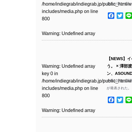
Warning
: Undefined array
includes/media.php
on line
/home/indiegrab/indiegrab.jp/public_html/w
勇太が率いるエ
/home/indiegrab/indiegrab.jp/public_html/w
key 1 in
811
includes/media.php
on line
Warning
: Undefined array
includes/media.php
on line
Warning
: Undefined array
/home/indiegrab/indiegrab.jp/public_html/w
Facebo
Twit
800
key 1 in
75
key 1 in
includes/media.php
on line
Warning
: Undefined array
/home/indiegrab/indiegrab.jp/public_html/w
/home/indiegrab/indiegrab.jp/public_html/w
806
key 1 in
Warning
: Undefined array
includes/media.php
on line
Warning
: Undefined array
includes/media.php
on line
/home/indiegrab/indiegrab.jp/public_html/w
key 0 in
808
key 1 in
808
Warning
: Undefined array
includes/media.php
on line
/home/indiegrab/indiegrab.jp/public_html/w
/home/indiegrab/indiegrab.jp/public_html/w
key 0 in
811
includes/media.php
on line
Warning
: Undefined array
includes/media.php
on line
Warning
: Undefined array
【NEWS】
/home/indiegrab/indiegrab.jp/public_html/w
806
key 0 in
76
key 0 in
Warning
: Undefined array
う。 × 澤部
includes/media.php
on line
Warning
: Undefined array
/home/indiegrab/indiegrab.jp/public_html/w
/home/indiegrab/indiegrab.jp/public_html/w
key 0 in
ン、ASOUN
808
key 0 in
Warning
: Undefined array
includes/media.php
on line
includes/media.php
on line
/home/indiegrab/indiegrab.jp/public_html/w
今年10月に2
/home/indiegrab/indiegrab.jp/public_html/w
key 1 in
811
811
includes/media.php
on line
が発表された。 
Warning
: Undefined array
includes/media.php
on line
/home/indiegrab/indiegrab.jp/public_html/w
800
key 1 in
800
includes/media.php
on line
Facebo
Twit
Warning
: Undefined array
Warning
: Undefined array
/home/indiegrab/indiegrab.jp/public_html/w
806
key 1 in
key 1 in
Warning
: Undefined array
includes/media.php
on line
Warning
: Undefined array
/home/indiegrab/indiegrab.jp/public_html/w
/home/indiegrab/indiegrab.jp/public_html/w
key 0 in
808
key 0 in
Warning
: Undefined array
includes/media.php
on line
includes/media.php
on line
/home/indiegrab/indiegrab.jp/public_html/w
/home/indiegrab/indiegrab.jp/public_html/w
key 0 in
811
811