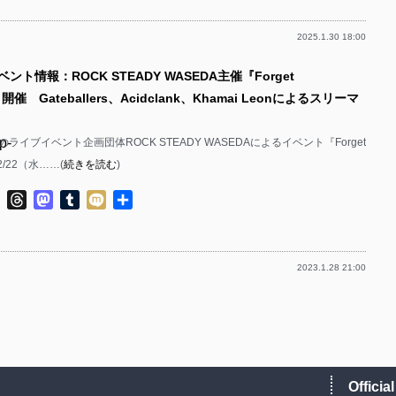
p-
2025.1.30 18:00
p-
p-
ント情報：ROCK STEADY WASEDA主催『Forget
p-
g』開催 Gateballers、Acidclank、Khamai Leonによるスリーマ
p-
p-
p-
ライブイベント企画団体ROCK STEADY WASEDAによるイベント『Forget
p-
が2/22（水……(
続きを読む
)
p-
ok
ter
Line
Threads
Mastodon
Tumblr
Mixi
共
p-
有
p-
p-
2023.1.28 21:00
p-
p-
p-
p-
p-
p-
Officia