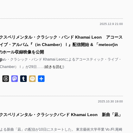
有
p-
p-
2025.12.9 21:00
p-
p-
クスペリメンタル・クラシック・バンド Khamai Leon アコース
p-
・アルバム『（in Chamber）Ⅰ』配信開始 & 「meteor(in
p-
)」のホール収録映像を公開
p-
ル・クラシック・バンド Khamai Leonによるアコースティック・ライブ・
p-
Chamber）Ⅰ』が29日……(
続きを読む
)
p-
p-
ok
ter
Line
Threads
Mastodon
Tumblr
Mixi
共
p-
有
p-
2025.10.30 19:00
p-
p-
クスペリメンタル・クラシックバンド Khamai Leon 新曲「凪」
p-
p-
p-
onによる新曲「凪」の配信が10日にスタートした。 東京藝術大学卒業 Vo./Fl.尾崎