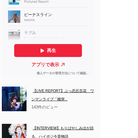
【LIVE REPORT】ぶっ恋呂百花　ワ
ンマンライブ「楯突...
143件のビュー
【INTERVIEW】もりばやしみほが語
る、ハイポジ今昔物語