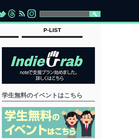
>
">
">
" >
P-LIST
学生無料のイベントはこちら