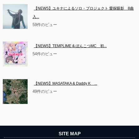
【NEWS】ユキナによるソロ・プロジェクト 愛探眼影　8曲
入...
59件のビュー
【NEWS】TEMPLIME & ぽんこつMC　初...
54件のビュー
【NEWS】MASATAKA & Daddy K　...
49件のビュー
SITE MAP