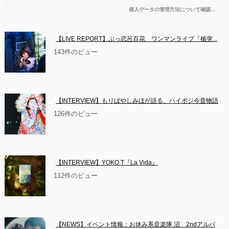
【LIVE REPORT】ぶっ恋呂百花　ワンマンライブ「楯突...
143件のビュー
【INTERVIEW】もりばやしみほが語る、ハイポジ今昔物語
126件のビュー
【INTERVIEW】YOKO.T『La Vida』
112件のビュー
【NEWS】イベント情報：お休み系音楽隊 沼　2ndアルバ