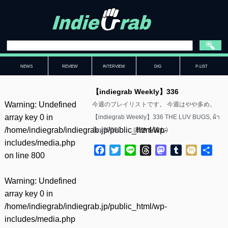
NEWS
REVIEW
INTERVIEW
DIG
P-LIST
【indiegrab Weekly】336
Warning
: Undefined
今週のプレイリストです。 今週はやや多め。
array key 0 in
【indiegrab Weekly】336 THE LUV BUGS, ผ้า
/home/indiegrab/indiegrab.jp/public_html/wp-
อ้อม99999……(
続きを読む
)
includes/media.php
Facebook
Twitter
Line
Threads
Mastodon
Tumblr
Mixi
共
on line
800
有
Warning
: Undefined
array key 0 in
/home/indiegrab/indiegrab.jp/public_html/wp-
includes/media.php