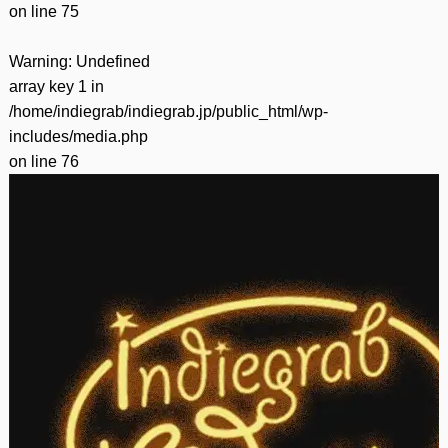
on line
75
Warning
: Undefined
array key 1 in
/home/indiegrab/indiegrab.jp/public_html/wp-
includes/media.php
on line
76