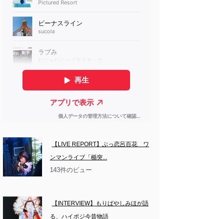
【LIVE REPORT】ぶっ恋呂百花　ワ
ンマンライブ「楯突...
143件のビュー
【INTERVIEW】もりばやしみほが語
る、ハイポジ今昔物語