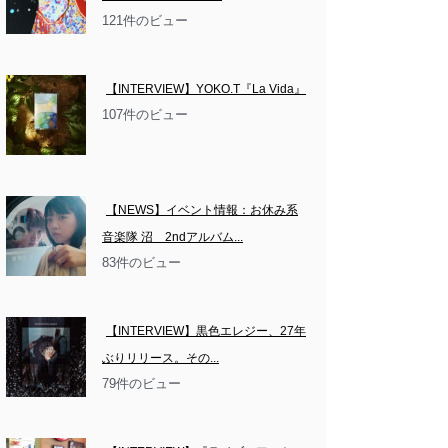
121件のビュー
【INTERVIEW】YOKO.T『La Vida』
107件のビュー
【NEWS】イベント情報：お休み系
音楽隊 沼　2ndアルバム...
83件のビュー
【INTERVIEW】黒色エレジー、27年
ぶりリリース。その...
79件のビュー