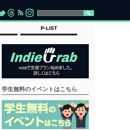
>
">
">
" >
P-LIST
学生無料のイベントはこちら