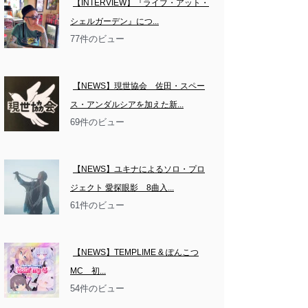
【INTERVIEW】『ライブ・アット・
シェルガーデン』につ...
77件のビュー
【NEWS】現世協会　佐田・スペー
ス・アンダルシアを加えた新...
69件のビュー
【NEWS】ユキナによるソロ・プロ
ジェクト 愛探眼影　8曲入...
61件のビュー
【NEWS】TEMPLIME & ぽんこつ
MC　初...
54件のビュー