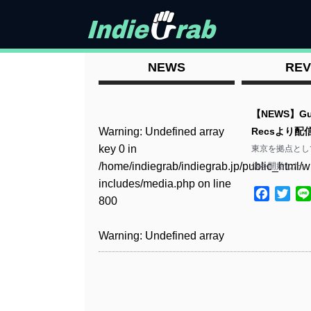
NEWS
REV
【NEWS】Guc
Warning
: Undefined array
Recsより配
key 0 in
東京を拠点として活
/home/indiegrab/indiegrab.jp/public_html/w
信を開始した。 
includes/media.php
on line
Facebo
Twit
800
Warning
: Undefined array
key 0 in
/home/indiegrab/indiegrab.jp/public_html/w
includes/media.php
on line
806