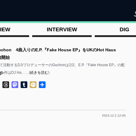
"
IEW
INTERVIEW
DIG
hon 4曲入りのE.P.『Fake House EP』をUKのHot Haus
信開始
動するDJ/プロデューサーのGuchonは2日、E.P.『Fake House EP』の配
p-
今作はDJ Ha……(
続きを読む
)
ok
ter
Line
Threads
Mastodon
Tumblr
Mixi
共
有
2023.12.2 12:00
p-