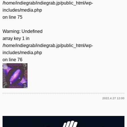
/home/indiegrab/indiegrab.jp/public_html/wp-
includes/media.php
on line
75
Warning
: Undefined
array key 1 in
/home/indiegrab/indiegrab.jp/public_html/wp-
includes/media.php
on line
76
2022.4.27 12:00