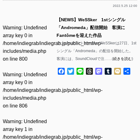
2022.5.25 12:00
【NEWS】WeSSker 1stシングル
Warning
: Undefined
「Andromeda」配信開始 客演に
array key 0 in
Fantômeを迎えた作品
/home/indiegrab/indiegrab.jp/public_html/wp-
ラッパー/ビートメーカー WeSSkerは27日、1st
includes/media.php
シングル「Andromeda」の配信を開始した。
on line
800
客演には、SoundCloudで注……(
続きを読む
)
Facebook
Twitter
Line
Threads
Mastodon
Tumblr
Mixi
共
Warning
: Undefined
有
array key 0 in
/home/indiegrab/indiegrab.jp/public_html/wp-
includes/media.php
on line
806
Warning
: Undefined
array key 1 in
/home/indiegrab/indiegrab.jp/public_html/wp-