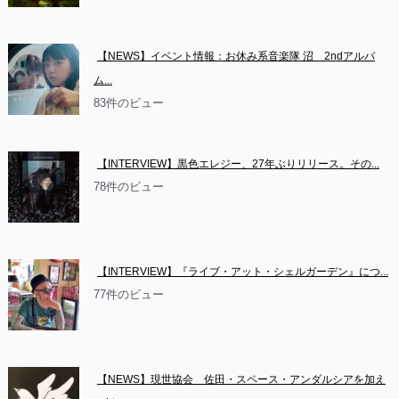
【NEWS】イベント情報：お休み系音楽隊 沼　2ndアルバ
ム...
83件のビュー
【INTERVIEW】黒色エレジー、27年ぶりリリース。その...
78件のビュー
【INTERVIEW】『ライブ・アット・シェルガーデン』につ...
77件のビュー
【NEWS】現世協会　佐田・スペース・アンダルシアを加え