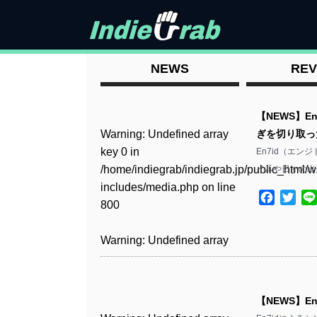
NEWS
REV
【NEWS】E
Warning
: Undefined array
ぎを切り取っ
key 0 in
En7id（エン
/home/indiegrab/indiegrab.jp/public_html/w
イルや日々の出
includes/media.php
on line
Facebo
Twit
800
Warning
: Undefined array
key 0 in
/home/indiegrab/indiegrab.jp/public_html/w
includes/media.php
on line
【NEWS】En
806