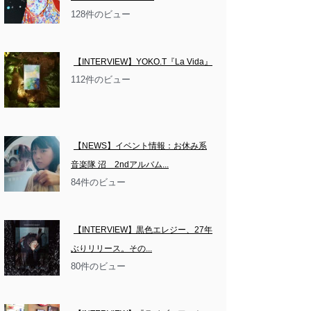
128件のビュー
【INTERVIEW】YOKO.T『La Vida』
112件のビュー
【NEWS】イベント情報：お休み系
音楽隊 沼　2ndアルバム...
84件のビュー
【INTERVIEW】黒色エレジー、27年
ぶりリリース。その...
80件のビュー