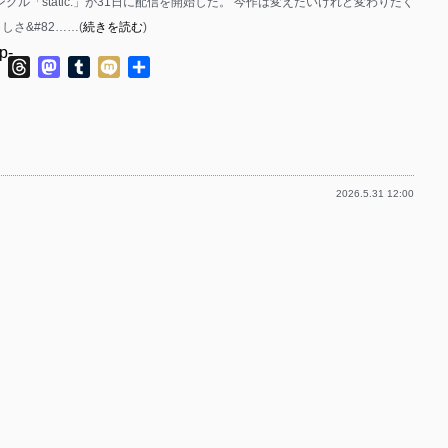
シングル「static.」が31日に配信を開始した。 今作は変えたいけれど変わりたく
しさ&#82……(
続きを読む
)
p-
ok
ter
Line
Threads
Mastodon
Tumblr
Mixi
共
有
p-
2026.5.31 12:00
p-
p-
p-
p-