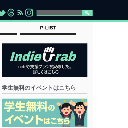
>
">
">
" >
P-LIST
学生無料のイベントはこちら