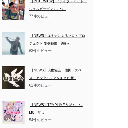
【INTERVIEW】『ライブ・アット・
シェルガーデン』につ...
77件のビュー
【NEWS】ユキナによるソロ・プロ
ジェクト 愛探眼影　8曲入...
63件のビュー
【NEWS】現世協会　佐田・スペー
ス・アンダルシアを加えた新...
62件のビュー
【NEWS】TEMPLIME & ぽんこつ
MC　初...
54件のビュー