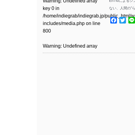
Warning
: Undefined array
En7idによる
key 0 in
ない、人間の”ら
Warning
: Undefined array
/home/indiegrab/indiegrab.jp/public_html/w
key 1 in
Facebo
Twit
includes/media.php
on line
/home/indiegrab/indiegrab.jp/public_html/w
800
includes/media.php
on line
806
Warning
: Undefined array
key 0 in
Warning
: Undefined array
/home/indiegrab/indiegrab.jp/public_html/w
key 0 in
includes/media.php
on line
/home/indiegrab/indiegrab.jp/public_html/w
806
includes/media.php
on line
808
Warning
: Undefined array
key 1 in
Warning
: Undefined array
/home/indiegrab/indiegrab.jp/public_html/w
key 1 in
includes/media.php
on line
/home/indiegrab/indiegrab.jp/public_html/w
806
includes/media.php
on line
808