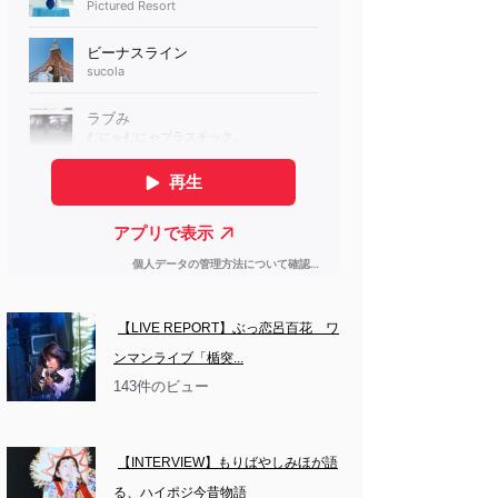
【LIVE REPORT】ぶっ恋呂百花　ワ
ンマンライブ「楯突...
143件のビュー
【INTERVIEW】もりばやしみほが語
る、ハイポジ今昔物語