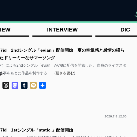
"
IEW
INTERVIEW
DIG
n7id 2ndシングル「evian」配信開始 夏の空気感と感情の揺ら
たドリーミーなサマーソング
ジド）による2ndシングル「evian」が7/8に配信を開始した。 自身のライフスタ
p-
来事をもとに作品を制作する……(
続きを読む
)
ok
ter
Line
Threads
Mastodon
Tumblr
Mixi
共
有
2026.7.8 12:00
p-
7id 1stシングル「static.」配信開始