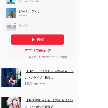
【LIVE REPORT】ぶっ恋呂百花　ワ
ンマンライブ「楯突...
143件のビュー
【INTERVIEW】もりばやしみほが語
る、ハイポジ今昔物語