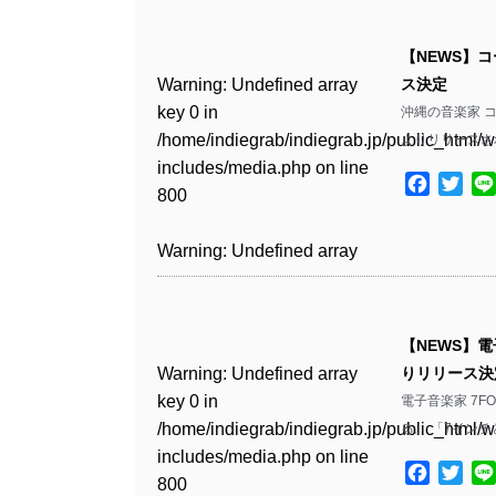
Warning
: Undefined array
/home/indiegrab/indiegrab.jp/public_html/w
key 0 in
includes/media.php
on line
Warning
: Undefined array
【NEWS】
/home/indiegrab/indiegrab.jp/public_html/w
806
key 0 in
Warning
: Undefined array
ス決定
includes/media.php
on line
/home/indiegrab/indiegrab.jp/public_html/w
key 0 in
沖縄の音楽家 
808
Warning
: Undefined array
includes/media.php
on line
/home/indiegrab/indiegrab.jp/public_html/w
よりリリースさ
key 1 in
811
includes/media.php
on line
Warning
: Undefined array
/home/indiegrab/indiegrab.jp/public_html/w
Facebo
Twit
800
key 1 in
includes/media.php
on line
Warning
: Undefined array
/home/indiegrab/indiegrab.jp/public_html/w
806
key 1 in
Warning
: Undefined array
includes/media.php
on line
/home/indiegrab/indiegrab.jp/public_html/w
key 0 in
808
Warning
: Undefined array
includes/media.php
on line
/home/indiegrab/indiegrab.jp/public_html/w
key 0 in
811
includes/media.php
on line
Warning
: Undefined array
【NEWS】電
/home/indiegrab/indiegrab.jp/public_html/w
806
key 0 in
Warning
: Undefined array
りリリース決
includes/media.php
on line
Warning
: Undefined array
/home/indiegrab/indiegrab.jp/public_html/w
key 0 in
電子音楽家 7F
808
key 0 in
Warning
: Undefined array
includes/media.php
on line
/home/indiegrab/indiegrab.jp/public_html/w
る。 「7イン
/home/indiegrab/indiegrab.jp/public_html/w
key 1 in
811
includes/media.php
on line
Warning
: Undefined array
includes/media.php
on line
/home/indiegrab/indiegrab.jp/public_html/w
Facebo
Twit
800
key 1 in
75