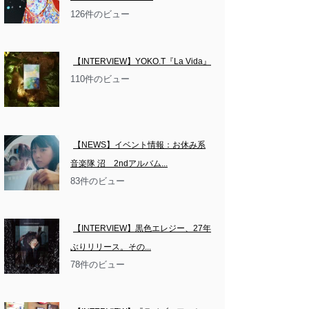
126件のビュー
【INTERVIEW】YOKO.T『La Vida』
110件のビュー
【NEWS】イベント情報：お休み系
音楽隊 沼　2ndアルバム...
83件のビュー
【INTERVIEW】黒色エレジー、27年
ぶりリリース。その...
78件のビュー