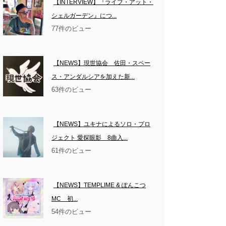
【INTERVIEW】『ライブ・アット・
シェルガーデン』につ...
77件のビュー
【NEWS】現世協会　佐田・スペー
ス・アンダルシアを加えた新...
63件のビュー
【NEWS】ユキナによるソロ・プロ
ジェクト 愛探眼影　8曲入...
61件のビュー
【NEWS】TEMPLIME & ぽんこつ
MC　初...
54件のビュー