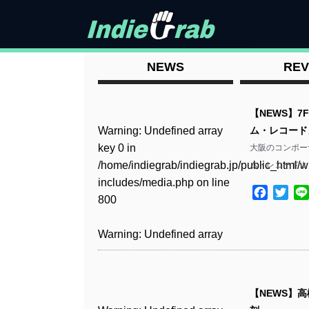
NEWS
REV
【NEWS】
Warning
: Undefined array
ム・レコード
key 0 in
大阪のコンポー
/home/indiegrab/indiegrab.jp/public_html/w
ム・レコードよ
includes/media.php
on line
Facebo
Twit
800
Warning
: Undefined array
key 0 in
/home/indiegrab/indiegrab.jp/public_html/w
includes/media.php
on line
【NEWS】
806