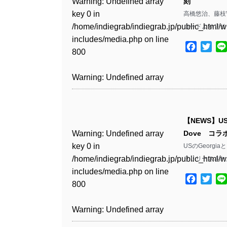
Warning
: Undefined array
刻
key 0 in
高橋悠治、藤枝
Warning
: Undefined array
/home/indiegrab/indiegrab.jp/public_html/w
コードよりリリー
key 1 in
includes/media.php
on line
/home/indiegrab/indiegrab.jp/public_html/w
Facebo
Twit
800
includes/media.php
on line
806
Warning
: Undefined array
key 0 in
Warning
: Undefined array
/home/indiegrab/indiegrab.jp/public_html/w
key 0 in
includes/media.php
on line
【NEWS】U
/home/indiegrab/indiegrab.jp/public_html/w
806
Warning
: Undefined array
Dove コラボ
includes/media.php
on line
key 0 in
USのGeorgia
808
Warning
: Undefined array
/home/indiegrab/indiegrab.jp/public_html/w
りリリースされ
key 1 in
includes/media.php
on line
Warning
: Undefined array
/home/indiegrab/indiegrab.jp/public_html/w
Facebo
Twit
800
key 1 in
includes/media.php
on line
/home/indiegrab/indiegrab.jp/public_html/w
806
Warning
: Undefined array
includes/media.php
on line
key 0 in
808