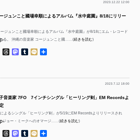
2023.12.22 12:00
p-
コージュンこと國場幸順によるアルバム『水中庭園』8/18にリリー
p-
p-
コージュンこと國場幸順によるアルバム『水中庭園』が8/18にエム・レコード
p-
れる。 沖縄の音楽家 コージュンこと國……(
続きを読む
)
p-
ok
ter
Line
Threads
Mastodon
Tumblr
Mixi
共
有
p-
p-
2023.7.12 18:00
p-
子音楽家 7FO 7インチシングル「ヒーリング剣」EM Recordsよ
p-
定
p-
Oによるシングル「ヒーリング剣」が5/19にEM Recordsよりリリースされ
p-
チとジョー・ミークへのオマージ……(
続きを読む
)
p-
p-
ok
ter
Line
Threads
Mastodon
Tumblr
Mixi
共