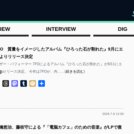
"
IEW
INTERVIEW
DIG
7FO 質量をイメージしたアルバム『ひろった石が割れた』9月にエ
よりリリース決定
ザー・パフォーマー 7FOによるアルバム『ひろった石が割れた』が9/11にエ
p-
りリリース決定。 今作は7FOが、内……(
続きを読む
)
ok
ter
Line
Threads
Mastodon
Tumblr
Mixi
共
有
2026.7.8 12:00
p-
高橋悠治、藤枝守による『「電脳カフェ」のための音楽』がLPで復