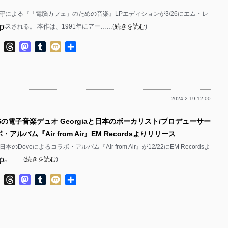
守による『「電脳カフェ」のための音楽』LPエディションが3/26にエム・レ
p-
スされる。 本作は、1991年にアー……(
続きを読む
)
p-
ok
ter
Line
Threads
Mastodon
Tumblr
Mixi
共
有
2024.2.19 12:00
p-
Sの電子音楽デュオ Georgiaと日本のボーカリスト/プロデューサー
p-
・アルバム『Air from Air』EM Recordsよりリリース
と日本のDoveによるコラボ・アルバム『Air from Air』が12/22にEM Recordsよ
p-
た。……(
続きを読む
)
p-
ok
ter
Line
Threads
Mastodon
Tumblr
Mixi
共
有
p-