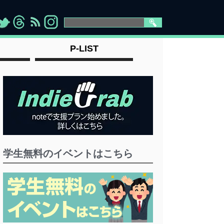
>
">
">
" >
P-LIST
学生無料のイベントはこちら