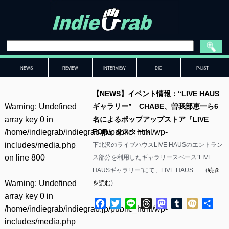
NEWS
REVIEW
INTERVIEW
DIG
P-LIST
【NEWS】イベント情報：“LIVE HAUS
Warning
: Undefined
ギャラリー” CHABE、曽我部恵一ら6
array key 0 in
名によるポップアップストア『LIVE
/home/indiegrab/indiegrab.jp/public_html/wp-
FOR』をスタート
includes/media.php
下北沢のライブハウスLIVE HAUSのエントラン
on line
800
ス部分を利用したギャラリースペース“LIVE
HAUSギャラリー”にて、LIVE HAUS……(
続き
Warning
: Undefined
を読む
)
array key 0 in
Facebook
Twitter
Line
Threads
Mastodon
Tumblr
Mixi
共
/home/indiegrab/indiegrab.jp/public_html/wp-
有
includes/media.php