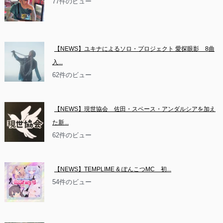
77件のビュー
【NEWS】ユキナによるソロ・プロジェクト 愛探眼影　8曲
入...
62件のビュー
【NEWS】現世協会　佐田・スペース・アンダルシアを加え
た新...
62件のビュー
【NEWS】TEMPLIME & ぽんこつMC　初...
54件のビュー