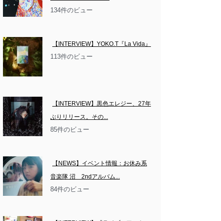
134件のビュー
【INTERVIEW】YOKO.T『La Vida』
113件のビュー
【INTERVIEW】黒色エレジー、27年
ぶりリリース。その...
85件のビュー
【NEWS】イベント情報：お休み系
音楽隊 沼　2ndアルバム...
84件のビュー