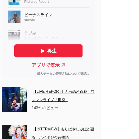
【LIVE REPORT】ぶっ恋呂百花　ワ
ンマンライブ「楯突...
143件のビュー
【INTERVIEW】もりばやしみほが語
る、ハイポジ今昔物語