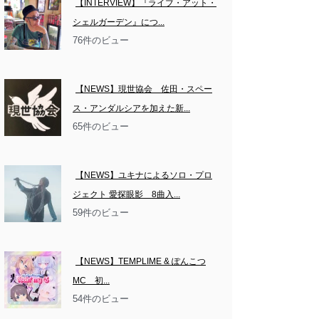
【INTERVIEW】『ライブ・アット・
シェルガーデン』につ...
76件のビュー
【NEWS】現世協会　佐田・スペー
ス・アンダルシアを加えた新...
65件のビュー
【NEWS】ユキナによるソロ・プロ
ジェクト 愛探眼影　8曲入...
59件のビュー
【NEWS】TEMPLIME & ぽんこつ
MC　初...
54件のビュー