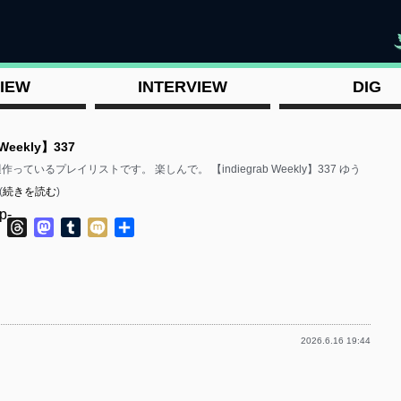
"
IEW
INTERVIEW
DIG
 Weekly】337
毎週作っているプレイリストです。 楽しんで。 【indiegrab Weekly】337 ゆう
(
続きを読む
)
p-
ok
ter
Line
Threads
Mastodon
Tumblr
Mixi
共
有
2026.6.16 19:44
p-