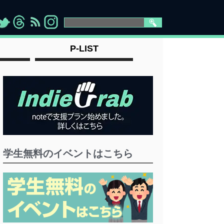
>
">
">
" >
P-LIST
学生無料のイベントはこちら