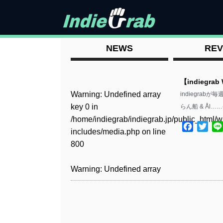
NEWS
REV
【indiegrab
Warning
: Undefined array
indiegrabが
key 0 in
らん船 & Ål……
/home/indiegrab/indiegrab.jp/public_html/w
Facebo
Twit
includes/media.php
on line
800
Warning
: Undefined array
key 0 in
/home/indiegrab/indiegrab.jp/public_html/w
includes/media.php
on line
806