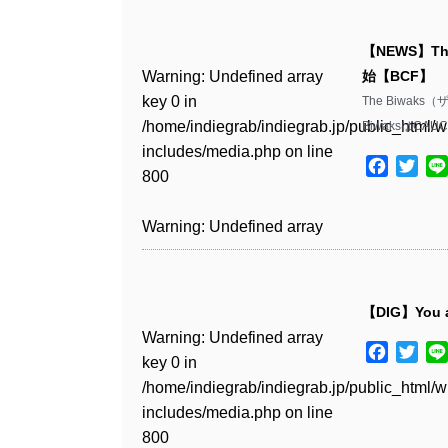
Warning
: Undefined array
/home/indiegrab/indiegrab.jp/public_html/w
key 0 in
includes/media.php
on line
Warning
: Undefined array
【NEWS】Th
/home/indiegrab/indiegrab.jp/public_html/w
806
key 0 in
Warning
: Undefined array
始【BCF】
includes/media.php
on line
/home/indiegrab/indiegrab.jp/public_html/w
key 0 in
The Biwak
808
Warning
: Undefined array
includes/media.php
on line
/home/indiegrab/indiegrab.jp/public_html/w
BiwaksはCAU
key 1 in
811
includes/media.php
on line
Warning
: Undefined array
/home/indiegrab/indiegrab.jp/public_html/w
Facebo
Twit
800
key 1 in
includes/media.php
on line
Warning
: Undefined array
/home/indiegrab/indiegrab.jp/public_html/w
806
key 1 in
Warning
: Undefined array
includes/media.php
on line
/home/indiegrab/indiegrab.jp/public_html/w
key 0 in
808
Warning
: Undefined array
includes/media.php
on line
/home/indiegrab/indiegrab.jp/public_html/w
key 0 in
811
includes/media.php
on line
Warning
: Undefined array
【DIG】You a
/home/indiegrab/indiegrab.jp/public_html/w
806
key 0 in
Warning
: Undefined array
includes/media.php
on line
Warning
: Undefined array
Facebo
Twit
/home/indiegrab/indiegrab.jp/public_html/w
key 0 in
808
key 0 in
Warning
: Undefined array
includes/media.php
on line
/home/indiegrab/indiegrab.jp/public_html/w
/home/indiegrab/indiegrab.jp/public_html/w
key 1 in
811
includes/media.php
on line
Warning
: Undefined array
includes/media.php
on line
/home/indiegrab/indiegrab.jp/public_html/w
800
key 1 in
75