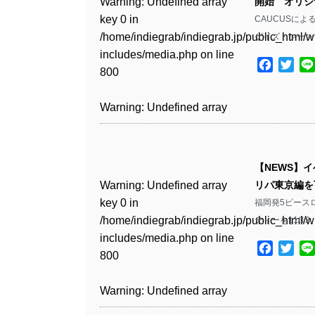
Warning
: Undefined array
開始 オリジ
key 0 in
CAUCUSによ
Warning
: Undefined array
/home/indiegrab/indiegrab.jp/public_html/w
ゲイズ・シーンで
key 1 in
includes/media.php
on line
/home/indiegrab/indiegrab.jp/public_html/w
Facebo
Twit
800
includes/media.php
on line
806
Warning
: Undefined array
key 0 in
Warning
: Undefined array
/home/indiegrab/indiegrab.jp/public_html/w
key 0 in
includes/media.php
on line
【NEWS】イベ
/home/indiegrab/indiegrab.jp/public_html/w
806
Warning
: Undefined array
リパ東京編を下
includes/media.php
on line
key 0 in
福岡発5ピースロッ
808
Warning
: Undefined array
/home/indiegrab/indiegrab.jp/public_html/w
ティーを11/1
key 1 in
includes/media.php
on line
Warning
: Undefined array
/home/indiegrab/indiegrab.jp/public_html/w
Facebo
Twit
800
key 1 in
includes/media.php
on line
/home/indiegrab/indiegrab.jp/public_html/w
806
Warning
: Undefined array
includes/media.php
on line
key 0 in
808