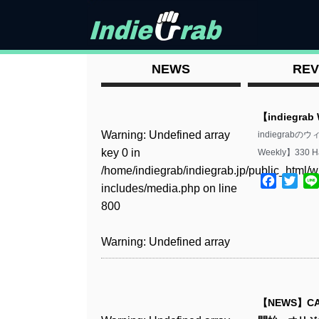
NEWS
REV
【indiegrab
Warning
: Undefined array
indiegrab
key 0 in
Weekly】330 
/home/indiegrab/indiegrab.jp/public_html/w
Facebo
Twit
includes/media.php
on line
800
Warning
: Undefined array
key 0 in
/home/indiegrab/indiegrab.jp/public_html/w
includes/media.php
on line
【NEWS】
806