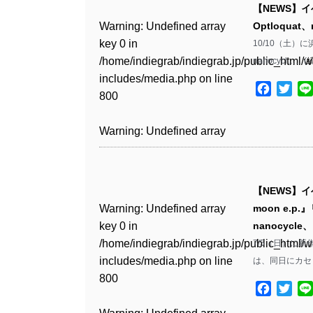
includes/media.php
on line
Warning
: Undefined array
includes/media.php
on line
Warning
: Undefined array
【NEWS】イベ
/home/indiegrab/indiegrab.jp/public_html/w
/home/indiegrab/indiegrab.jp/public_html/w
806
key 0 in
806
key 0 in
Warning
: Undefined array
Optloquat
includes/media.php
on line
Warning
: Undefined array
includes/media.php
on line
/home/indiegrab/indiegrab.jp/public_html/w
/home/indiegrab/indiegrab.jp/public_html/w
key 0 in
10/10（土）に浜
808
key 0 in
808
Warning
: Undefined array
includes/media.php
on line
Warning
: Undefined array
includes/media.php
on line
/home/indiegrab/indiegrab.jp/public_html/w
nanocycl……(
/home/indiegrab/indiegrab.jp/public_html/w
key 1 in
811
key 1 in
811
includes/media.php
on line
Warning
: Undefined array
includes/media.php
on line
Warning
: Undefined array
/home/indiegrab/indiegrab.jp/public_html/w
Facebo
Twit
/home/indiegrab/indiegrab.jp/public_html/w
800
key 1 in
800
key 1 in
includes/media.php
on line
Warning
: Undefined array
includes/media.php
on line
Warning
: Undefined array
/home/indiegrab/indiegrab.jp/public_html/w
/home/indiegrab/indiegrab.jp/public_html/w
806
key 1 in
806
key 1 in
Warning
: Undefined array
includes/media.php
on line
Warning
: Undefined array
includes/media.php
on line
/home/indiegrab/indiegrab.jp/public_html/w
/home/indiegrab/indiegrab.jp/public_html/w
key 0 in
808
key 0 in
808
Warning
: Undefined array
includes/media.php
on line
Warning
: Undefined array
includes/media.php
on line
/home/indiegrab/indiegrab.jp/public_html/w
/home/indiegrab/indiegrab.jp/public_html/w
key 0 in
811
key 0 in
811
includes/media.php
on line
Warning
: Undefined array
includes/media.php
on line
Warning
: Undefined array
【NEWS】イベ
/home/indiegrab/indiegrab.jp/public_html/w
/home/indiegrab/indiegrab.jp/public_html/w
806
key 0 in
806
key 0 in
Warning
: Undefined array
moon e​
includes/media.php
on line
Warning
: Undefined array
includes/media.php
on line
Warning
: Undefined array
/home/indiegrab/indiegrab.jp/public_html/w
/home/indiegrab/indiegrab.jp/public_html/w
key 0 in
nanocycl
808
key 0 in
808
key 0 in
Warning
: Undefined array
includes/media.php
on line
Warning
: Undefined array
includes/media.php
on line
/home/indiegrab/indiegrab.jp/public_html/w
7/5（日）に新作『
/home/indiegrab/indiegrab.jp/public_html/w
/home/indiegrab/indiegrab.jp/public_html/w
key 1 in
811
key 1 in
811
includes/media.php
on line
は、同日にカセ
Warning
: Undefined array
includes/media.php
on line
Warning
: Undefined array
includes/media.php
on line
/home/indiegrab/indiegrab.jp/public_html/w
/home/indiegrab/indiegrab.jp/public_html/w
800
key 1 in
800
key 1 in
75
includes/media.php
on line
Facebo
Twit
Warning
: Undefined array
includes/media.php
on line
Warning
: Undefined array
/home/indiegrab/indiegrab.jp/public_html/w
/home/indiegrab/indiegrab.jp/public_html/w
806
key 1 in
806
key 1 in