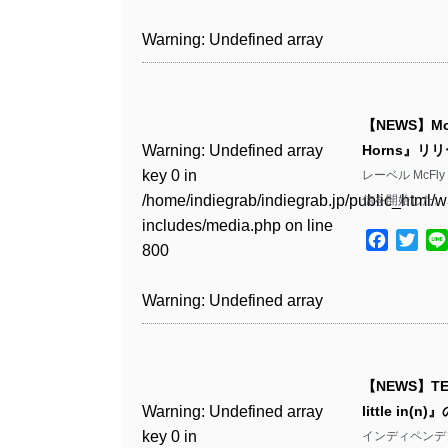
includes/media.php
on line
Warning
: Undefined array
/home/indiegrab/indiegrab.jp/public_html/w
806
key 1 in
Warning
: Undefined array
includes/media.php
on line
Warning
: Undefined array
/home/indiegrab/indiegrab.jp/public_html/w
key 0 in
808
key 1 in
Warning
: Undefined array
includes/media.php
on line
/home/indiegrab/indiegrab.jp/public_html/w
/home/indiegrab/indiegrab.jp/public_html/w
key 0 in
811
includes/media.php
on line
Warning
: Undefined array
includes/media.php
on line
【NEWS】McF
/home/indiegrab/indiegrab.jp/public_html/w
806
key 0 in
76
Warning
: Undefined array
Horns』リ
includes/media.php
on line
Warning
: Undefined array
/home/indiegrab/indiegrab.jp/public_html/w
key 0 in
レーベル McFly
808
key 0 in
Warning
: Undefined array
includes/media.php
on line
/home/indiegrab/indiegrab.jp/public_html/w
信を開始した。
/home/indiegrab/indiegrab.jp/public_html/w
key 1 in
811
includes/media.php
on line
Warning
: Undefined array
includes/media.php
on line
/home/indiegrab/indiegrab.jp/public_html/w
Facebo
Twit
800
key 1 in
800
includes/media.php
on line
Warning
: Undefined array
/home/indiegrab/indiegrab.jp/public_html/w
806
key 1 in
Warning
: Undefined array
includes/media.php
on line
Warning
: Undefined array
/home/indiegrab/indiegrab.jp/public_html/w
key 0 in
808
key 0 in
Warning
: Undefined array
includes/media.php
on line
/home/indiegrab/indiegrab.jp/public_html/w
/home/indiegrab/indiegrab.jp/public_html/w
key 0 in
811
includes/media.php
on line
Warning
: Undefined array
includes/media.php
on line
【NEWS】T
/home/indiegrab/indiegrab.jp/public_html/w
806
key 0 in
806
Warning
: Undefined array
little in
includes/media.php
on line
Warning
: Undefined array
/home/indiegrab/indiegrab.jp/public_html/w
key 0 in
インディペンデン
808
key 0 in