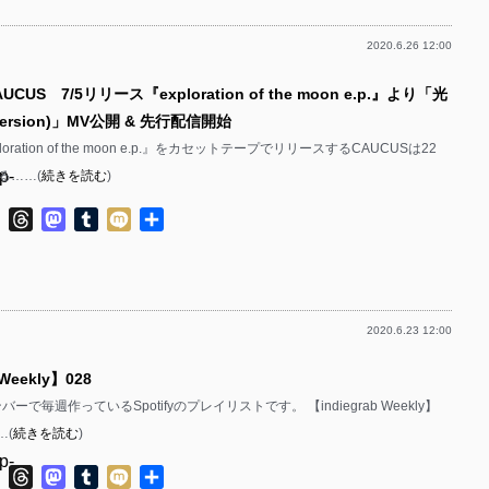
p-
p-
2020.6.26 12:00
p-
p-
p-
CUS 7/5リリース『exploration of the moon e​.​p.』より「光
p-
p-
 version)」MV公開 & 先行配信開始
p-
p-
loration of the moon e​.​p.』をカセットテープでリリースするCAUCUSは22
p-
る……(
続きを読む
)
p-
p-
p-
ok
ter
Line
Threads
Mastodon
Tumblr
Mixi
共
p-
有
p-
p-
p-
p-
2020.6.23 12:00
p-
p-
p-
 Weekly】028
p-
p-
メンバーで毎週作っているSpotifyのプレイリストです。 【indiegrab Weekly】
p-
p-
…(
続きを読む
)
p-
p-
p-
ok
ter
Line
Threads
Mastodon
Tumblr
Mixi
共