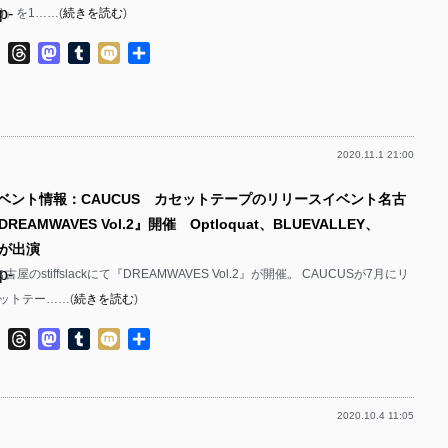
p-
in(n)』を1……(
続きを読む
)
p-
p-
ok
ter
Line
Threads
Mastodon
Tumblr
Mixi
共
p-
有
p-
p-
2020.11.1 21:00
p-
p-
イベント情報：CAUCUS カセットテープのリリースイベント名古
p-
p-
EAMWAVES Vol.2』開催 Optloquat、BLUEVALLEY、
p-
ulが出演
p-
古屋のstiffslackにて『DREAMWAVES Vol.2』が開催。 CAUCUSが7月にリ
p-
ットテー……(
続きを読む
)
p-
p-
ok
ter
Line
Threads
Mastodon
Tumblr
Mixi
共
p-
p-
有
p-
2020.10.4 11:05
p-
p-