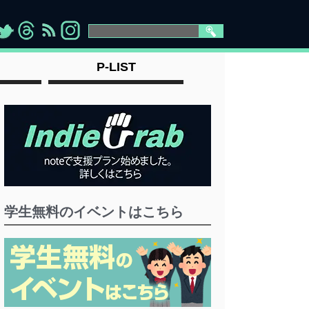
>
">
">
" >
P-LIST
学生無料のイベントはこちら