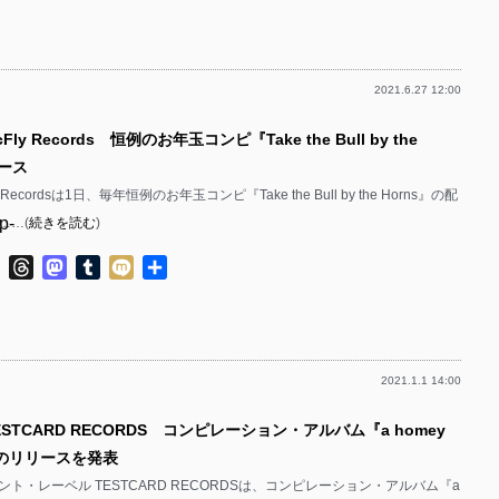
p-
p-
2021.6.27 12:00
p-
p-
ly Records 恒例のお年玉コンピ『Take the Bull by the
p-
リース
p-
 Recordsは1日、毎年恒例のお年玉コンピ『Take the Bull by the Horns』の配
p-
……(
続きを読む
)
p-
p-
ok
ter
Line
Threads
Mastodon
Tumblr
Mixi
共
有
p-
p-
2021.1.1 14:00
p-
p-
ESTCARD RECORDS コンピレーション・アルバム『a homey
p-
(n)』のリリースを発表
p-
ト・レーベル TESTCARD RECORDSは、コンピレーション・アルバム『a