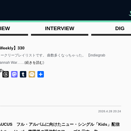
"
IEW
INTERVIEW
DIG
 Weekly】330
のウィークリープレイリストです。 曲数多くなっちゃった。 【indiegrab
Hannah War……(
続きを読む
)
p-
ok
ter
Line
Threads
Mastodon
Tumblr
Mixi
共
有
2026.4.28 20:24
p-
CAUCUS フル・アルバムに向けたニュー・シングル「Kids」配信