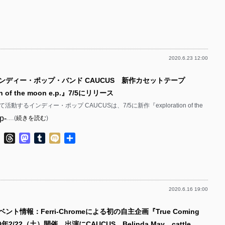
有
p-
p-
p-
p-
p-
p-
2020.6.23 12:00
p-
p-
p-
インディー・ポップ・バンド CAUCUS 新作カセットテープ
p-
p-
n of the moon e​.​p.』7/5にリリース
p-
p-
動するインディー・ポップ CAUCUSは、7/5に新作『exploration of the
p-
をカ……(
続きを読む
)
p-
p-
p-
ok
ter
Line
Threads
Mastodon
Tumblr
Mixi
共
p-
p-
有
p-
p-
p-
p-
2020.6.16 19:00
p-
p-
p-
ント情報：Ferri-Chromeによる初の自主企画『True Coming
p-
p-
p-
20年2/22（土）開催 出演にCAUCUS、Belinda May、cattle、