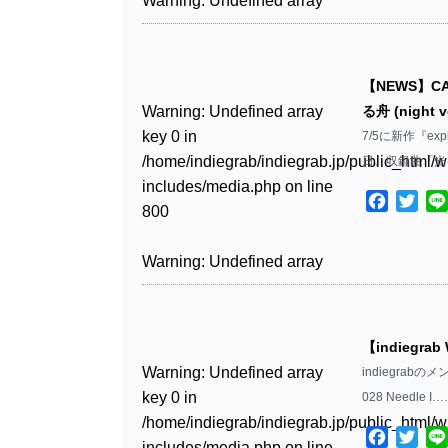
Warning
: Undefined array
includes/media.php
on line
Warning
: Undefined array
includes/media.php
on line
Warning
: Undefined array
/home/indiegrab/indiegrab.jp/public_html/w
/home/indiegrab/indiegrab.jp/public_html/w
key 0 in
808
key 0 in
808
key 1 in
Warning
: Undefined array
includes/media.php
on line
Warning
: Undefined array
includes/media.php
on line
/home/indiegrab/indiegrab.jp/public_html/w
/home/indiegrab/indiegrab.jp/public_html/w
/home/indiegrab/indiegrab.jp/public_html/w
key 0 in
811
key 0 in
811
includes/media.php
on line
Warning
: Undefined array
includes/media.php
on line
Warning
: Undefined array
【NEWS】CAU
includes/media.php
on line
/home/indiegrab/indiegrab.jp/public_html/w
/home/indiegrab/indiegrab.jp/public_html/w
806
key 0 in
806
key 0 in
Warning
: Undefined array
る舟 (night
76
includes/media.php
on line
Warning
: Undefined array
includes/media.php
on line
Warning
: Undefined array
/home/indiegrab/indiegrab.jp/public_html/w
/home/indiegrab/indiegrab.jp/public_html/w
key 0 in
7/5に新作『exp
808
key 0 in
808
key 0 in
Warning
: Undefined array
includes/media.php
on line
Warning
: Undefined array
includes/media.php
on line
/home/indiegrab/indiegrab.jp/public_html/w
日、収録曲「光
/home/indiegrab/indiegrab.jp/public_html/w
/home/indiegrab/indiegrab.jp/public_html/w
key 1 in
811
key 1 in
811
includes/media.php
on line
Warning
: Undefined array
includes/media.php
on line
Warning
: Undefined array
includes/media.php
on line
/home/indiegrab/indiegrab.jp/public_html/w
Facebo
Twit
/home/indiegrab/indiegrab.jp/public_html/w
800
key 1 in
800
key 1 in
75
includes/media.php
on line
Warning
: Undefined array
includes/media.php
on line
Warning
: Undefined array
/home/indiegrab/indiegrab.jp/public_html/w
/home/indiegrab/indiegrab.jp/public_html/w
806
key 1 in
806
key 1 in
Warning
: Undefined array
includes/media.php
on line
Warning
: Undefined array
includes/media.php
on line
Warning
: Undefined array
/home/indiegrab/indiegrab.jp/public_html/w
/home/indiegrab/indiegrab.jp/public_html/w
key 0 in
808
key 0 in
808
key 1 in
Warning
: Undefined array
includes/media.php
on line
Warning
: Undefined array
includes/media.php
on line
/home/indiegrab/indiegrab.jp/public_html/w
/home/indiegrab/indiegrab.jp/public_html/w
/home/indiegrab/indiegrab.jp/public_html/w
key 0 in
811
key 0 in
811
includes/media.php
on line
Warning
: Undefined array
includes/media.php
on line
Warning
: Undefined array
【indiegrab
includes/media.php
on line
/home/indiegrab/indiegrab.jp/public_html/w
/home/indiegrab/indiegrab.jp/public_html/w
806
key 0 in
806
key 0 in
Warning
: Undefined array
76
indiegrabの
includes/media.php
on line
Warning
: Undefined array
includes/media.php
on line
Warning
: Undefined array
/home/indiegrab/indiegrab.jp/public_html/w
/home/indiegrab/indiegrab.jp/public_html/w
key 0 in
028 Needle I…
808
key 0 in
808
key 0 in
Warning
: Undefined array
includes/media.php
on line
Warning
: Undefined array
includes/media.php
on line
/home/indiegrab/indiegrab.jp/public_html/w
/home/indiegrab/indiegrab.jp/public_html/w
/home/indiegrab/indiegrab.jp/public_html/w
key 1 in
Facebo
Twit
811
key 1 in
811
includes/media.php
on line