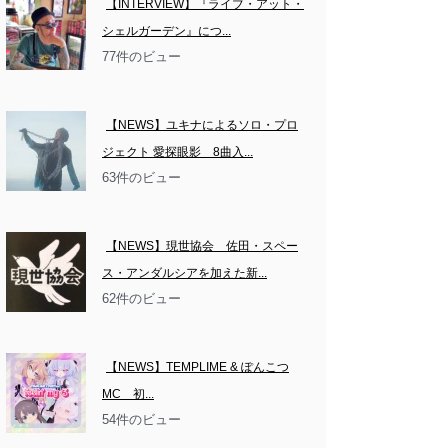
【INTERVIEW】『ライブ・アット・
シェルガーデン』につ...
77件のビュー
【NEWS】ユキナによるソロ・プロ
ジェクト 愛探眼影　8曲入...
63件のビュー
【NEWS】現世協会　佐田・スペー
ス・アンダルシアを加えた新...
62件のビュー
【NEWS】TEMPLIME & ぽんこつ
MC　初...
54件のビュー