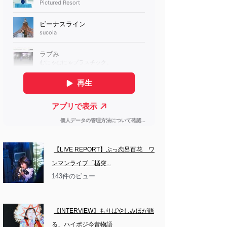
【LIVE REPORT】ぶっ恋呂百花　ワ
ンマンライブ「楯突...
143件のビュー
【INTERVIEW】もりばやしみほが語
る、ハイポジ今昔物語