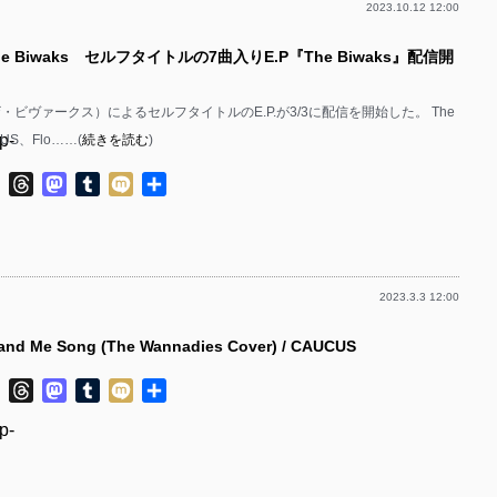
2023.10.12 12:00
p-
e Biwaks セルフタイトルの7曲入りE.P『The Biwaks』配信開
p-
p-
s（ザ・ビヴァークス）によるセルフタイトルのE.P.が3/3に配信を開始した。 The
p-
CUS、Flo……(
続きを読む
)
p-
ok
ter
Line
Threads
Mastodon
Tumblr
Mixi
共
有
p-
p-
2023.3.3 12:00
p-
nd Me Song (The Wannadies Cover) / CAUCUS
p-
ok
ter
Line
Threads
Mastodon
Tumblr
Mixi
共
p-
有
p-
p-
p-