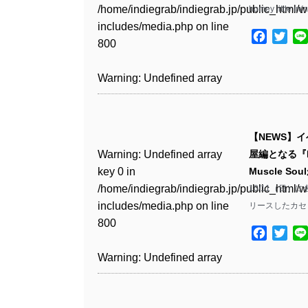
Warning
: Undefined array
includes/media.php
on line
Warning
: Undefined array
/home/indiegrab/indiegrab.jp/public_html/w
homey little 
/home/indiegrab/indiegrab.jp/public_html/w
key 1 in
811
key 1 in
includes/media.php
on line
Warning
: Undefined array
includes/media.php
on line
/home/indiegrab/indiegrab.jp/public_html/w
Facebo
Twit
/home/indiegrab/indiegrab.jp/public_html/w
800
key 1 in
800
includes/media.php
on line
Warning
: Undefined array
includes/media.php
on line
/home/indiegrab/indiegrab.jp/public_html/w
806
key 1 in
806
Warning
: Undefined array
includes/media.php
on line
Warning
: Undefined array
/home/indiegrab/indiegrab.jp/public_html/w
key 0 in
808
key 0 in
Warning
: Undefined array
includes/media.php
on line
Warning
: Undefined array
/home/indiegrab/indiegrab.jp/public_html/w
/home/indiegrab/indiegrab.jp/public_html/w
key 0 in
811
key 0 in
includes/media.php
on line
Warning
: Undefined array
includes/media.php
on line
【NEWS】
/home/indiegrab/indiegrab.jp/public_html/w
/home/indiegrab/indiegrab.jp/public_html/w
806
key 0 in
806
Warning
: Undefined array
屋編となる『DR
includes/media.php
on line
Warning
: Undefined array
includes/media.php
on line
/home/indiegrab/indiegrab.jp/public_html/w
key 0 in
Muscle So
808
key 0 in
808
Warning
: Undefined array
includes/media.php
on line
Warning
: Undefined array
/home/indiegrab/indiegrab.jp/public_html/w
10/11（日）に名
/home/indiegrab/indiegrab.jp/public_html/w
key 1 in
811
key 1 in
includes/media.php
on line
リースしたカセ
Warning
: Undefined array
includes/media.php
on line
Warning
: Undefined array
/home/indiegrab/indiegrab.jp/public_html/w
/home/indiegrab/indiegrab.jp/public_html/w
800
key 1 in
800
key 1 in
includes/media.php
on line
Facebo
Twit
Warning
: Undefined array
includes/media.php
on line
/home/indiegrab/indiegrab.jp/public_html/w
/home/indiegrab/indiegrab.jp/public_html/w
806
key 1 in
806
Warning
: Undefined array
includes/media.php
on line
Warning
: Undefined array
includes/media.php
on line
/home/indiegrab/indiegrab.jp/public_html/w
key 0 in
808
key 0 in
808
Warning
: Undefined array
includes/media.php
on line
Warning
: Undefined array
/home/indiegrab/indiegrab.jp/public_html/w
/home/indiegrab/indiegrab.jp/public_html/w
key 0 in
811
key 0 in