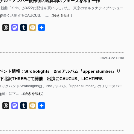
ナル・メンバー復帰後の現体制のフェーズを示す一作
る新曲「Kids」が4/22に配信を買いっしいた。 東京のオルタナティブ〜シュー
p-
長く活動するCAUCUS。 ……(
続きを読む
)
p-
ok
ter
Line
Threads
Mastodon
Tumblr
Mixi
共
有
2026.4.22 12:00
p-
ント情報：Strobolights 2ndアルバム『upper slumber』リ
p-
北沢THREEにて開催 出演にCAUCUS、LIGHTERS
クバンドStrobolightsは、2ndアルバム『upper slumber』のリリースパー
p-
2（日）に下……(
続きを読む
)
p-
ok
ter
Line
Threads
Mastodon
Tumblr
Mixi
共
有
p-