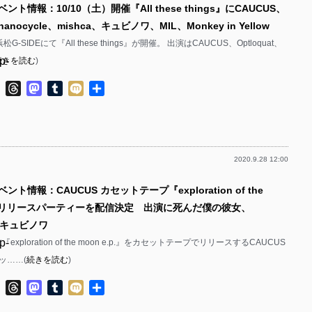
ント情報：10/10（土）開催『All these things』にCAUCUS、
p-
p-
、nanocycle、mishca、キュビノワ、MIL、Monkey in Yellow
p-
p-
松G-SIDEにて『All these things』が開催。 出演はCAUCUS、Optloquat、
p-
続きを読む
)
p-
p-
ok
ter
Line
Threads
Mastodon
Tumblr
Mixi
共
p-
有
p-
p-
p-
p-
2020.9.28 12:00
p-
p-
ント情報：CAUCUS カセットテープ『exploration of the
p-
p-
.​p.』リリースパーティーを配信決定 出演に死んだ僕の彼女、
p-
p-
e、キュビノワ
p-
exploration of the moon e​.​p.』をカセットテープでリリースするCAUCUS
p-
p-
ッ……(
続きを読む
)
p-
p-
ok
ter
Line
Threads
Mastodon
Tumblr
Mixi
共
p-
p-
有