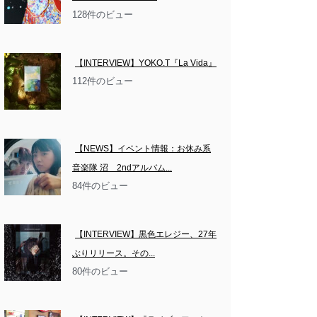
128件のビュー
【INTERVIEW】YOKO.T『La Vida』
112件のビュー
【NEWS】イベント情報：お休み系
音楽隊 沼　2ndアルバム...
84件のビュー
【INTERVIEW】黒色エレジー、27年
ぶりリリース。その...
80件のビュー