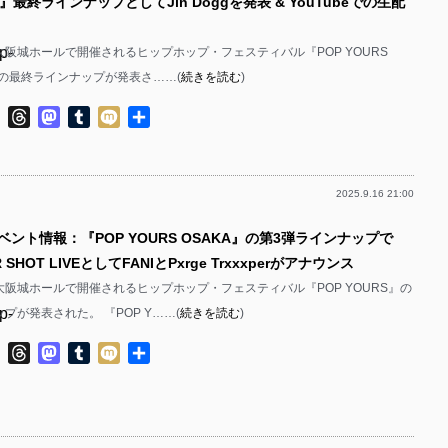
25』最終ラインナップとしてJin Doggを発表 & YouTubeでの生配
p-
に大阪城ホールで開催されるヒップホップ・フェスティバル『POP YOURS
25』の最終ラインナップが発表さ……(
続きを読む
)
p-
ok
ter
Line
Threads
Mastodon
Tumblr
Mixi
共
有
2025.9.16 21:00
p-
ベント情報：『POP YOURS OSAKA』の第3弾ラインナップで
p-
 SHOT LIVEとしてFANIとPxrge Trxxxperがアナウンス
に大阪城ホールで開催されるヒップホップ・フェスティバル『POP YOURS』の
p-
プが発表された。 『POP Y……(
続きを読む
)
p-
ok
ter
Line
Threads
Mastodon
Tumblr
Mixi
共
有
p-