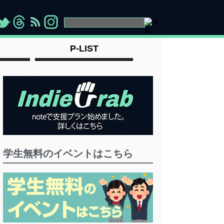
>
">
">
" >
P-LIST
学生無料のイベントはこちら