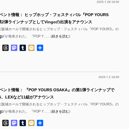
2025.7.28 19:00
p-
ベント情報： ヒップホップ・フェスティバル『POP YOURS
p-
 第2弾ラインナップとしてVingoの出演をアナウンス
p-
に大阪城ホールで開催されるヒップホップ・フェスティバル『POP YOURS』の
p-
プが発表された。 『POP Y……(
続きを読む
)
p-
ok
ter
Line
Threads
Mastodon
Tumblr
Mixi
共
有
p-
p-
2025.7.2 19:00
p-
ベント情報： 『POP YOURS OSAKA』の第1弾ラインナップで
p-
hji、LEXなど11組がアナウンス
p-
に大阪城ホールで開催されるヒップホップ・フェスティバル『POP YOURS』の
p-
プが発表された。 『POP Y……(
続きを読む
)
p-
p-
ok
ter
Line
Threads
Mastodon
Tumblr
Mixi
共