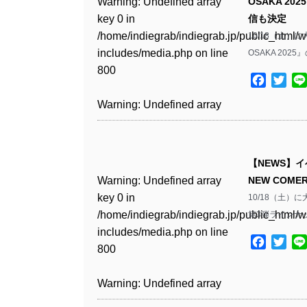
Warning
: Undefined array
OSAKA 20
key 0 in
信も決定
Warning
: Undefined array
/home/indiegrab/indiegrab.jp/public_html/w
10/18（土）
key 1 in
includes/media.php
on line
OSAKA 20
/home/indiegrab/indiegrab.jp/public_html/w
800
includes/media.php
on line
Facebo
Twit
806
Warning
: Undefined array
key 0 in
Warning
: Undefined array
/home/indiegrab/indiegrab.jp/public_html/w
key 0 in
includes/media.php
on line
【NEWS】イ
/home/indiegrab/indiegrab.jp/public_html/w
806
Warning
: Undefined array
NEW COMER
includes/media.php
on line
key 0 in
10/18（土）
808
Warning
: Undefined array
/home/indiegrab/indiegrab.jp/public_html/w
第3弾ラインナッ
key 1 in
includes/media.php
on line
Warning
: Undefined array
/home/indiegrab/indiegrab.jp/public_html/w
Facebo
Twit
800
key 1 in
includes/media.php
on line
/home/indiegrab/indiegrab.jp/public_html/w
806
Warning
: Undefined array
includes/media.php
on line
key 0 in
808