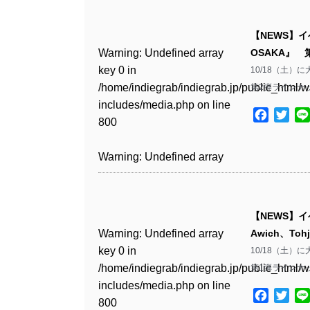
Warning
: Undefined array
/home/indiegrab/indiegrab.jp/public_html/w
key 0 in
includes/media.php
on line
Warning
: Undefined array
【NEWS】イ
/home/indiegrab/indiegrab.jp/public_html/w
806
key 0 in
Warning
: Undefined array
OSAKA』
includes/media.php
on line
/home/indiegrab/indiegrab.jp/public_html/w
key 0 in
10/18（土）
808
Warning
: Undefined array
includes/media.php
on line
/home/indiegrab/indiegrab.jp/public_html/w
第2弾ラインナッ
key 1 in
811
includes/media.php
on line
Warning
: Undefined array
/home/indiegrab/indiegrab.jp/public_html/w
Facebo
Twit
800
key 1 in
includes/media.php
on line
Warning
: Undefined array
/home/indiegrab/indiegrab.jp/public_html/w
806
key 1 in
Warning
: Undefined array
includes/media.php
on line
/home/indiegrab/indiegrab.jp/public_html/w
key 0 in
808
Warning
: Undefined array
includes/media.php
on line
/home/indiegrab/indiegrab.jp/public_html/w
key 0 in
811
includes/media.php
on line
Warning
: Undefined array
【NEWS】イ
/home/indiegrab/indiegrab.jp/public_html/w
806
key 0 in
Warning
: Undefined array
Awich、To
includes/media.php
on line
Warning
: Undefined array
/home/indiegrab/indiegrab.jp/public_html/w
key 0 in
10/18（土）
808
key 0 in
Warning
: Undefined array
includes/media.php
on line
/home/indiegrab/indiegrab.jp/public_html/w
第1弾ラインナッ
/home/indiegrab/indiegrab.jp/public_html/w
key 1 in
811
includes/media.php
on line
Warning
: Undefined array
includes/media.php
on line
/home/indiegrab/indiegrab.jp/public_html/w
Facebo
Twit
800
key 1 in
800