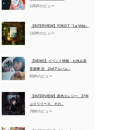
126件のビュー
【INTERVIEW】YOKO.T『La Vida』
110件のビュー
【NEWS】イベント情報：お休み系
音楽隊 沼　2ndアルバム...
83件のビュー
【INTERVIEW】黒色エレジー、27年
ぶりリリース。その...
78件のビュー