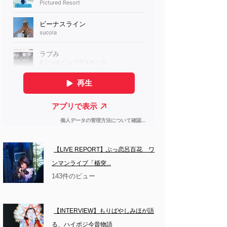
【LIVE REPORT】ぶっ恋呂百花　ワ
ンマンライブ「楯突...
143件のビュー
【INTERVIEW】もりばやしみほが語
る、ハイポジ今昔物語