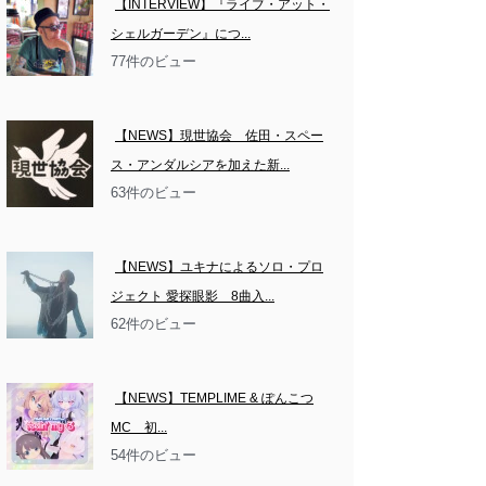
【INTERVIEW】『ライブ・アット・
シェルガーデン』につ...
77件のビュー
【NEWS】現世協会　佐田・スペー
ス・アンダルシアを加えた新...
63件のビュー
【NEWS】ユキナによるソロ・プロ
ジェクト 愛探眼影　8曲入...
62件のビュー
【NEWS】TEMPLIME & ぽんこつ
MC　初...
54件のビュー