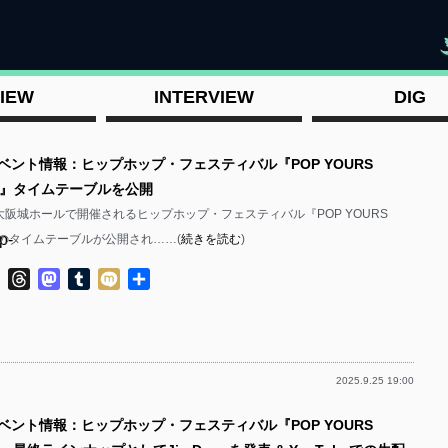
"
IEW
INTERVIEW
DIG
イベント情報：ヒップホップ・フェスティバル『POP YOURS
025』タイムテーブルを公開
に大阪城ホールで開催されるヒップホップ・フェスティバル『POP YOURS
p-
25』のタイムテーブルが公開され……(
続きを読む
)
ok
ter
Line
Threads
Mastodon
Tumblr
Mixi
共
有
2025.9.25 19:00
p-
イベント情報：ヒップホップ・フェスティバル『POP YOURS