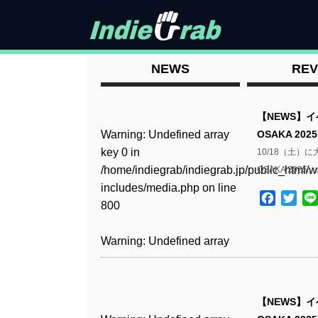
NEWS
REV
【NEWS】
Warning
: Undefined array
OSAKA 2
key 0 in
10/18（土）
/home/indiegrab/indiegrab.jp/public_html/w
OSAKA 20
includes/media.php
on line
Facebo
Twit
800
Warning
: Undefined array
key 0 in
/home/indiegrab/indiegrab.jp/public_html/w
includes/media.php
on line
【NEWS】
806