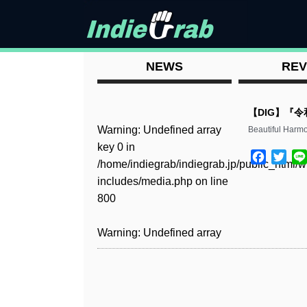
NEWS
REV
【DIG】『令和3
Warning
: Undefined array
Beautiful Ha
key 0 in
Facebo
Twit
/home/indiegrab/indiegrab.jp/public_html/w
includes/media.php
on line
800
Warning
: Undefined array
key 0 in
/home/indiegrab/indiegrab.jp/public_html/w
includes/media.php
on line
806