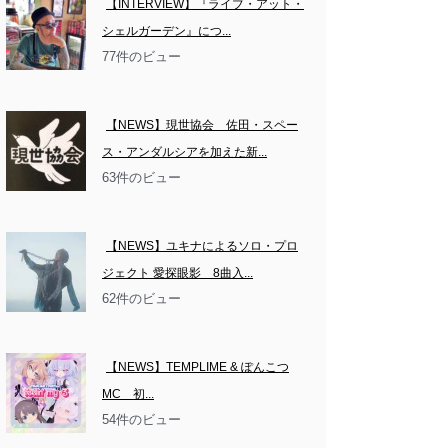
【INTERVIEW】『ライブ・アット・
シェルガーデン』につ...
77件のビュー
【NEWS】現世協会　佐田・スペー
ス・アンダルシアを加えた新...
63件のビュー
【NEWS】ユキナによるソロ・プロ
ジェクト 愛探眼影　8曲入...
62件のビュー
【NEWS】TEMPLIME & ぽんこつ
MC　初...
54件のビュー