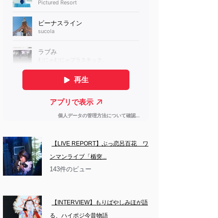
【LIVE REPORT】ぶっ恋呂百花　ワ
ンマンライブ「楯突...
143件のビュー
【INTERVIEW】もりばやしみほが語
る、ハイポジ今昔物語