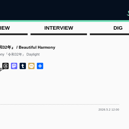
"
IEW
INTERVIEW
DIG
2年』 / Beautiful Harmony
rmony『令和32年』 Daylight
ok
ter
Line
Threads
Mastodon
Tumblr
Mixi
共
p-
有
2026.5.2 12:00
p-