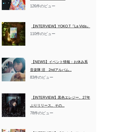
126件のビュー
【INTERVIEW】YOKO.T『La Vida』
110件のビュー
【NEWS】イベント情報：お休み系
音楽隊 沼　2ndアルバム...
83件のビュー
【INTERVIEW】黒色エレジー、27年
ぶりリリース。その...
78件のビュー