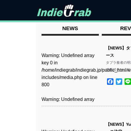
NEWS
REV
【NEWS】
Warning
: Undefined array
ース
key 0 in
タブラ奏者の明
/home/indiegrab/indiegrab.jp/public_html/w
明坂武史は、北
includes/media.php
on line
Facebo
Twit
800
Warning
: Undefined array
key 0 in
/home/indiegrab/indiegrab.jp/public_html/w
includes/media.php
on line
【NEWS】Y
806