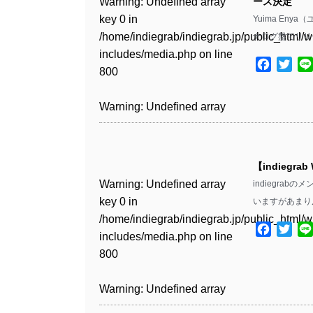
Warning
: Undefined array
ース決定
key 0 in
Yuima En
Warning
: Undefined array
/home/indiegrab/indiegrab.jp/public_html/w
ナログ盤でリリ
key 1 in
includes/media.php
on line
/home/indiegrab/indiegrab.jp/public_html/w
Facebo
Twit
800
includes/media.php
on line
806
Warning
: Undefined array
key 0 in
Warning
: Undefined array
/home/indiegrab/indiegrab.jp/public_html/w
key 0 in
includes/media.php
on line
【indiegrab
/home/indiegrab/indiegrab.jp/public_html/w
806
Warning
: Undefined array
indiegra
includes/media.php
on line
key 0 in
いますがあまり
808
Warning
: Undefined array
/home/indiegrab/indiegrab.jp/public_html/w
key 1 in
Facebo
Twit
includes/media.php
on line
Warning
: Undefined array
/home/indiegrab/indiegrab.jp/public_html/w
800
key 1 in
includes/media.php
on line
/home/indiegrab/indiegrab.jp/public_html/w
806
Warning
: Undefined array
includes/media.php
on line
key 0 in
808