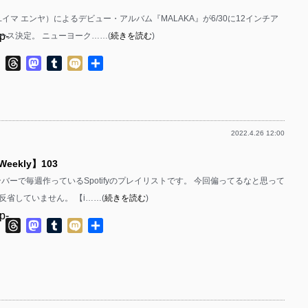
ya（ユイマ エンヤ）によるデビュー・アルバム『MALAKA』が6/30に12インチア
p-
ース決定。 ニューヨーク……(
続きを読む
)
p-
ok
ter
Line
Threads
Mastodon
Tumblr
Mixi
共
有
2022.4.26 12:00
p-
 Weekly】103
p-
bのメンバーで毎週作っているSpotifyのプレイリストです。 今回偏ってるなと思って
反省していません。 【i……(
続きを読む
)
p-
ok
ter
Line
Threads
Mastodon
Tumblr
Mixi
共
有
p-
p-