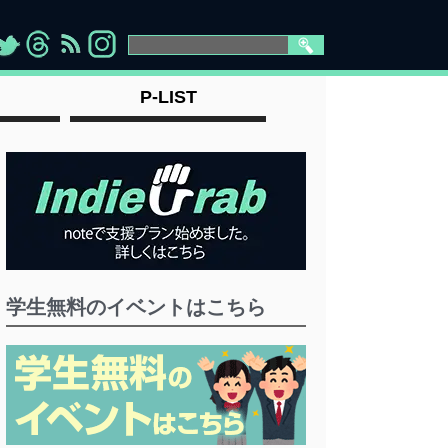
>
">
">
" >
P-LIST
学生無料のイベントはこちら