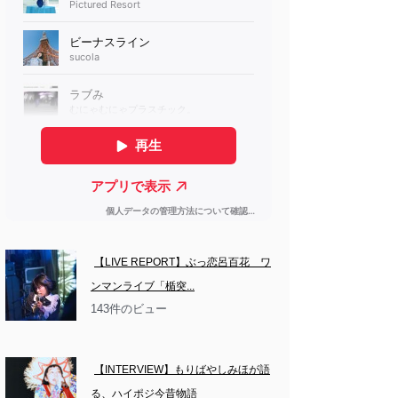
【LIVE REPORT】ぶっ恋呂百花　ワ
ンマンライブ「楯突...
143件のビュー
【INTERVIEW】もりばやしみほが語
る、ハイポジ今昔物語