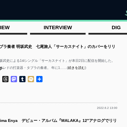
"
IEW
INTERVIEW
DIG
タブラ奏者 明坂武史 七尾旅人「サーカスナイト」のカバーをリリ
坂武史による1stシングル「サーカスナイト」が本日2日に配信を開始した。
p-
インドの打楽器・タブラの奏者。 年に1……(
続きを読む
)
ok
ter
Line
Threads
Mastodon
Tumblr
Mixi
共
有
2022.6.2 13:00
p-
uima Enya デビュー・アルバム『MALAKA』12″アナログでリリ