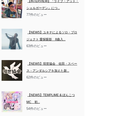
【INTERVIEW】『ライブ・アット・
シェルガーデン』につ...
77件のビュー
【NEWS】ユキナによるソロ・プロ
ジェクト 愛探眼影　8曲入...
63件のビュー
【NEWS】現世協会　佐田・スペー
ス・アンダルシアを加えた新...
62件のビュー
【NEWS】TEMPLIME & ぽんこつ
MC　初...
54件のビュー