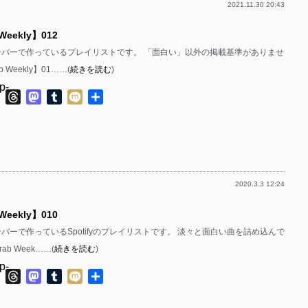
2021.11.30 20:43
p-
 Weekly】012
p-
bのメンバーで作っているプレイリストです。 「面白い」以外の掲載基準がありませ
p-
ab Weekly】01……(
続きを読む
)
p-
ok
ter
Line
Threads
Mastodon
Tumblr
Mixi
共
有
p-
p-
p-
2020.3.3 12:24
p-
 Weekly】010
p-
bのメンバーで作っているSpotifyのプレイリストです。 淡々と面白い曲を詰め込んで
p-
rab Week……(
続きを読む
)
p-
p-
ok
ter
Line
Threads
Mastodon
Tumblr
Mixi
共
有
p-