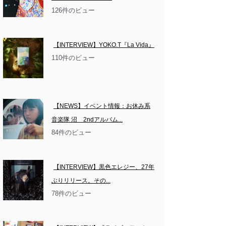
126件のビュー
【INTERVIEW】YOKO.T『La Vida』
110件のビュー
【NEWS】イベント情報：お休み系
音楽隊 沼　2ndアルバム...
84件のビュー
【INTERVIEW】黒色エレジー、27年
ぶりリリース。その...
78件のビュー