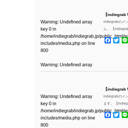
Warning
: Undefined array
/home/indiegrab/indiegrab.jp/public_html/w
key 0 in
includes/media.php
on line
Warning
: Undefined array
【indiegrab
/home/indiegrab/indiegrab.jp/public_html/w
806
key 0 in
Warning
: Undefined array
indiegra
includes/media.php
on line
/home/indiegrab/indiegrab.jp/public_html/w
key 0 in
ん。 【indiegr
808
Warning
: Undefined array
includes/media.php
on line
/home/indiegrab/indiegrab.jp/public_html/w
key 1 in
Facebo
Twit
811
includes/media.php
on line
Warning
: Undefined array
/home/indiegrab/indiegrab.jp/public_html/w
800
key 1 in
includes/media.php
on line
Warning
: Undefined array
/home/indiegrab/indiegrab.jp/public_html/w
806
key 1 in
Warning
: Undefined array
includes/media.php
on line
/home/indiegrab/indiegrab.jp/public_html/w
key 0 in
808
Warning
: Undefined array
includes/media.php
on line
/home/indiegrab/indiegrab.jp/public_html/w
key 0 in
811
includes/media.php
on line
Warning
: Undefined array
【indiegrab
/home/indiegrab/indiegrab.jp/public_html/w
806
key 0 in
Warning
: Undefined array
indiegra
includes/media.php
on line
Warning
: Undefined array
/home/indiegrab/indiegrab.jp/public_html/w
key 0 in
ます。 【indieg
808
key 0 in
Warning
: Undefined array
includes/media.php
on line
/home/indiegrab/indiegrab.jp/public_html/w
/home/indiegrab/indiegrab.jp/public_html/w
key 1 in
Facebo
Twit
811
includes/media.php
on line
Warning
: Undefined array
includes/media.php
on line
/home/indiegrab/indiegrab.jp/public_html/w
800
key 1 in
800